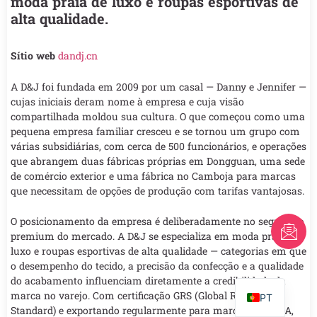
moda praia de luxo e roupas esportivas de
alta qualidade.
Sítio web
dandj.cn
A D&J foi fundada em 2009 por um casal — Danny e Jennifer —
cujas iniciais deram nome à empresa e cuja visão
compartilhada moldou sua cultura. O que começou como uma
pequena empresa familiar cresceu e se tornou um grupo com
várias subsidiárias, com cerca de 500 funcionários, e operações
que abrangem duas fábricas próprias em Dongguan, uma sede
de comércio exterior e uma fábrica no Camboja para marcas
que necessitam de opções de produção com tarifas vantajosas.
O posicionamento da empresa é deliberadamente no segmento
FR
premium do mercado. A D&J se especializa em moda praia de
luxo e roupas esportivas de alta qualidade — categorias em que
AR
o desempenho do tecido, a precisão da confecção e a qualidade
EN
do acabamento influenciam diretamente a credibilidade da
marca no varejo. Com certificação GRS (Global Recycled
PT
Standard) e exportando regularmente para marcas nos EUA,