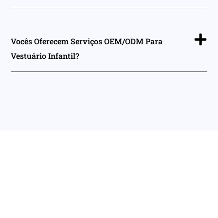
Vocês Oferecem Serviços OEM/ODM Para
Vestuário Infantil?
Desenvolva Sua
Próxima Coleção De
Roupas Infantis Com A
HAPA.