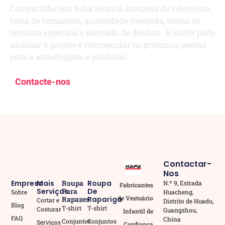
Compartilhe sua ficha técnica, imagens de referência,
faixa de tamanhos, quantidade desejada, ideias de
técnicas especiais e mercado de destino. A HAPA pode
analisar o projeto e recomendar os próximos passos
para a amostragem e produção.
Contacte-nos
Contactar-
Nos
Empresa
Mais
Roupa
Roupa
N.º 9, Estrada
Fabricantes
Serviços
Para
De
Huacheng,
Sobre
de Vestuário
Rapazes
Rapariga
Cortar e
Distrito de Huadu,
Blog
T-shirt
T-shirt
Costurar
Guangzhou,
Infantil de
FAQ
China
Conjuntos
Conjuntos
Serviços
Confiança