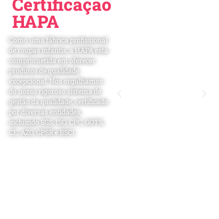
Certificação
HAPA
Como uma fábrica profissional
de roupas infantis, a HAPA está
comprometida em oferecer
produtos de qualidade
excepcional. Nos orgulhamos
do nosso rigoroso sistema de
gestão da qualidade, certificado
por diversas entidades,
incluindo SGS, ISO, CPC, GOTS,
CE, AZO, GPSR e BSCI.