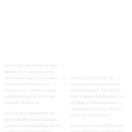
ALÉM DA FABRICAÇÃO
ARTESANATO
Não se limite
ESPECIALIZADO PARA
ROUPAS INFANTIS
a produzir —
EXCEPCIONAIS
Cansado do
cresça com o
comum?
parceiro
Vamos criar
certo.
algo
Na HAPA, não estamos aqui
extraordinário
apenas para fabricar seus
produtos e seguir em frente.
Deseja uma coleção de
Queremos entender sua
roupas infantis com mais
marca, seus clientes e para
personalidade? A HAPA dá
onde você espera levar seu
vida a ideias detalhadas com
negócio no futuro.
bordados de lantejoulas,
miçangas, cristais, tie-dye e
Com nossa experiência no
costuras decorativas.
mercado de roupas infantis,
podemos compartilhar ideias
Buscamos o equilíbrio entre
práticas sobre seleção de
estilo, conforto, mobilidade e