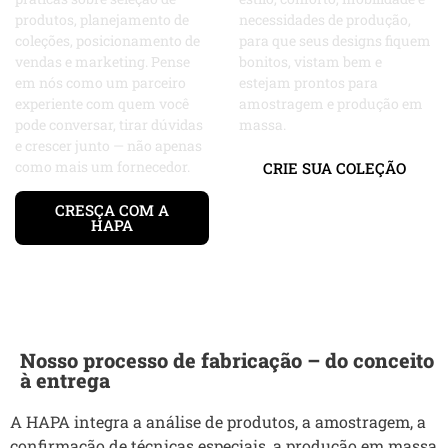
produtos, planejamento de
necessidades de produção,
coleções, posicionamento de
para que seus designs fiquem
vendas e marketing. Pense
bonitos, vistam bem e
em nós como um parceiro
estejam prontos para
experiente com quem você
amostragem e produção em
pode conversar, tirar dúvidas
massa.
e crescer junto — não apenas
como mais um fornecedor.
CRIE SUA COLEÇÃO
CRESÇA COM A
HAPA
Nosso processo de fabricação – do conceito
à entrega
A HAPA integra a análise de produtos, a amostragem, a
confirmação de técnicas especiais, a produção em massa,