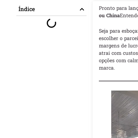
Pronto para lan
Índice
ou China
Entendo
Seja para esboça
escolher o parce
margens de lucro
atrai com custos
opções com calma
marca.