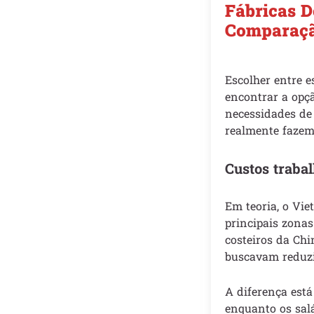
Fábricas D
Comparaçã
Escolher entre e
encontrar a opçã
necessidades de
realmente fazem
Custos traba
Em teoria, o Vie
principais zonas
costeiros da Chi
buscavam reduzi
A diferença está
enquanto os salá