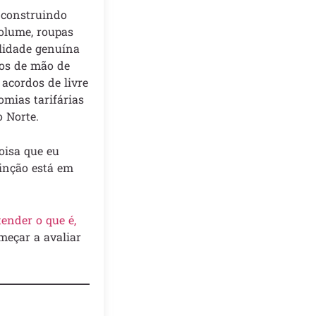
 construindo
olume, roupas
ilidade genuína
tos de mão de
acordos de livre
mias tarifárias
 Norte.
oisa que eu
tinção está em
ender o que é,
meçar a avaliar