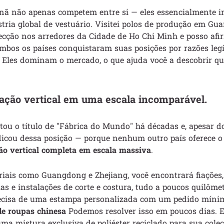
tnã não apenas competem entre si — eles essencialmente
tria global de vestuário. Visitei polos de produção em Gu
fecção nos arredores da Cidade de Ho Chi Minh e posso af
mbos os países conquistaram suas posições por razões leg
Eles dominam o mercado, o que ajuda você a descobrir qu
ração vertical em uma escala incomparável.
tou o título de "Fábrica do Mundo" há décadas e, apesar 
dicou dessa posição — porque nenhum outro país oferece o
ão vertical completa em escala massiva
.
iais como Guangdong e Zhejiang, você encontrará fiações,
rias e instalações de corte e costura, tudo a poucos quilôme
ecisa de uma estampa personalizada com um pedido míni
de roupas chinesa
Podemos resolver isso em poucos dias. E
a mistura exclusiva de poliéster reciclado para sua cole