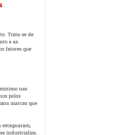
a
to. Trata-se de
nto e as
s fatores que
o mínimo nas
nos polos
 para marcas que
s estagnaram,
e industrializa.