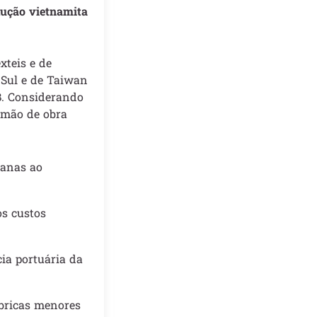
dução vietnamita
teis e de
 Sul e de Taiwan
B. Considerando
e mão de obra
manas ao
s custos
ia portuária da
bricas menores