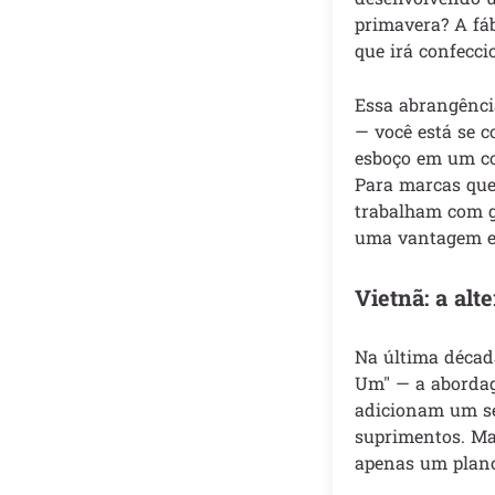
primavera? A fáb
que irá confecci
Essa abrangênci
— você está se 
esboço em um co
Para marcas que
trabalham com 
uma vantagem em 
Vietnã: a al
Na última décad
Um" — a abordag
adicionam um seg
suprimentos. Ma
apenas um plano