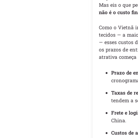
Mas eis o que p
não é o custo fin
Como o Vietnã i
tecidos — a maio
— esses custos 
os prazos de ent
atrativa começa 
Prazo de en
cronograma
Taxas de r
tendem a s
Frete e logí
China.
Custos de 