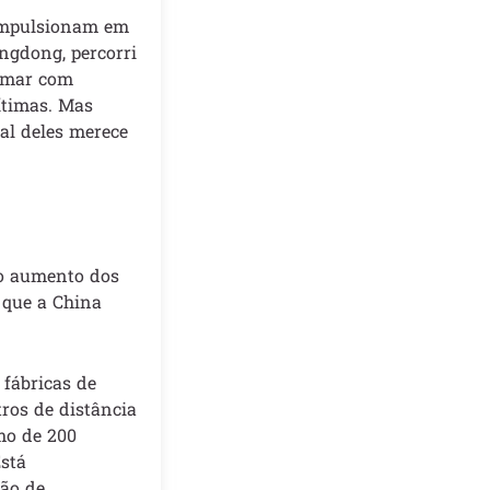
 impulsionam em
angdong, percorri
irmar com
ítimas. Mas
al deles merece
do aumento dos
 que a China
 fábricas de
tros de distância
mo de 200
stá
ção de