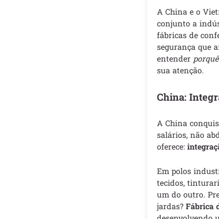
A China e o Vie
conjunto a indús
fábricas de con
segurança que a
entender
porquê
sua atenção.
China: Integ
A China conquis
salários, não ab
oferece:
integraç
Em polos industr
tecidos, tintura
um do outro. Pr
jardas?
Fábrica 
desenvolvendo um