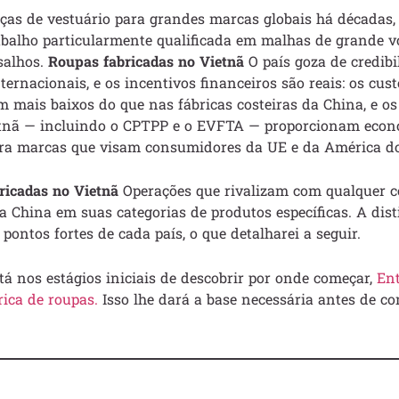
eças de vestuário para grandes marcas globais há décadas,
abalho particularmente qualificada em malhas de grande v
salhos.
Roupas fabricadas no Vietnã
O país goza de credib
ernacionais, e os incentivos financeiros são reais: os cus
mais baixos do que nas fábricas costeiras da China, e os 
tnã — incluindo o CPTPP e o EVFTA — proporcionam econo
para marcas que visam consumidores da UE e da América do
ricadas no Vietnã
Operações que rivalizam com qualquer c
a China em suas categorias de produtos específicas. A dis
pontos fortes de cada país, o que detalharei a seguir.
tá nos estágios iniciais de descobrir por onde começar,
Ent
rica de roupas.
Isso lhe dará a base necessária antes de co