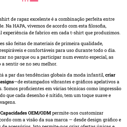
rt de rapaz excelente é a combinação perfeita entre
ade. Na HAPA, vivemos de acordo com esta filosofia,
l experiência de fabrico em cada t-shirt que produzimos.
es são feitas de materiais de primeira qualidade,
espiráveis e confortáveis para uso durante todo o dia.
incar no parque ou a participar num evento especial, as
 a sentir-se no seu melhor.
tá a par das tendências globais da moda infantil,
criar
designs
—de estampados vibrantes e gráficos apelativos a
s. Somos proficientes em várias técnicas como impressão
ndo que cada desenho é nítido, tem um toque suave e
avagens.
o
Capacidades OEM/ODM
permite-nos customizar
cordo com a visão da sua marca — desde design gráfico e
 de acessórios. Isto permite-nos criar ofertas únicas e