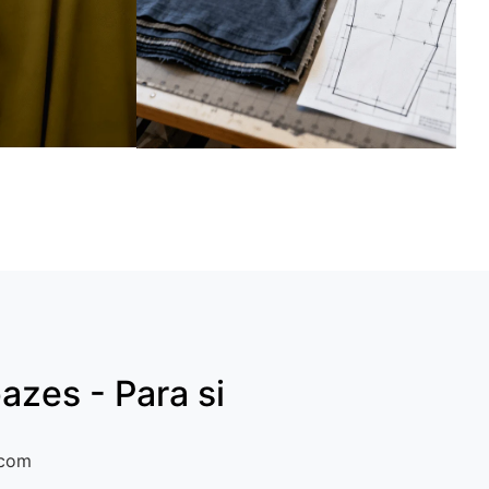
azes - Para si
 com