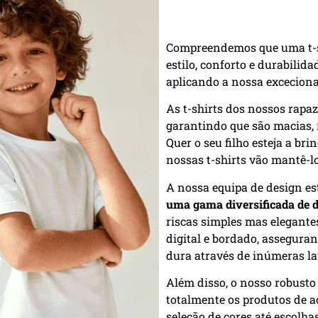
Compreendemos que uma t-shi
estilo, conforto e durabilid
aplicando a nossa exceciona
As t-shirts dos nossos rapaz
garantindo que são macias, r
Quer o seu filho esteja a br
nossas t-shirts vão mantê-lo
A nossa equipa de design es
uma gama diversificada de 
riscas simples mas elegante
digital e bordado, assegura
dura através de inúmeras l
Além disso, o nosso robust
totalmente os produtos de a
seleção de cores até escolhas