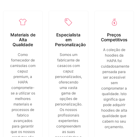
Materiais de
Especialista
Preços
Alta
em
Competitivos
Qualidade
Personalização
A coleção de
Como
Somos um
hoodies da
fornecedor de
fabricante de
HAPA foi
camisolas com
casacos com
cuidadosamente
capuz
capuz
pensada para
premium, a
personalizados,
ser acessível
HAPA
oferecendo
sem
compromete-
uma vasta
comprometer a
se a utilizar os
gama de
qualidade. Isto
melhores
opções de
significa que
materiais e
personalização.
pode adquirir
processos de
Os nossos
hoodies de alta
fabrico
profissionais
qualidade que
avançados
experientes
cabem no seu
para garantir
compreendem
orçamento.
que os nossos
as suas