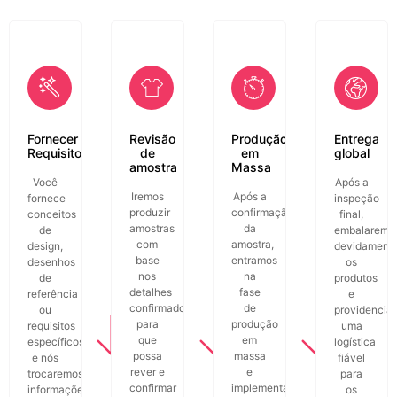
Fornecer
Revisão
Produção
Entrega
Requisitos
de
em
global
amostra
Massa
Você
Após a
Iremos
Após a
fornece
inspeção
produzir
confirmação
conceitos
final,
amostras
da
de
embalaremo
com
amostra,
design,
devidament
base
entramos
desenhos
os
nos
na
de
produtos
detalhes
fase
referência
e
confirmados
de
ou
providencia
para
produção
requisitos
uma
que
em
específicos,
logística
possa
massa
e nós
fiável
rever e
e
trocaremos
para
confirmar
implementamos
informações
os