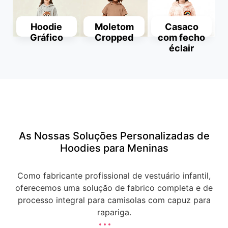
Hoodie
Moletom
Casaco
Gráfico
Cropped
com fecho
éclair
PEDIR UM
ORÇAMENTO
PEDIR UM
ORÇAMENTO
PEDIR UM
ORÇAMENTO
As Nossas Soluções Personalizadas de
PEDIR UM
PEDIR UM
ORÇAMENTO
ORÇAMENTO
PEDIR UM
Hoodies para Meninas
ORÇAMENTO
Como fabricante profissional de vestuário infantil,
oferecemos uma solução de fabrico completa e de
processo integral para camisolas com capuz para
rapariga.