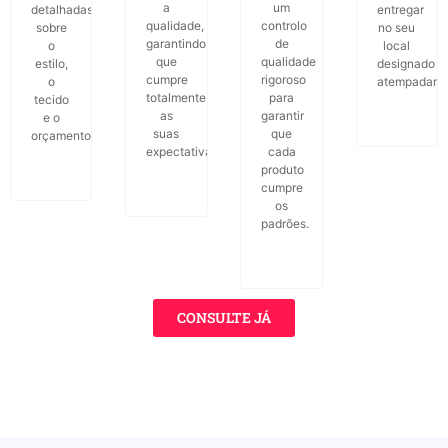
a
um
detalhadas
entregar
qualidade,
controlo
sobre
no seu
garantindo
de
o
local
que
qualidade
estilo,
designado
cumpre
rigoroso
o
atempadame
totalmente
para
tecido
as
garantir
e o
suas
que
orçamento.
expectativas.
cada
produto
cumpre
os
padrões.
CONSULTE JÁ