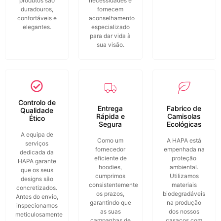
produtos são
necessidades e
duradouros,
fornecem
confortáveis e
aconselhamento
elegantes.
especializado
para dar vida à
sua visão.
Controlo de
Entrega
Fabrico de
Qualidade
Rápida e
Camisolas
Ético
Segura
Ecológicas
A equipa de
Como um
A HAPA está
serviços
fornecedor
empenhada na
dedicada da
eficiente de
proteção
HAPA garante
hoodies,
ambiental.
que os seus
cumprimos
Utilizamos
designs são
consistentemente
materiais
concretizados.
os prazos,
biodegradáveis
Antes do envio,
garantindo que
na produção
inspecionamos
as suas
dos nossos
meticulosamente
campanhas de
casacos com