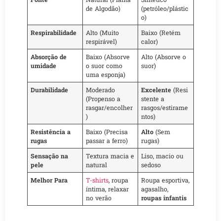
de Algodão)
(petróleo/plástic
o)
Respirabilidade
Alto (Muito
Baixo (Retém
respirável)
calor)
Absorção de
Baixo (Absorve
Alto (Absorve o
umidade
o suor como
suor)
uma esponja)
Durabilidade
Moderado
Excelente
(Resi
(Propenso a
stente a
rasgar/encolher
rasgos/estirame
)
ntos)
Resistência a
Baixo (Precisa
Alto
(Sem
rugas
passar a ferro)
rugas)
Sensação na
Textura macia e
Liso, macio ou
pele
natural
sedoso
Melhor Para
T-shirts
, roupa
Roupa esportiva,
íntima, relaxar
agasalho,
no verão
roupas infantis