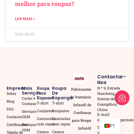
melhor para roupas?
LER MAIS »
2026-08-07
Contactar-
Nos
Empresa
Mais
Roupa
Roupa
N.º 9, Estrada
Fabricantes
Serviços
Para
De
Huacheng,
Sobre
FR
de Vestuário
Rapazes
Rapariga
Cortar e
Distrito de Huadu,
Blog
T-shirt
T-shirt
Costurar
Guangzhou,
Infantil de
AR
FAQ
China
Conjuntos
Conjuntos
Serviços
Confiança
E-mail:
EN
Contacto
OEM
Camisolas
Camisolas
info02@hapagarmen
para Roupa
com capuz
com capuz
Certificações
Serviços
PT
TEL: +86
Infantil
ODM
Casaco
Casaco
Tabela de
15815807837