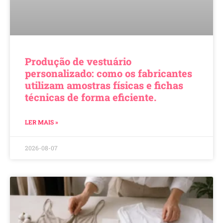
Produção de vestuário
personalizado: como os fabricantes
utilizam amostras físicas e fichas
técnicas de forma eficiente.
LER MAIS »
2026-08-07