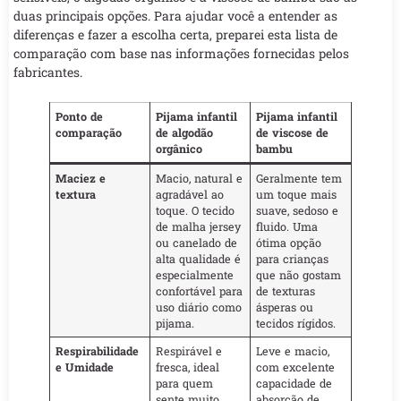
duas principais opções. Para ajudar você a entender as
diferenças e fazer a escolha certa, preparei esta lista de
comparação com base nas informações fornecidas pelos
fabricantes.
Ponto de
Pijama infantil
Pijama infantil
comparação
de algodão
de viscose de
orgânico
bambu
Maciez e
Macio, natural e
Geralmente tem
textura
agradável ao
um toque mais
toque. O tecido
suave, sedoso e
de malha jersey
fluido. Uma
ou canelado de
ótima opção
alta qualidade é
para crianças
especialmente
que não gostam
confortável para
de texturas
uso diário como
ásperas ou
pijama.
tecidos rígidos.
Respirabilidade
Respirável e
Leve e macio,
e Umidade
fresca, ideal
com excelente
para quem
capacidade de
sente muito
absorção de