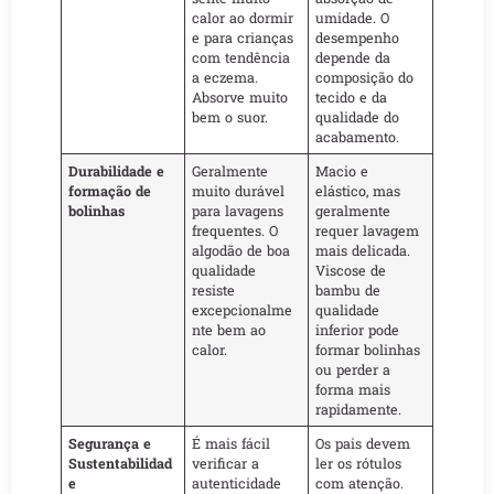
calor ao dormir
umidade. O
e para crianças
desempenho
com tendência
depende da
a eczema.
composição do
Absorve muito
tecido e da
bem o suor.
qualidade do
acabamento.
Durabilidade e
Geralmente
Macio e
formação de
muito durável
elástico, mas
bolinhas
para lavagens
geralmente
frequentes. O
requer lavagem
algodão de boa
mais delicada.
qualidade
Viscose de
resiste
bambu de
excepcionalme
qualidade
nte bem ao
inferior pode
calor.
formar bolinhas
ou perder a
forma mais
rapidamente.
Segurança e
É mais fácil
Os pais devem
Sustentabilidad
verificar a
ler os rótulos
e
autenticidade
com atenção.