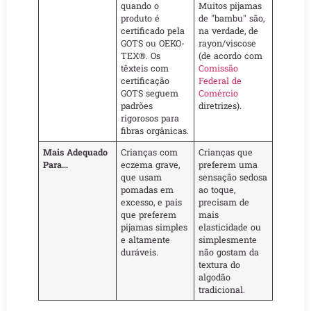
quando o
Muitos pijamas
produto é
de "bambu" são,
certificado pela
na verdade, de
GOTS ou OEKO-
rayon/viscose
TEX®. Os
(de acordo com
têxteis com
Comissão
certificação
Federal de
GOTS seguem
Comércio
padrões
diretrizes).
rigorosos para
fibras orgânicas.
Mais Adequado
Crianças com
Crianças que
Para…
eczema grave,
preferem uma
que usam
sensação sedosa
pomadas em
ao toque,
excesso, e pais
precisam de
que preferem
mais
pijamas simples
elasticidade ou
e altamente
simplesmente
duráveis.
não gostam da
textura do
algodão
tradicional.