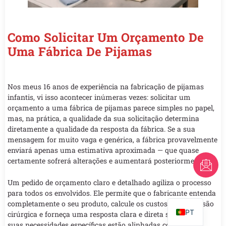
Como Solicitar Um Orçamento De
Uma Fábrica De Pijamas
Nos meus 16 anos de experiência na fabricação de pijamas
infantis, vi isso acontecer inúmeras vezes: solicitar um
orçamento a uma fábrica de pijamas parece simples no papel,
mas, na prática, a qualidade da sua solicitação determina
diretamente a qualidade da resposta da fábrica. Se a sua
mensagem for muito vaga e genérica, a fábrica provavelmente
enviará apenas uma estimativa aproximada — que quase
certamente sofrerá alterações e aumentará posteriormente.
FR
AR
Um pedido de orçamento claro e detalhado agiliza o processo
para todos os envolvidos. Ele permite que o fabricante entenda
EN
completamente o seu produto, calcule os custos com precisão
PT
cirúrgica e forneça uma resposta clara e direta sobre se as
suas necessidades específicas estão alinhadas com a