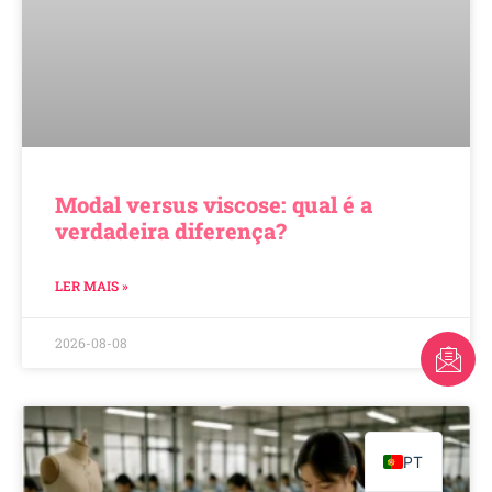
Modal versus viscose: qual é a
verdadeira diferença?
LER MAIS »
2026-08-08
FR
AR
EN
PT