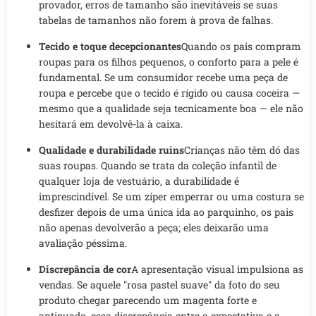
provador, erros de tamanho são inevitáveis se suas
tabelas de tamanhos não forem à prova de falhas.
Tecido e toque decepcionantes
Quando os pais compram
roupas para os filhos pequenos, o conforto para a pele é
fundamental. Se um consumidor recebe uma peça de
roupa e percebe que o tecido é rígido ou causa coceira —
mesmo que a qualidade seja tecnicamente boa — ele não
hesitará em devolvê-la à caixa.
Qualidade e durabilidade ruins
Crianças não têm dó das
suas roupas. Quando se trata da coleção infantil de
qualquer loja de vestuário, a durabilidade é
imprescindível. Se um zíper emperrar ou uma costura se
desfizer depois de uma única ida ao parquinho, os pais
não apenas devolverão a peça; eles deixarão uma
avaliação péssima.
Discrepância de cor
A apresentação visual impulsiona as
vendas. Se aquele "rosa pastel suave" da foto do seu
produto chegar parecendo um magenta forte e
antiquado, essa discrepância entre a expectativa e a