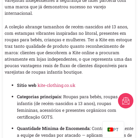
varejistas independentes a segurança de fazer parceria com
uma marca que já demonstrou sucesso no varejo
internacional.
A coleção abrange tamanhos de recém-nascidos até 13 anos,
com estampas vibrantes inspiradas no litoral, presentes em
roupas para bebês, crianças e mulheres. Ter a Kite em estoque
traz tanto qualidade de produto quanto reconhecimento de
marca: clientes que descobrem a Kite online a procuram
ativamente em lojas independentes, o que representa uma das
poucas vantagens reais de fluxo de clientes disponíveis para
varejistas de roupas infantis boutique.
Sítio web
kite-clothing.co.uk
Categorias principais:
Roupas para bebês, roupas
FR
infantis (de recém-nascidos a 13 anos), roupas
AR
femininas, acessórios e presentes orgânicos com
certificação GOTS.
EN
Quantidade Mínima de Encomenda:
Contate diretamente
PT
a equipe de vendas por atacado — aplicam-se acordos de