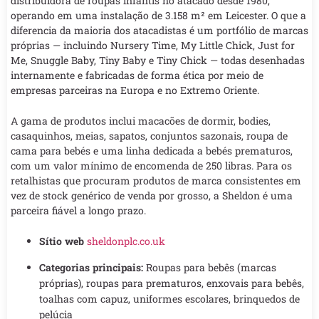
distribuidora de roupas infantis no atacado desde 1980,
operando em uma instalação de 3.158 m² em Leicester. O que a
diferencia da maioria dos atacadistas é um portfólio de marcas
próprias — incluindo Nursery Time, My Little Chick, Just for
Me, Snuggle Baby, Tiny Baby e Tiny Chick — todas desenhadas
internamente e fabricadas de forma ética por meio de
empresas parceiras na Europa e no Extremo Oriente.
A gama de produtos inclui macacões de dormir, bodies,
casaquinhos, meias, sapatos, conjuntos sazonais, roupa de
cama para bebés e uma linha dedicada a bebés prematuros,
com um valor mínimo de encomenda de 250 libras. Para os
retalhistas que procuram produtos de marca consistentes em
vez de stock genérico de venda por grosso, a Sheldon é uma
parceira fiável a longo prazo.
Sítio web
sheldonplc.co.uk
Categorias principais:
Roupas para bebês (marcas
próprias), roupas para prematuros, enxovais para bebês,
toalhas com capuz, uniformes escolares, brinquedos de
pelúcia