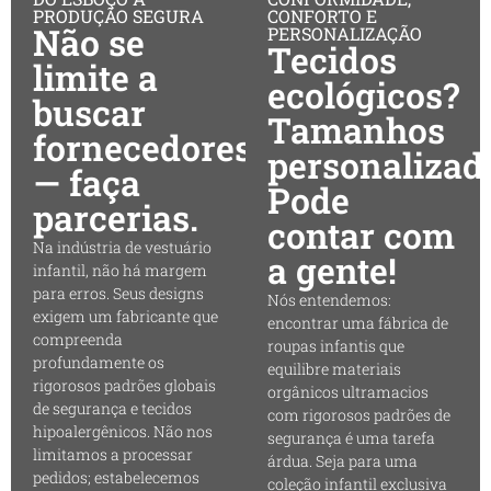
PRODUÇÃO SEGURA
CONFORTO E
Não se
PERSONALIZAÇÃO
Tecidos
limite a
ecológicos?
buscar
Tamanhos
fornecedores
personalizad
— faça
Pode
parcerias.
contar com
Na indústria de vestuário
a gente!
infantil, não há margem
para erros. Seus designs
Nós entendemos:
exigem um fabricante que
encontrar uma fábrica de
compreenda
roupas infantis que
profundamente os
equilibre materiais
rigorosos padrões globais
orgânicos ultramacios
de segurança e tecidos
com rigorosos padrões de
hipoalergênicos. Não nos
segurança é uma tarefa
limitamos a processar
árdua. Seja para uma
pedidos; estabelecemos
coleção infantil exclusiva