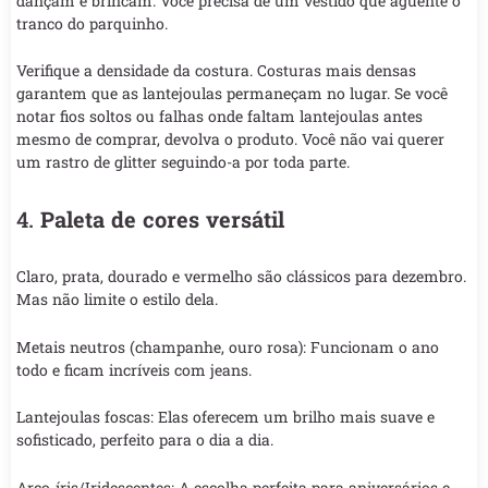
dançam e brincam. Você precisa de um vestido que aguente o
tranco do parquinho.
Verifique a densidade da costura. Costuras mais densas
garantem que as lantejoulas permaneçam no lugar. Se você
notar fios soltos ou falhas onde faltam lantejoulas antes
mesmo de comprar, devolva o produto. Você não vai querer
um rastro de glitter seguindo-a por toda parte.
4.
Paleta de cores versátil
Claro, prata, dourado e vermelho são clássicos para dezembro.
Mas não limite o estilo dela.
Metais neutros (champanhe, ouro rosa): Funcionam o ano
todo e ficam incríveis com jeans.
Lantejoulas foscas: Elas oferecem um brilho mais suave e
sofisticado, perfeito para o dia a dia.
Arco-íris/Iridescentes: A escolha perfeita para aniversários e