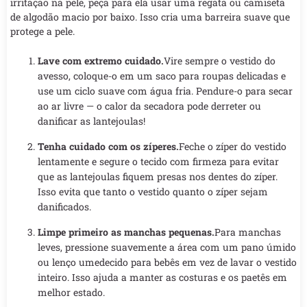
irritação na pele, peça para ela usar uma regata ou camiseta
de algodão macio por baixo. Isso cria uma barreira suave que
protege a pele.
Lave com extremo cuidado.
Vire sempre o vestido do
avesso, coloque-o em um saco para roupas delicadas e
use um ciclo suave com água fria. Pendure-o para secar
ao ar livre — o calor da secadora pode derreter ou
danificar as lantejoulas!
Tenha cuidado com os zíperes.
Feche o zíper do vestido
lentamente e segure o tecido com firmeza para evitar
que as lantejoulas fiquem presas nos dentes do zíper.
Isso evita que tanto o vestido quanto o zíper sejam
danificados.
Limpe primeiro as manchas pequenas.
Para manchas
leves, pressione suavemente a área com um pano úmido
ou lenço umedecido para bebês em vez de lavar o vestido
inteiro. Isso ajuda a manter as costuras e os paetês em
melhor estado.