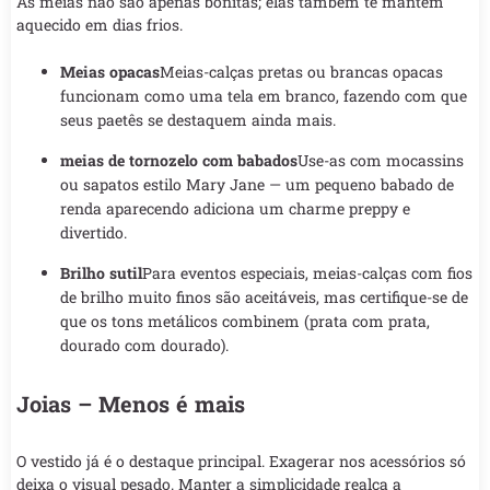
As meias não são apenas bonitas; elas também te mantêm
aquecido em dias frios.
Meias opacas
Meias-calças pretas ou brancas opacas
funcionam como uma tela em branco, fazendo com que
seus paetês se destaquem ainda mais.
meias de tornozelo com babados
Use-as com mocassins
ou sapatos estilo Mary Jane — um pequeno babado de
renda aparecendo adiciona um charme preppy e
divertido.
Brilho sutil
Para eventos especiais, meias-calças com fios
de brilho muito finos são aceitáveis, mas certifique-se de
que os tons metálicos combinem (prata com prata,
dourado com dourado).
Joias – Menos é mais
O vestido já é o destaque principal. Exagerar nos acessórios só
deixa o visual pesado. Manter a simplicidade realça a