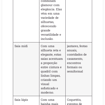
combinam
glamour com
elegância. Elas
vêm em uma
variedade de
silhuetas,
oferecendo
grande
versatilidade e
inclusão.
Saia midi
Com uma
jantares, festas
silhueta reta e
anuais,
elegante, estas
convidados de
saias acentuam
casamento,
a proporção
encontros
entre cintura e
formais ou
quadril com
semiformal
linhas limpas,
criando um
visual
sofisticado e
moderno.
Saia lápis
Com uma
Coquetéis,
bainha mais
eventos de