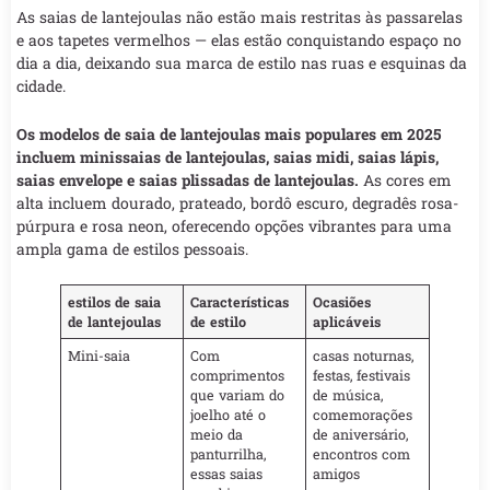
As saias de lantejoulas não estão mais restritas às passarelas
e aos tapetes vermelhos — elas estão conquistando espaço no
dia a dia, deixando sua marca de estilo nas ruas e esquinas da
cidade.
Os modelos de saia de lantejoulas mais populares em 2025
incluem minissaias de lantejoulas, saias midi, saias lápis,
saias envelope e saias plissadas de lantejoulas.
As cores em
alta incluem dourado, prateado, bordô escuro, degradês rosa-
púrpura e rosa neon, oferecendo opções vibrantes para uma
ampla gama de estilos pessoais.
estilos de saia
Características
Ocasiões
de lantejoulas
de estilo
aplicáveis
Mini-saia
Com
casas noturnas,
comprimentos
festas, festivais
que variam do
de música,
joelho até o
comemorações
meio da
de aniversário,
panturrilha,
encontros com
essas saias
amigos