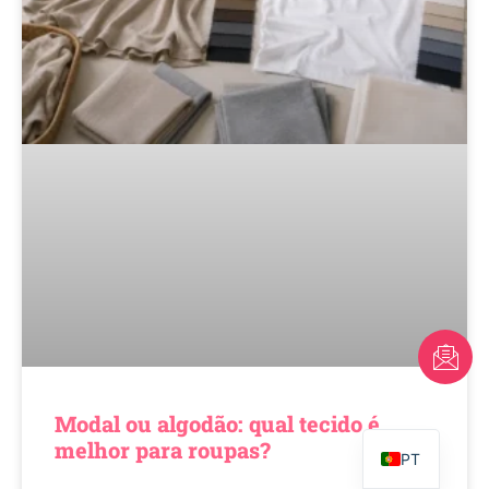
FR
AR
Modal ou algodão: qual tecido é
EN
melhor para roupas?
PT