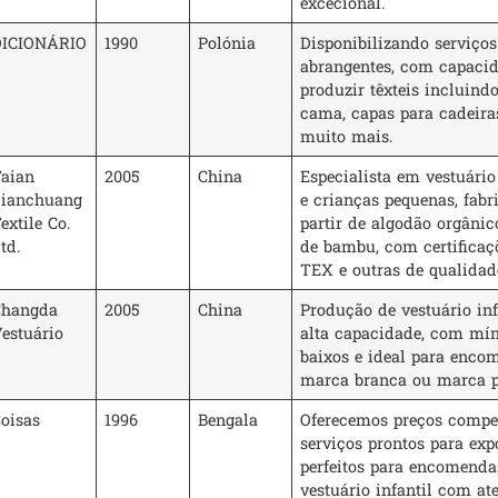
excecional.
DICIONÁRIO
1990
Polónia
Disponibilizando serviços
abrangentes, com capaci
produzir têxteis incluind
cama, capas para cadeiras
muito mais.
aian
2005
China
Especialista em vestuário
Lianchuang
e crianças pequenas, fabr
extile Co.
partir de algodão orgânico
td.
de bambu, com certifica
TEX e outras de qualidad
Changda
2005
China
Produção de vestuário inf
estuário
alta capacidade, com mí
baixos e ideal para enco
marca branca ou marca p
oisas
1996
Bengala
Oferecemos preços compet
serviços prontos para exp
perfeitos para encomenda
vestuário infantil com at