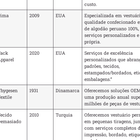
custo.
Pima
2009
EUA
Especializada em vestuári
qualidade confecionado 
de algodão peruano 100%,
serviços personalizados 
própria.
Tack
2020
EUA
Serviços de excelência
pparel
personalizados que abra
padrões, tecidos,
estampados/bordados, eti
embalagens.”
hygesen
1931
Dinamarca
Oferecemos soluções O
extile
uma produção anual super
milhões de peças de vestu
ecido
2010
Turquia
Oferecemos vestuário per
Demasiado
em pequenas tiragens, ju
com serviços completos 
impressão, bordado, etiq