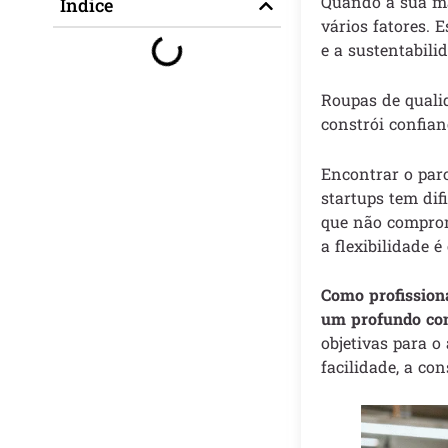
Quando a sua m
Índice
vários fatores. 
e a sustentabili
Roupas de qualid
constrói confian
Encontrar o parc
startups tem di
que não comprom
a flexibilidade 
Como profissiona
um profundo co
objetivas para o
facilidade, a con