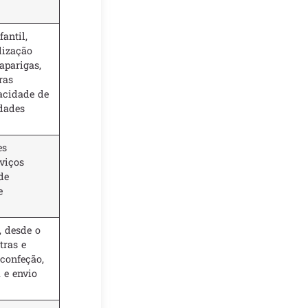
antil,
lização
aparigas,
ras
acidade de
dades
es
viços
de
e
, desde o
tras e
 confeção,
 e envio