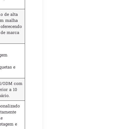
o de alta
em malha
 oferecendo
e de marca
ngem
quetas e
EM/ODM com
ior a 10
ário.
sonalizado
ntamente
de
uetagem e