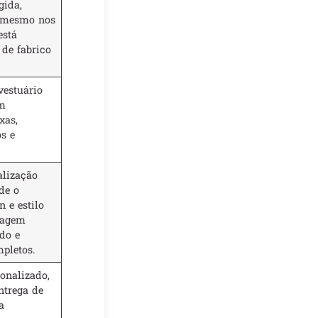
gida,
i mesmo nos
está
de fabrico
vestuário
om
xas,
s e
alização
de o
 e estilo
tagem
do e
pletos.
onalizado,
ntrega de
a