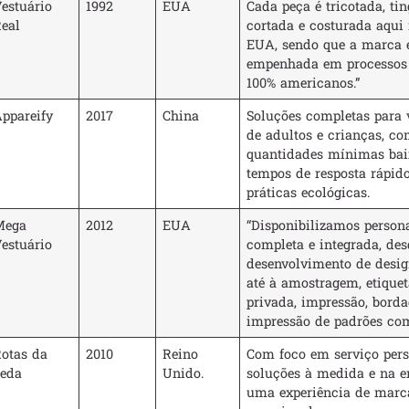
estuário
1992
EUA
Cada peça é tricotada, tin
eal
cortada e costurada aqu
EUA, sendo que a marca 
empenhada em processos 
100% americanos.”
ppareify
2017
China
Soluções completas para 
de adultos e crianças, c
quantidades mínimas bai
tempos de resposta rápido
práticas ecológicas.
Mega
2012
EUA
“Disponibilizamos person
estuário
completa e integrada, des
desenvolvimento de design
até à amostragem, etique
privada, impressão, borda
impressão de padrões com
otas da
2010
Reino
Com foco em serviço pers
eda
Unido.
soluções à medida e na e
uma experiência de marc