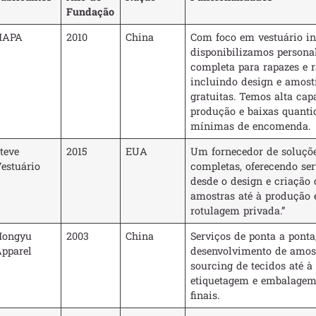
Fundação
HAPA
2010
China
Com foco em vestuário inf
disponibilizamos persona
completa para rapazes e r
incluindo design e amost
gratuitas. Temos alta cap
produção e baixas quanti
mínimas de encomenda.
teve
2015
EUA
Um fornecedor de soluçõ
estuário
completas, oferecendo ser
desde o design e criação 
amostras até à produção 
rotulagem privada.”
Hongyu
2003
China
Serviços de ponta a ponta
pparel
desenvolvimento de amos
sourcing de tecidos até à
etiquetagem e embalagem
finais.