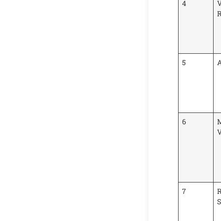
4
V
R
5
A
6
V
7
R
S