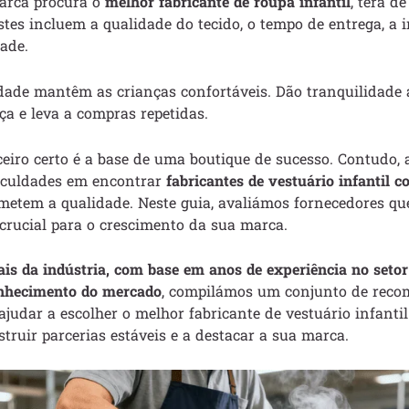
arca procura o
melhor fabricante de roupa infantil
, terá d
Estes incluem a qualidade do tecido, o tempo de entrega, a 
dade.
ade mantêm as crianças confortáveis. Dão tranquilidade a
ça e leva a compras repetidas.
eiro certo é a base de uma boutique de sucesso. Contudo, 
ficuldades em encontrar
fabricantes de vestuário infantil
etem a qualidade. Neste guia, avaliámos fornecedores q
é crucial para o crescimento da sua marca.
is da indústria, com base em anos de experiência no setor
nhecimento do mercado
, compilámos um conjunto de rec
 ajudar a escolher o melhor fabricante de vestuário infant
struir parcerias estáveis e a destacar a sua marca.