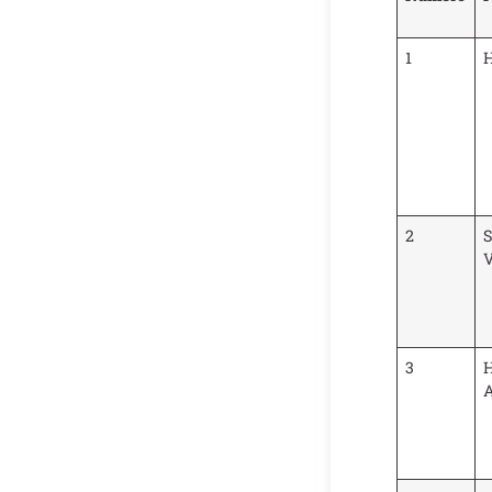
1
2
S
V
3
A