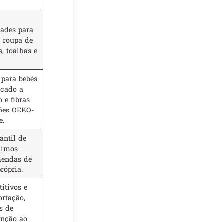
dades para
o roupa de
, toalhas e
 para bebés
icado a
 e fibras
ções OEKO-
e.
antil de
nimos
mendas de
rópria.
itivos e
ortação,
s de
enção ao