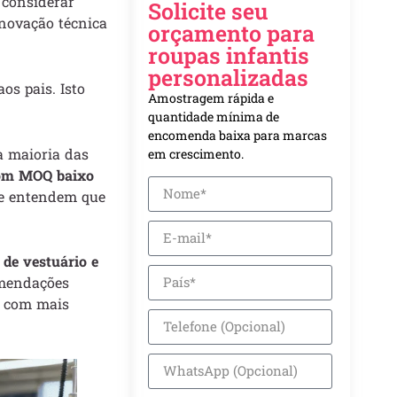
e considerar
Solicite seu
inovação técnica
orçamento para
roupas infantis
personalizadas
os pais. Isto
Amostragem rápida e
quantidade mínima de
encomenda baixa para marcas
a maioria das
em crescimento.
 com MOQ baixo
ue entendem que
 de vestuário e
omendações
il com mais