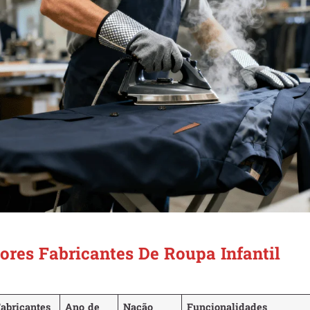
ores Fabricantes De Roupa Infantil
abricantes
Ano de
Nação
Funcionalidades