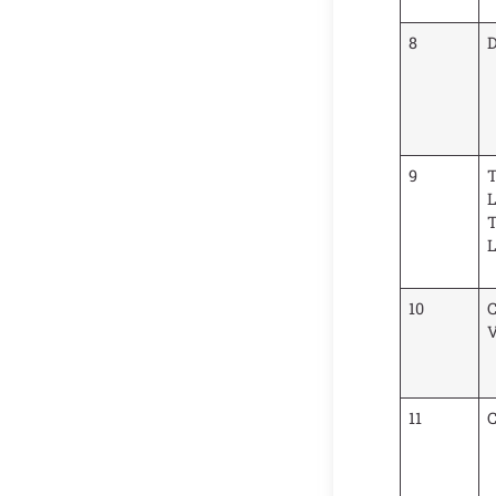
8
9
T
T
L
10
V
11
C