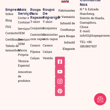
Nos
Empresa
Mais
Roupa
Roupa
N.º 9, Estrada
Fabricantes
Serviços
Para
De
Huacheng,
Sobre
de Vestuário
Rapazes
Rapariga
Cortar e
Distrito de Huadu,
Blog
T-shirt
T-shirt
Costurar
Guangzhou,
Infantil de
FAQ
China
Conjuntos
Conjuntos
Serviços
Confiança
E-mail:
Contacto
OEM
Camisolas
Camisolas
info02@hapagarmen
para Roupa
com capuz
com capuz
Certificações
Serviços
TEL: +86
Infantil
ODM
Casaco
Casaco
Tabela de
15815807837
Elegante
tamanhos
Marca
Pijama
Calças
Própria
Calças
Vestido
Técnica
Especial
Amostras
de
produtos
FR
AR