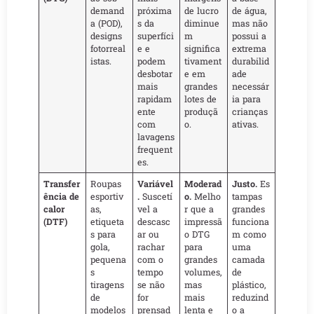
demand
próxima
de lucro
de água,
a (POD),
s da
diminue
mas não
designs
superfíci
m
possui a
fotorreal
e e
significa
extrema
istas.
podem
tivament
durabilid
desbotar
e em
ade
mais
grandes
necessár
rapidam
lotes de
ia para
ente
produçã
crianças
com
o.
ativas.
lavagens
frequent
es.
Transfer
Roupas
Variável
Moderad
Justo.
Es
ência de
esportiv
.
Suscetí
o.
Melho
tampas
calor
as,
vel a
r que a
grandes
(DTF)
etiqueta
descasc
impressã
funciona
s para
ar ou
o DTG
m como
gola,
rachar
para
uma
pequena
com o
grandes
camada
s
tempo
volumes,
de
tiragens
se não
mas
plástico,
de
for
mais
reduzind
modelos
prensad
lenta e
o a