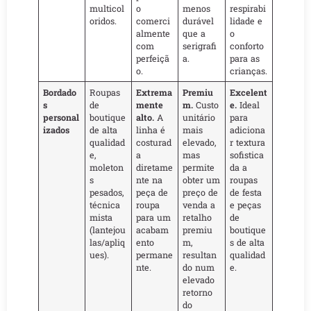
multicol
o
menos
respirabi
oridos.
comerci
durável
lidade e
almente
que a
o
com
serigrafi
conforto
perfeiçã
a.
para as
o.
crianças.
Bordado
Roupas
Extrema
Premiu
Excelent
s
de
mente
m.
Custo
e.
Ideal
personal
boutique
alto.
A
unitário
para
izados
de alta
linha é
mais
adiciona
qualidad
costurad
elevado,
r textura
e,
a
mas
sofistica
moleton
diretame
permite
da a
s
nte na
obter um
roupas
pesados,
peça de
preço de
de festa
técnica
roupa
venda a
e peças
mista
para um
retalho
de
(lantejou
acabam
premiu
boutique
las/apliq
ento
m,
s de alta
ues).
permane
resultan
qualidad
nte.
do num
e.
elevado
retorno
do