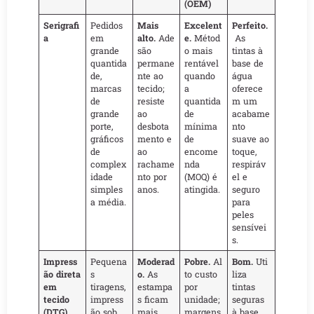
(OEM)
Serigrafi
Pedidos
Mais
Excelent
Perfeito.
a
em
alto.
Ade
e.
Métod
As
grande
são
o mais
tintas à
quantida
permane
rentável
base de
de,
nte ao
quando
água
marcas
tecido;
a
oferece
de
resiste
quantida
m um
grande
ao
de
acabame
porte,
desbota
mínima
nto
gráficos
mento e
de
suave ao
de
ao
encome
toque,
complex
rachame
nda
respiráv
idade
nto por
(MOQ) é
el e
simples
anos.
atingida.
seguro
a média.
para
peles
sensívei
s.
Impress
Pequena
Moderad
Pobre.
Al
Bom.
Uti
ão direta
s
o.
As
to custo
liza
em
tiragens,
estampa
por
tintas
tecido
impress
s ficam
unidade;
seguras
(DTG)
ão sob
mais
margens
à base