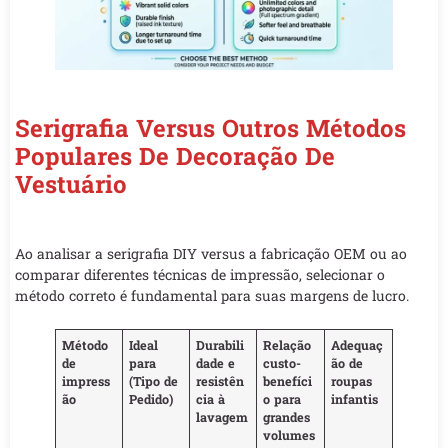
Serigrafia Versus Outros Métodos
Populares De Decoração De
Vestuário
Ao analisar a serigrafia DIY versus a fabricação OEM ou ao
comparar diferentes técnicas de impressão, selecionar o
método correto é fundamental para suas margens de lucro.
Método
Ideal
Durabili
Relação
Adequaç
de
para
dade e
custo-
ão de
impress
(Tipo de
resistên
benefíci
roupas
ão
Pedido)
cia à
o para
infantis
lavagem
grandes
volumes