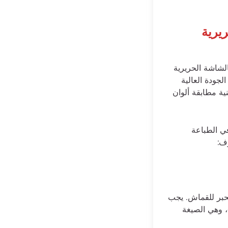
يرية
شاشة الحريرية
لجودة العالية
ية مطابقة ألوان
تخدمة في الطباعة
وف:
لحبر للقماش. يجب
 تصميمك الفني بصيغة متجهة عالية الدقة (مثل ملفات Adobe Illustrator أو EPS)، وهي الصيغة