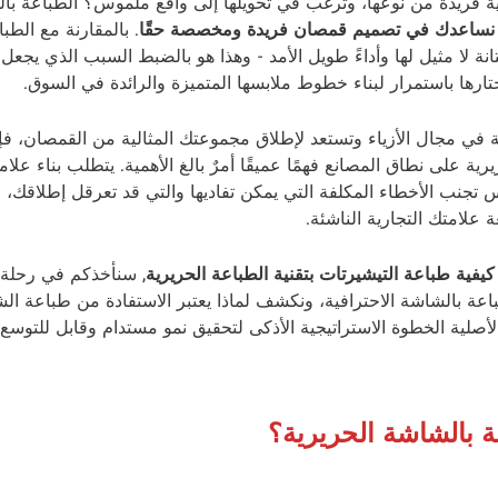
ية فريدة من نوعها، وترغب في تحويلها إلى واقع ملموس؟ الطباعة با
نساعدك في تصميم قمصان فريدة ومخصصة حقًا
. بالمقارنة مع الطب
نة لا مثيل لها وأداءً طويل الأمد - وهذا هو بالضبط السبب الذي يجعل ا
ارها باستمرار لبناء خطوط ملابسها المتميزة والرائدة في السوق.
ة في مجال الأزياء وتستعد لإطلاق مجموعتك المثالية من القمصان، فإ
ية على نطاق المصانع فهمًا عميقًا أمرٌ بالغ الأهمية. يتطلب بناء علا
 تجنب الأخطاء المكلفة التي يمكن تفاديها والتي قد تعرقل إطلاقك، 
علامتك التجارية الناشئة.
كيفية طباعة التيشيرتات بتقنية الطباعة الحريرية
, سنأخذكم في رحلة 
اعة بالشاشة الاحترافية، ونكشف لماذا يعتبر الاستفادة من طباعة 
صلية الخطوة الاستراتيجية الأذكى لتحقيق نمو مستدام وقابل للتوسع ل
ة بالشاشة الحريرية؟