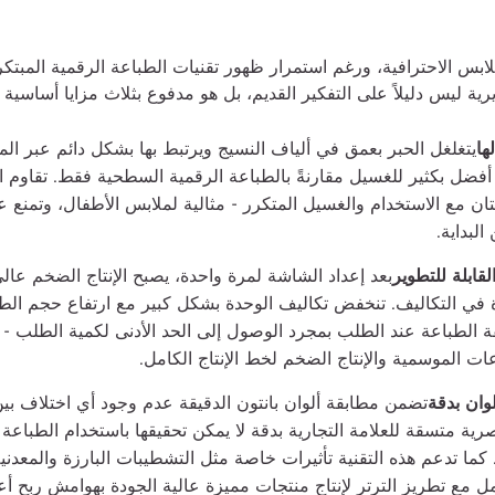
لابس الاحترافية، ورغم استمرار ظهور تقنيات الطباعة الرقمية المبتكر
رية ليس دليلاً على التفكير القديم، بل هو مدفوع بثلاث مزايا أساسية لا
ها
يتغلغل الحبر بعمق في ألياف النسيج ويرتبط بها بشكل دائم عبر المع
ًا أفضل بكثير للغسيل مقارنةً بالطباعة الرقمية السطحية فقط. تقاوم 
تان مع الاستخدام والغسيل المتكرر - مثالية لملابس الأطفال، وتمنع ع
لبداية.
لقابلة للتطوير
بعد إعداد الشاشة لمرة واحدة، يصبح الإنتاج الضخم عالي
 في التكاليف. تنخفض تكاليف الوحدة بشكل كبير مع ارتفاع حجم الط
ة الطباعة عند الطلب بمجرد الوصول إلى الحد الأدنى لكمية الطلب - م
عات الموسمية والإنتاج الضخم لخط الإنتاج الكامل.
لوان بدقة
تضمن مطابقة ألوان بانتون الدقيقة عدم وجود أي اختلاف بين
ية متسقة للعلامة التجارية بدقة لا يمكن تحقيقها باستخدام الطباعة 
كما تدعم هذه التقنية تأثيرات خاصة مثل التشطيبات البارزة والمعدني
مل مع تطريز الترتر لإنتاج منتجات مميزة عالية الجودة بهوامش ربح أع