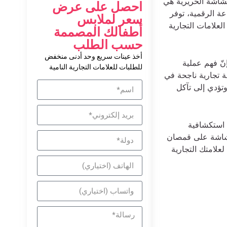
لشاشة الحريرية هي
احصل على عرض
اعة الرقمية، توفر
سعر لملابس
لعلامات التجارية
أطفالك المصممة
حسب الطلب
أخذ عينات سريع وحد أدنى منخفض
نّ فهم عملية
للطلبات للعلامات التجارية النامية
مة تجارية ناجحة في
وتؤدي إلى تآكل
استكشافية
الشاشة على قمصان
علامتك التجارية