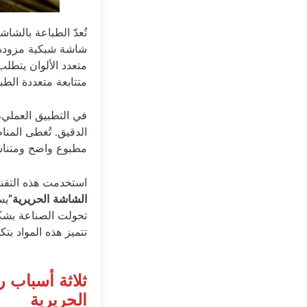
تُعدّ الطباعة بالش
شاشة شبكية مزودة بق
متعدد الألوان يتطل
متتابعة متعددة الطب
في التطبيق العملي،
الدقيق. تُغطى المن
مطبوع واضح ومتناس
استخدمت هذه التقني
الشاشة الحريرية
”يس
تحولت الصناعة بشكل 
تتميز هذه المواد بتك
ثلاثة أسباب 
الحريرية