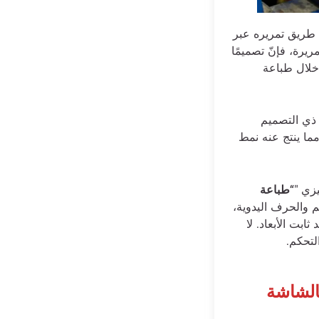
 طريق تمريره عبر
يرة، فإنّ تصميمًا
خلال طباعة
 ذي التصميم
ما ينتج عنه نمط
زي "“
طباعة
م والحرف اليدوية،
ابت الأبعاد. لا
لتحكم.
الشاشة