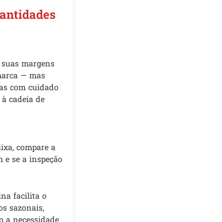
antidades
r suas margens
 marca — mas
das com cuidado
 à cadeia de
aixa, compare a
 e se a inspeção
a facilita o
os sazonais,
m a necessidade