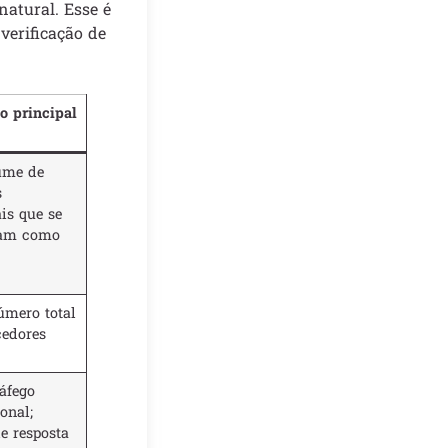
natural. Esse é
verificação de
o principal
ume de
s
is que se
tam como
mero total
cedores
áfego
onal;
e resposta