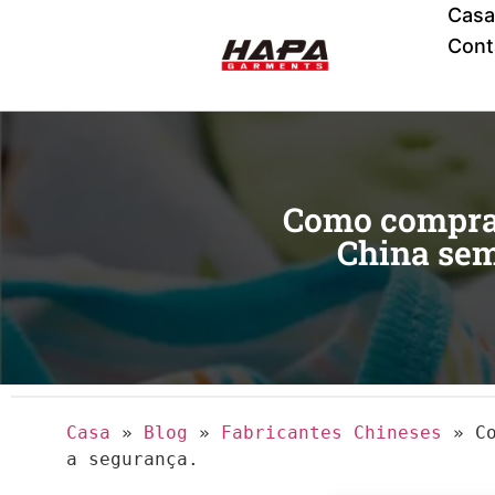
Casa
Cont
Como comprar
China sem
Casa
»
Blog
»
Fabricantes Chineses
»
C
a segurança.