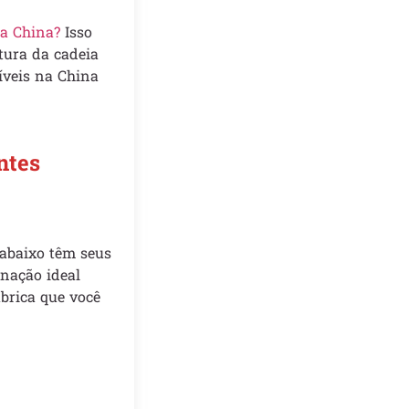
na China?
Isso
tura da cadeia
íveis na China
ntes
 abaixo têm seus
inação ideal
ábrica que você