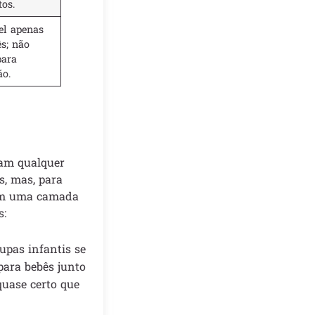
tos.
el apenas
s; não
para
ão.
zam qualquer
, mas, para
zem uma camada
s:
upas infantis se
para bebês junto
quase certo que