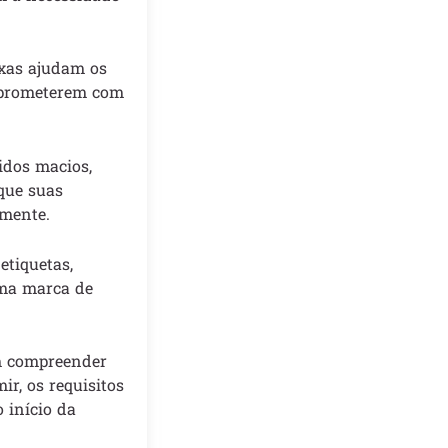
xas ajudam os
mprometerem com
idos macios,
que suas
mente.
tiquetas,
uma marca de
m compreender
r, os requisitos
 início da