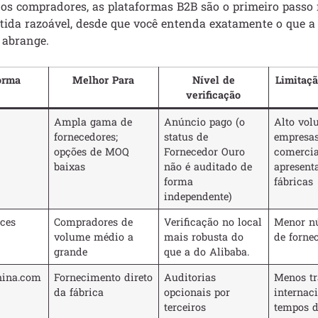
os compradores, as plataformas B2B são o primeiro passo 
ida razoável, desde que você entenda exatamente o que a 
 abrange.
orma
Melhor Para
Nível de
Limitaçã
verificação
Ampla gama de
Anúncio pago (o
Alto vol
fornecedores;
status de
empresa
opções de MOQ
Fornecedor Ouro
comercia
baixas
não é auditado de
apresen
forma
fábricas
independente)
rces
Compradores de
Verificação no local
Menor nú
volume médio a
mais robusta do
de forne
grande
que a do Alibaba.
hina.com
Fornecimento direto
Auditorias
Menos tr
da fábrica
opcionais por
internaci
terceiros
tempos d