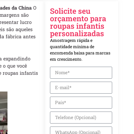
ades da China
O
Solicite seu
s margens são
orçamento para
resentar lucro
roupas infantis
is são aqueles
personalizadas
a fábrica antes
Amostragem rápida e
quantidade mínima de
encomenda baixa para marcas
ja expandindo
em crescimento.
e o que você
 roupas infantis