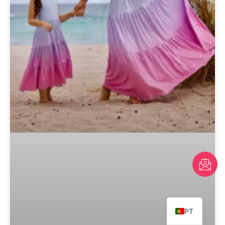
FR
AR
EN
PT