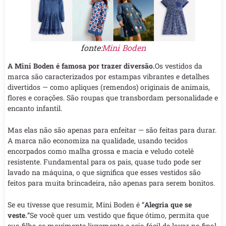
fonte:
Mini Boden
A Mini Boden é famosa por trazer diversão.
Os vestidos da
marca são caracterizados por estampas vibrantes e detalhes
divertidos — como apliques (remendos) originais de animais,
flores e corações. São roupas que transbordam personalidade e
encanto infantil.
Mas elas não são apenas para enfeitar — são feitas para durar.
A marca não economiza na qualidade, usando tecidos
encorpados como malha grossa e macia e veludo cotelê
resistente. Fundamental para os pais, quase tudo pode ser
lavado na máquina, o que significa que esses vestidos são
feitos para muita brincadeira, não apenas para serem bonitos.
Se eu tivesse que resumir, Mini Boden é “
Alegria que se
veste.
”Se você quer um vestido que fique ótimo, permita que
sua filha se movimente livremente e seja fácil de lavar no final