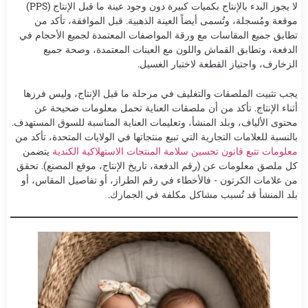
لا يجوز البدء بالإنتاج بكميات كبيرة دون وجود عينة ما قبل الإنتاج (PPS)
موقعة ومُسجلة، وتُسمى أيضاً العينة الذهبية. قبل الموافقة، تأكد من
تطابق جميع المقاسات مع ورقة المواصفات المعتمدة لجميع الأحجام في
الدفعة، وتطابق القماش واللون مع العينات المعتمدة، وصحة جميع
الزخارف، واجتياز القطعة لاختبار الغسيل.
يجب تثبيت الملصقات والتغليف في مرحلة ما قبل الإنتاج، وليس فرزها
أثناء الإنتاج. تأكد من أن ملصقات العناية تحمل معلومات صحيحة عن
محتوى الألياف، وبلد المنشأ، وتعليمات العناية المناسبة للسوق المستهدف.
بالنسبة للعلامات التجارية التي تبيع منتجاتها في الولايات المتحدة، تأكد من
معلومات تتبع قانون تحسين سلامة المنتجات الاستهلاكية الكندية
يتضمن
كل ملصق معلومات عن (رقم الدفعة، تاريخ الإنتاج، موقع المصنع). تحقق
من علامات الكرتون - فالأخطاء في رقم الطراز، أو تفاصيل المقاس، أو
بلد المنشأ قد تُسبب مشاكل مكلفة في الجمارك.