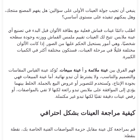
ينبغي أن تجيب جولة العينات الأولى على سؤالين: هل يفهم المصنع منتجك،
وهل يمكنهم تنفيذه على مستوى أساسي؟
اطلب دائمًا عينات قماش فعلية مع بطاقة الألوان قبل البدء في تصنيع أي
عينة ملابس. تتيح لك العينات تقييم ملمس القماش ووزنه وجودة سطحه
شخصيًا، وهي أمور يستحيل الحكم عليها من الصور. إذا كانت الألوان
مختلفة قليلًا في مرحلة العينات، فستكون مختلفة أكثر في الكميات
الكبيرة.
فهم الفرق بين
عينة ملائمة
و أ
عينة مبيعات
. تُؤكد عينة القياس المقاسات
والتصميم والتناسب، ولا يشترط أن تبدو نهائية. أما عينة المبيعات فهي
بجودة الإنتاج، وتُستخدم للتصوير أو عروض البيع بالجملة. الخلط بينهما
يؤدي إلى الموافقة على ملابس تبدو رائعة لكنها لا تفي بالمواصفات، أو
رفض عينات دقيقة تقنيًا لكنها تبدو غير مكتملة.
كيفية مراجعة العينات بشكل احترافي
قم بمراجعة كل عينة مقابل حزمة المواصفات الفنية الخاصة بك، نقطة
بنقطة: