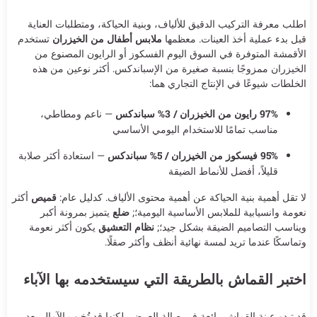
اطلب معرفة التركيب الدقيق للألياف، وبنية الحياكة، ومتطلبات العناية
قبل بدء عملية أخذ العينات. معظمها
ملابس أطفال من الخيزران
تستخدم
الأقمشة المتوفرة في السوق اليوم الفسكوز أو الرايون المصنوع من
الخيزران ممزوجًا بنسبة صغيرة من الإسباندكس. أكثر نوعين من هذه
الخلطات شيوعًا في الإنتاج التجاري هما:
97% رايون من الخيزران / 3% سباندكس
— ناعم ومطاطي،
مناسب تمامًا للاستخدام اليومي الأساسي
95% فيسكوز من الخيزران / 5% سباندكس
— استعادة أكثر صلابة
قليلاً، أفضل للأنماط الضيقة
لا تقل أهمية بنية الحياكة عن أهمية محتوى الألياف. كدليل عام:
قميص
أكثر
نعومة وانسيابية للملابس الأساسية اليومية؛;
ضلع
يتميز بمرونة أكبر
ويناسب التصاميم الضيقة بشكل جيد؛;
نظام التعشيق
يكون أكثر نعومة
وتماسكًا عندما تريد لمسة نهائية أنظف وأكثر صقلًا.
اختبر القماش بالطريقة التي سيستخدمه بها الآباء
قد تبدو عينة القماش رائعة في صالة العرض، لكنها قد تُخيب الآمال بعد