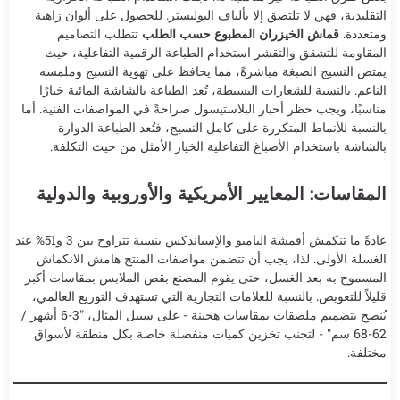
التقليدية، فهي لا تلتصق إلا بألياف البوليستر. للحصول على ألوان زاهية
ومتعددة.
قماش الخيزران المطبوع حسب الطلب
تتطلب التصاميم
المقاومة للتشقق والتقشر استخدام الطباعة الرقمية التفاعلية، حيث
يمتص النسيج الصبغة مباشرةً، مما يحافظ على تهوية النسيج وملمسه
الناعم. بالنسبة للشعارات البسيطة، تُعد الطباعة بالشاشة المائية خيارًا
مناسبًا، ويجب حظر أحبار البلاستيسول صراحةً في المواصفات الفنية. أما
بالنسبة للأنماط المتكررة على كامل النسيج، فتُعد الطباعة الدوارة
بالشاشة باستخدام الأصباغ التفاعلية الخيار الأمثل من حيث التكلفة.
المقاسات: المعايير الأمريكية والأوروبية والدولية
عادةً ما تنكمش أقمشة البامبو والإسباندكس بنسبة تتراوح بين 3 و51% عند
الغسلة الأولى. لذا، يجب أن تتضمن مواصفات المنتج هامش الانكماش
المسموح به بعد الغسل، حتى يقوم المصنع بقص الملابس بمقاسات أكبر
قليلاً للتعويض. بالنسبة للعلامات التجارية التي تستهدف التوزيع العالمي،
يُنصح بتصميم ملصقات بمقاسات هجينة - على سبيل المثال، "3-6 أشهر /
62-68 سم" - لتجنب تخزين كميات منفصلة خاصة بكل منطقة لأسواق
مختلفة.