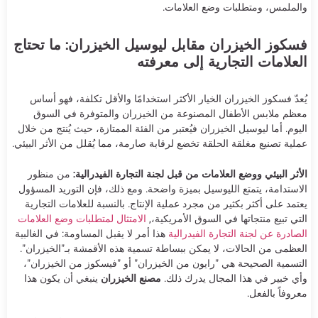
والملمس، ومتطلبات وضع العلامات.
فسكوز الخيزران مقابل ليوسيل الخيزران: ما تحتاج
العلامات التجارية إلى معرفته
يُعدّ فسكوز الخيزران الخيار الأكثر استخدامًا والأقل تكلفة، فهو أساس
معظم ملابس الأطفال المصنوعة من الخيزران والمتوفرة في السوق
اليوم. أما ليوسيل الخيزران فيُعتبر من الفئة الممتازة، حيث يُنتج من خلال
عملية تصنيع مغلقة الحلقة تخضع لرقابة صارمة، مما يُقلل من الأثر البيئي.
الأثر البيئي ووضع العلامات من قبل لجنة التجارة الفيدرالية:
من منظور
الاستدامة، يتمتع الليوسيل بميزة واضحة. ومع ذلك، فإن التوريد المسؤول
يعتمد على أكثر بكثير من مجرد عملية الإنتاج. بالنسبة للعلامات التجارية
التي تبيع منتجاتها في السوق الأمريكية،,
الامتثال لمتطلبات وضع العلامات
الصادرة عن لجنة التجارة الفيدرالية
هذا أمر لا يقبل المساومة: في الغالبية
العظمى من الحالات، لا يمكن ببساطة تسمية هذه الأقمشة بـ"الخيزران".
التسمية الصحيحة هي "رايون من الخيزران" أو "فيسكوز من الخيزران"،
وأي خبير في هذا المجال يدرك ذلك.
مصنع الخيزران
ينبغي أن يكون هذا
معروفاً بالفعل.