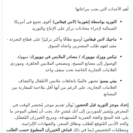
أهم الأحداث التي يجب مراعاتها:
التوريد بواسطة إنفورما (لاس فيغاس):
أقوى تجمع في أمريكا
الشمالية لإجراء محادثات تركز على الإنتاج والتوريد
ماجيك لاس فيغاس:
أوسع نطاقًا وأكثر تركيزًا على قطاع التجزئة -
مفيد لفهم طلب المشترين واتجاه السوق
تيكس وورلد نيويورك / مصادر الملابس في نيويورك:
سهولة
الوصول إلى مصانع النسيج، ومصنعي الملابس الجاهزة، وموردي
العلامات التجارية الخاصة تحت سقف واحد
بيتي بيمبو:
تشتهر عالميًا باتجاهات ملابس الأطفال واكتشاف
العلامات التجارية، على الرغم من أنها أقل ملاءمة للمقارنة بين
المصانع.
إعداد موجز التوريد قبل الحضور:
يُوفّر تقديم موجز مُختصر الوقت في
المعرض ويُشير للموردين إلى أنك مُشترٍ جاد. يجب أن يُغطي الموجز ما
يلي: فئة المنتج والفئة العمرية المُستهدفة، ومزيج الخيزران المُفضّل،
والحد الأدنى المُتوقع للطلب ونطاق السعر، والشهادات الإلزامية،
ومتطلبات التخصيص (بما في ذلك
قماش الخيزران المطبوع حسب الطلب