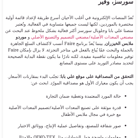
سورسز، وفير
تُعدّ المنصات الإلكترونية في أغلب الأحيان أسرع طريقة لإعداد قائمة أولية
مختصرة بالموردين، لكنها ليست جميعها متساوية في الفعالية. وتُعتبر
منصتا علي بابا وجلوبال سورسز أكثر فعالية بشكل ملحوظ عند البحث عن
مصنعي المعدات الأصلية/مصنعي التصميم والتصنيع الأصلي
و
موردو
ملابس الخيزران
, بينما يُعدّ برنامج Faire أنسب لاكتشاف السلع الجاهزة
بالجملة والبحث عمّا يُباع بالفعل في متاجر التجزئة. لا يزال بإمكان Faire
توفير معلومات تنافسية مفيدة، لكنه نادرًا ما يكون نقطة البداية الصحيحة
لتحديد مصادر التوريد على مستوى المصانع.
التحقق من المصداقية على موقع علي بابا:
تجنّب البدء بمقارنات الأسعار.
يجب أن يكون معيارك الأول هو مصداقية المورّد. ابحث عن:
حالة المورد المعتمدة وتغطية ضمان التجارة
قدرة موثقة على تصنيع المعدات الأصلية/تصميم المعدات الأصلية
مع خبرة في مجال ملابس الأطفال
صور شفافة للمصنع، وتفاصيل عملية الإنتاج، ووثائق الاختبار
معلومات واضحة حول الشهادات مثل OEKO-TEX والامتثال