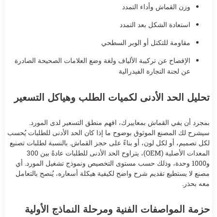
وزن القماش وأداء التمدد
استعادة الشكل بعد التمدد
مقاومة للتكتل أو الوبر السطحي
الإفصاح عن تركيبة الألياف ولغة وضع العلامات الصحيحة الصادرة
عن لجنة التجارة الفيدرالية
تحليل الحد الأدنى لكميات الطلب وهياكل التسعير
بمجرد أن يفي القماش بمعاييرك، افهم منطق التسعير لدى المورد.
سيشرح لك المصنع الموثوق بوضوح ما إذا كان الحد الأدنى للطلبات يُحسب
لكل تصميم، أو لكل لون، أو بناءً على حجز القماش. بالنسبة لطلبات تصنيع
المعدات الأصلية (OEM)، يتراوح الحد الأدنى للطلبات عادةً بين 300
و1000 وحدة، وذلك حسب مستوى التخصيص ونموذج تشغيل المورد. أي
مصنع لا يستطيع تقديم شرح واضح لكيفية هيكلة أسعاره، يُنصح بالتعامل
معه بحذر.
حزمة المواصفات الفنية ومرحلة النماذج الأولية