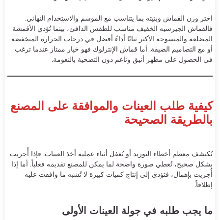
اختر وزن القماش وبنيته بما يتناسب مع الموسم والاستخدام النهائي.
فالقماش الجيرسيه الخفيف مناسب للطقس الدافئ، بينما تُؤدي الأقمشة
المضلعة والمنسوجة الأكثر ثباتًا أداءً أفضل في درجات الحرارة المنخفضة
أو مع التصاميم الضيقة. أما قماش الإنترلوك فهو خيار ممتاز عندما ترغب
في الحصول على مظهر أنيق وناعم دون التضحية بالنعومة.
كيفية طلب العينات والموافقة على المصنع
بالطريقة الصحيحة
تُكتشف معظم أخطاء التوريد أو تُغفل أثناء عملية أخذ العينات. فإذا أُجريت
بشكل صحيح، تُعطي صورة واضحة لما يمكن للمصنع تقديمه فعلياً. أما إذا
أُجريت بإهمال، فتؤدي إلى إنتاج كميات كبيرة لا تُشبه ما وافقت عليه
إطلاقاً.
ما يجب طلبه في جولة العينات الأولى