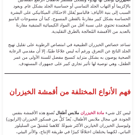
بالإكزيما أو التهاب الجلد التماسي أو حساسية الجلد بشكل عام. ويعود
السبب إلى بنية الألياف: فالبامبو يُقلل الاحتكاك الميكانيكي على البشرة
الحساسة بشكل كبير مقارنةً بالقطن المنسوج، كما أن منسوجات البامبو
المعتمدة تحتوي على نسبة أقل من المواد الكيميائية المتبقية مقارنةً
بالعديد من الأقمشة المُعالجة بالطرق التقليدية.
تساعد خصائص الخيزران الطبيعية في امتصاص الرطوبة على تقليل تهيج
الجلد الناتج عن التعرق. ورغم أنه ليس علاجًا طبيًا، إلا أن مقدمي الرعاية
الصحية يوصون به بشكل متزايد كنسيج مفضل للسنة الأولى من عمر
الطفل، وهي توصية لها تأثير تجاري كبير على جمهورك المستهدف.
فهم الأنواع المختلفة من أقمشة الخيزران
ليس كل شيء
مادة الخيزران
ملابس أطفال
تُصنع هذه الأقمشة بنفس
الجودة. في مجال ملابس الأطفال، يُعدّ كلٌّ من فسكوز الخيزران (الرايون)
وليوسيل الخيزران الخيارين الأكثر شيوعًا. كلاهما مُشتقّ من السليلوز
النباتي، لكنهما يختلفان اختلافًا كبيرًا في طريقة الإنتاج، والأثر البيئي،