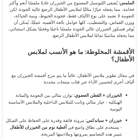
الملمس:
يُضفي الليوسيل المصنوع من الخيزران عادةً ملمسًا أنعم وأكثر
فخامة، مما يجعله خيارًا مثاليًا لملابس الأطفال الرضع عالية الجودة. لكن
النعومة لا تعتمد على نوع الألياف فقط، فجودة الخيوط، وبنية الحياكة،
ووزن القماش، والتشطيب، كلها عوامل بالغة الأهمية. عمليًا، يُمكن أن
يُوفر فسكوز الخيزران عالي الجودة ملمسًا ناعمًا وفخمًا بشكل استثنائي،
مما يجعله مناسبًا تمامًا لملابس الأطفال الرضع.
الأقمشة المخلوطة: ما هو الأنسب لملابس
الأطفال؟
في مجال تطوير ملابس الأطفال، غالباً ما يتم مزج أقمشة الخيزران مع
ألياف أخرى لتحسين الأداء عبر فئات منتجات محددة:
الخيزران + القطن العضوي:
توازن مثالي بين النعومة والمتانة
الهيكلية - خيار مثالي وثابت للملابس الداخلية والملابس الأساسية
اليومية
خيزران + سباندكس:
مرونة فائقة وقدرة على الحفاظ على الشكل
- يستخدم على نطاق واسع في
أغطية نوم من الخيزران للأطفال
تتميز هذه التصاميم بمرونتها وملاءمتها المريحة.