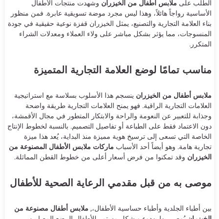
الطلب على
ملابس أطفال من الخيزران
وشهدت منتجات الأطفال
الأساسية رواجاً هائلاً، وهذا ليس مجرد موضة تسويقية عابرة. فمن منظور
بناء العلامة التجارية والتصنيع، يمثل الخيزران قفزة نوعية حقيقية في جودة
المنسوجات، مما يؤثر بشكل مباشر على ولاء العملاء ومعدلات الشراء
المتكرر.
مناسب تمامًا لوضع العلامة التجارية المتميزة
ملابس أطفال من الخيزران
ينسجم هذا الأسلوب بسلاسة مع استراتيجية
العلامات التجارية الراقية. فهو يمنح العلامات التجارية طريقة واضحة
وجذابة للتعبير عن النعومة والراحة والابتكار المتطور في مجال الأقمشة،
دون الاعتماد فقط على الطباعة أو تفاصيل التصميم. بالنسبة لخطوط الإنتاج
الخاصة التي تسعى إلى ترسيخ هوية مميزة منذ البداية، يُعد هذا ميزة
تجارية هامة. وهو أيضاً أحد الأسباب
ماركات ملابس الأطفال المصنوعة من
الخيزران
وقد تمكنوا من فرض أسعار أعلى من خطوط القطن المماثلة.
موصى به من قبل مقدمي الرعاية الصحية للأطفال
بين أطباء الجلدية وأطباء حساسية الأطفال،,
ملابس أطفال مصنوعة من
الخيزران
يُوصى بها بهدوء وبشكل مستمر للأطفال الرضع المصابين