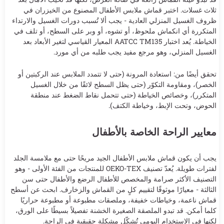
ثلاث غسلات. اختبر قماش ملابس الأطفال المصنوع من الخيزران في
ظروف الغسيل المنزلي العادية - يجب ألا تُسبب دورات الغسيل والارتداء
المتكررة أي انكماش ملحوظ، أو تشوه، أو وبر على السطح، أو تلف في
الخياطة. يُعد اختبار AATCC TM135 المعيار القياسي لتغير الأبعاد بعد
الغسيل المنزلي، وهو مرجع مفيد يجب طلبه من أي مورد.
تحقق أيضًا من: استعادة المرونة (حتى لا تتمدد الملابس عند الركبتين أو
الخصر)، ومقاومة التكوّر (حتى يظل السطح لائقًا من خلال الغسيل
المتكرر)، وخصائص الخياطة (حتى تتحمل نقاط الضغط عند منطقة
الحوض، وتحت الإبط، وخياطة الكتف).
معايير الراحة الخاصة بالأطفال
يجب أن يكون قماش ملابس الأطفال الجيد مريحًا حتى مع ملامسة الجلد
لفترات طويلة. يُعدّ تصنيف OEKO-TEX للمنتجات من الفئة الأولى - وهو
التصنيف الأكثر صرامة والمخصص للأطفال الرضع والأطفال حتى سن
الثالثة - معيارًا موثوقًا لتقييم كلٍ من القماش والزخارف. ابحث عن أسطح
قماش ناعمة، وخياطات خفيفة، وملصقات مطبوعة أو مطبوعة حراريًا
كلما أمكن. قد تبدو الملصقة الصغيرة الخشنة تفصيلاً بسيطًا على الورق،
لكنها في الاستخدام اليومي تُشكّل مشكلة حقيقية في الراحة.