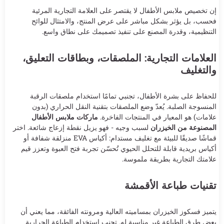
إن تخصيص ملابس الأطفال لا يقتصر على العلامة التجارية المرئية
فحسب، بل يؤثر بشكل مباشر على عرض المنتج، والامتثال للوائح
التنظيمية، وقدرة المصنع على تنفيذ تصميمك على نطاق واسع.
العلامات التجارية: الملصقات، وبطاقات التعليق،
والتغليف
للحفاظ على بشرة الأطفال، تجنبي تمامًا استخدام ملصقات الرقبة
المنسوجة الصلبة. يُعدّ وضع الملصقات بتقنية النقل الحراري (بدون
علامات) هو المعيار في المنتجات الفاخرة.
ماركات ملابس الأطفال
المصنوعة من الخيزران
لسبب وجيه - فهو يزيل نقطة إزعاج شائعة. اختر
قماشًا صديقًا للبيئة مع تغليف مستدام: أكياس EVA منزلقة شفافة أو
أكياس بريدية قابلة للتحلل الحيوي تُحسّن تجربة فتح العبوة وتعزز قيم
علامتك التجارية بطريقة ملموسة.
تقنيات طباعة الأقمشة
يتميز فسكوز الخيزران بمساميته العالية ومرونته الفائقة، مما يعني أن
بعض طرق الطباعة غير مناسبة له. تجنب استخدام الطباعة الحرارية