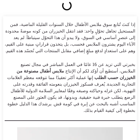
إذا كنتَ تُتابع سوق ملابس الأطفال خلال السنوات القليلة الماضية، فمن
المستحيل تجاهل تحوّلٍ واحد: فقد انتقل الخيزران من كونه موضةً محدودة
إلى عنصرٍ أساسي في السوق، ولا يبدو أن هذا التحوّل سيتباطأ. لم يعد
الآباء اليوم يشترون الملابس فحسب، بل يتخذون قراراتٍ مبنية على القيم،
وهم على استعدادٍ لدفع مبلغٍ إضافي مقابل المنتجات التي تُجسّد هذه القيم.
بخبرتي التي تزيد عن 16 عامًا في العمل المباشر في مجال تصنيع
الملابس، أستطيع أن أؤكد لكم أن الإنتاج
ملابس أطفال مصنوعة من
الخيزران حسب الطلب
إنها عملية أكثر تعقيدًا مما تتوقعه معظم العلامات
التجارية الجديدة. يُعرف فسكوز الخيزران بنعومته الفائقة وقدرته على
التهوية، لكن غزله وحياكته وصبغه وفقًا لمعايير السلامة الدولية للأطفال
الرضع يتطلب خبرة فنية حقيقية. وبدونها، قد يكون العثور على المصنع
المناسب أشبه بالبحث عن إبرة في كومة قش. يرشدك هذا الدليل خطوة
بخطوة إلى كيفية القيام بذلك.