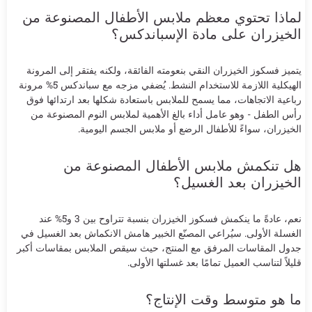
لماذا تحتوي معظم ملابس الأطفال المصنوعة من
الخيزران على مادة الإسباندكس؟
يتميز فسكوز الخيزران النقي بنعومته الفائقة، ولكنه يفتقر إلى المرونة
الهيكلية اللازمة للاستخدام النشط. يُضفي مزجه مع سباندكس 5% مرونة
رباعية الاتجاهات، مما يسمح للملابس باستعادة شكلها بعد ارتدائها فوق
رأس الطفل - وهو عامل أداء بالغ الأهمية لملابس النوم المصنوعة من
الخيزران، سواءً للأطفال الرضع أو ملابس الجسم اليومية.
هل تنكمش ملابس الأطفال المصنوعة من
الخيزران بعد الغسيل؟
نعم، عادةً ما ينكمش فسكوز الخيزران بنسبة تتراوح بين 3 و5% عند
الغسلة الأولى. سيُراعي المصنّع الخبير هامش الانكماش بعد الغسيل في
جدول المقاسات المرفق مع المنتج، حيث سيقص الملابس بمقاسات أكبر
قليلاً لتناسب العميل تمامًا بعد غسلتها الأولى.
ما هو متوسط وقت الإنتاج؟