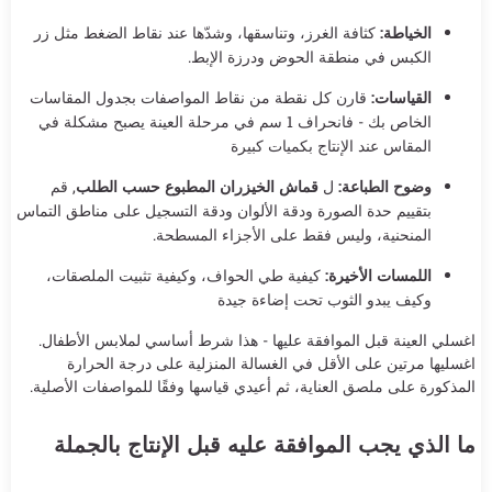
الخياطة:
كثافة الغرز، وتناسقها، وشدّها عند نقاط الضغط مثل زر
الكبس في منطقة الحوض ودرزة الإبط.
القياسات:
قارن كل نقطة من نقاط المواصفات بجدول المقاسات
الخاص بك - فانحراف 1 سم في مرحلة العينة يصبح مشكلة في
المقاس عند الإنتاج بكميات كبيرة
وضوح الطباعة:
ل
قماش الخيزران المطبوع حسب الطلب
, قم
بتقييم حدة الصورة ودقة الألوان ودقة التسجيل على مناطق التماس
المنحنية، وليس فقط على الأجزاء المسطحة.
اللمسات الأخيرة:
كيفية طي الحواف، وكيفية تثبيت الملصقات،
وكيف يبدو الثوب تحت إضاءة جيدة
اغسلي العينة قبل الموافقة عليها - هذا شرط أساسي لملابس الأطفال.
اغسليها مرتين على الأقل في الغسالة المنزلية على درجة الحرارة
المذكورة على ملصق العناية، ثم أعيدي قياسها وفقًا للمواصفات الأصلية.
ما الذي يجب الموافقة عليه قبل الإنتاج بالجملة