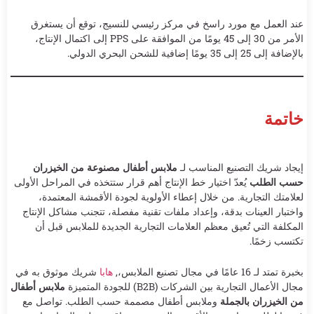
عند العمل مع مورد راسخ في مركز رئيسي للنسيج، توقع أن يستغرق
الأمر من 30 إلى 45 يومًا من الموافقة على PPS إلى اكتمال الإنتاج،
بالإضافة إلى 25 إلى 35 يومًا إضافية للشحن البحري الدولي.
خاتمة
إيجاد شريك التصنيع المناسب لـ
ملابس أطفال مصنوعة من الخيزران
حسب الطلب
يُعدّ اختيار خط الإنتاج أهم قرار ستتخذه في المراحل الأولى
لعلامتك التجارية. من خلال إعطاء الأولوية لجودة الأقمشة المعتمدة،
واختبار العينات بدقة، وإعداد ملفات تقنية مفصلة، تتجنب مشاكل الإنتاج
المكلفة التي تُعيق معظم العلامات التجارية الجديدة للملابس قبل أن
تكتسب زخمًا.
بخبرة تمتد لـ 16 عامًا في مجال تصنيع الملابس،,
هابا
شريك موثوق به في
مجال الأعمال التجارية بين الشركات (B2B) للجودة المتميزة
ملابس أطفال
من الخيزران بالجملة
وملابس أطفال مصممة حسب الطلب. تواصل مع