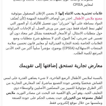
لمعايير CPSIA
علامات تحذيرية يجب الانتباه إليها:
لا يضمن الإعلان المصقول موثوقية
مصنع ملابس الأطفال
. احذر من أوصاف الأقمشة المبهمة (كأن تُصنّف
المواد ببساطة على أنها "خيزران" دون تفصيل للألياف)، أو الصور التي
تُظهر نمط الحياة فقط دون صور من ورش العمل، أو الإجابات المراوغة
حول متطلبات الامتثال، أو الأسعار المنخفضة بشكل غير معتاد دون أي
تفسير. في تجربتي، يُعدّ المورّد الذي لا يستطيع شرح متطلبات وضع
العلامات الخاصة بلجنة التجارة الفيدرالية أو معايير قانون تحسين سلامة
المنتجات الاستهلاكية (CPSIA) بوضوح، مؤشراً سلبياً أكبر من الحد الأدنى
المرتفع لكمية الطلب.
معارض تجارية تستحق إضافتها إلى تقويمك
بالنسبة لملابس الأطفال الرضع الفاخرة، لا شيء يضاهي القدرة على لمس
القماش شخصيًا وفحص جودة التصنيع مباشرةً. تُعد المعارض التجارية من
أكثر الطرق موثوقيةً للتمييز بين المصنّعين الأصليين والوسطاء ذوي
التغليف الجيد، وهو أمر بالغ الأهمية عند البحث عن مصادر التوريد.
ملابس
أطفال مصنوعة من الخيزران
, حيث يصعب الحكم على جودة الصنعة
وملمسها من خلال موقع إلكتروني فقط.