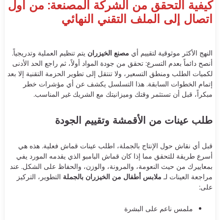
كيفية التحقق من الشركة المصنعة: من أول
اتصال إلى الملف التقني النهائي
النهج الأكثر موثوقية لتقييم أي
مصنع الخيزران
يتم تنظيم العملية وتدريجياً.
أنصح دائماً بعدم التسرع: تحقق من جودة المواد أولاً، ثم راجع الحد الأدنى
لكميات الطلب ومنطق التسعير، ولا تنتقل إلى تطوير الحزمة التقنية إلا بعد
إتمام الخطوات السابقة. هذا التسلسل يكشف عن أي مؤشرات خطر
مبكراً، قبل أن تستثمر وقتك وميزانيتك مع الشريك غير المناسب.
طلب عينات من الأقمشة وتقييم الجودة
قبل أي نقاش حول الإنتاج بالجملة، اطلب عينات قماش فعلية. هذه هي
أسرع طريقة للتحقق مما إذا كان قماش البامبو الذي يقدمه المورد يفي
بمعاييرك من حيث النعومة، والمرونة، والوزن، والحفاظ على الشكل. عند
مراجعة العينات لـ
ملابس أطفال من الخيزران بالجملة
التطوير، التركيز
على:
ملمس ناعم على البشرة