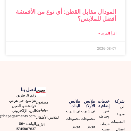
المودال مقابل القطن: أي نوع من الأقمشة
أفضل للملابس؟
اقرأ المزيد »
2026-08-07
اتصل بنا
رقم 9، طريق
هواشنغ، حي هوادو،
شركة
خدمات
ملابس
ملابس
مصنعون
إضافية
الأولاد
البنات
قوانغتشو، الصين
عن
موثوقون
البريد الإلكتروني:
قص
تي شيرت
تي شيرت
مدونة
2@hapagarments.com
وخياطة
لملابس الأطفال
مجموعات
مجموعات
التعليمات
الهاتف: +86
خدمات
الأنيقة
هوديز
هوديز
15815807837
اتصال
تصنيع