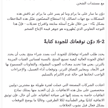
مع مستندات الشحن.
دوّن ما سار على ما يرام وما لم يسر على ما يرام. ثم ناقش هذه
المشكلات مع جهات اتصالك. إذا استطاع المصنّعون تقبّل هذه الملاحظات
بشكل بنّاء - من خلال طرح أسئلة متابعة واقتراح تعديلات - فإنّ هذا
التوجه التعاوني الذي يُظهرونه هو جوهر قيمة الإنتاج الضخم.
6-2: دوّن توقعاتك للجودة كتابةً
يحدد طلب الشراء توقعاتك للجودة. أنت بصدد شراء منتج. يجب أن يحدد
اتفاق الجودة العالية كيفية تصنيع المنتج. بالنسبة لفساتين الفتيات المزينة
بالترتر، يعني هذا تحديد معدلات العيوب المقبولة، والتفاوتات المسموح بها
في الأبعاد، ومعايير التصاق الترتر، وتوقعات أداء الغسيل، والإجراءات
الواجب اتخاذها في حالة عدم الالتزام بالتسليم.
اعتادت الشركات المصنعة التي عملت لفترة طويلة مع مشترين دوليين
متخصصين على مثل هذه الاتفاقيات. بل إن العديد منها يمتلك نماذج
اتفاقيات خاصة به يستند إليها في صياغة اتفاقياته. على أي حال، فإن توثيق
الاتفاقية كتابيًا يوفر الطمأنينة لكلا الطرفين، وغالبًا ما يوضح التوقعات
بشكل فعال قبل نشوب الخلافات.