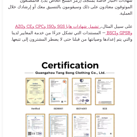
شهادات اختبار خاصة بمنتجك (رمز المنتج الخاص بك). فالمصنعون
الموثوقون معتادون على ذلك وسيقومون بالتنسيق معك أو إرشادك خلال
العملية.
على سبيل المثال،,
تشمل شهادات هابا SGS وISO وCPC وCE وAZO
وGPSR وBSCI
— المستندات التي تشكل جزءًا من خدمة المعايير لدينا
والتي يتم إعدادها وصيانتها من قبلنا حتى لا يضطر المشترون إلى تتبعها.