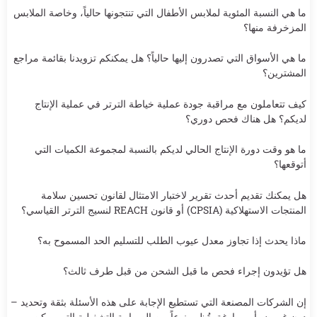
ما هي النسبة المئوية لملابس الأطفال التي تنتجونها حالياً، وخاصة الملابس
المزخرفة منها؟
ما هي الأسواق التي تصدرون إليها حالياً؟ هل يمكنكم تزويدنا بقائمة مراجع
المشترين؟
كيف تتعاملون مع مراقبة جودة عملية خياطة الترتر في عملية الإنتاج
لديكم؟ هل هناك فحص دوري؟
ما هو وقت دورة الإنتاج الحالي لديكم بالنسبة لمجموعة الكميات التي
أتوقعها؟
هل يمكنك تقديم أحدث تقرير لاختبار الامتثال لقانون تحسين سلامة
المنتجات الاستهلاكية (CPSIA) أو قانون REACH لنسيج الترتر القياسي؟
ماذا يحدث إذا تجاوز معدل عيوب الطلب للتسليم الحد المسموح به؟
هل تؤيدون إجراء فحص ما قبل الشحن من قبل طرف ثالث؟
إن الشركات المصنعة التي تستطيع الإجابة على هذه الأسئلة بثقة وتحديد –
دون غموض أو مراوغة- تُظهر نوعاً من الصرامة التشغيلية التي يمكن