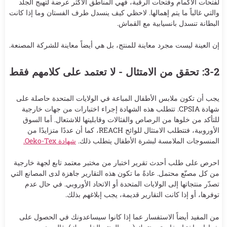
لفتحات الأكمام وفتحات الرقبة، فهي المناطق الأكثر عرضة لتهيج الجلد
والتي غالباً ما يتم إهمالها. لاحظي كيف ينسدل طرف الفستان وما إذا كانت
البطانة تنسدل بانسيابية مع القماش.
إن العينة ليست مجرد معاينة للمنتج، بل هي أيضاً معاينة للشركة المصنعة.
3-2: تحقق من الامتثال - لا تعتمد على كلامهم فقط
يجب أن تكون ملابس الأطفال المباعة في الولايات المتحدة حاصلة على
شهادة CPSIA. تتطلب هذه الشهادة إجراء اختبارات من جهات خارجية
للتأكد من خلوها من الرصاص والفثالات وقابليتها للاشتعال. أما السوق
الأوروبية، فتتطلب الامتثال للوائح REACH، كما أن عددًا متزايدًا من
المنسوجات الملامسة لبشرة الأطفال يتطلب ذلك.
شهادة Oeko-Tex.
احرص على طلب أحدث تقرير اختبار من مختبر معتمد تابع لجهة خارجية
من كل مصنّع محتمل. عادةً ما تكون هذه التقارير جاهزة لدى المصانع التي
تصدّر منتجاتها إلى الولايات المتحدة أو الاتحاد الأوروبي. في حال عدم
توفرها، أو إذا كانت التقارير قديمة، يجب إبلاغهم بذلك.
من المفيد أيضاً الاستفسار عما إذا كانوا سيساعدونك في الحصول على