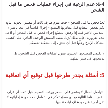
4-4: عدم الرغبة في إجراء عمليات فحص ما قبل
الشحن
يُعدّ فحص ما قبل الشحن - حيث يقوم طرف ثالث أو مفتش الجودة التابع
لكم بفحص البضائع قبل مغادرتها المصنع - إجراءً قياسياً في مجال شراء
الملابس الاحترافية. إذا رفض المصنّع إجراء فحص ما قبل الشحن أو ادّعى
عدم ضرورته، فإنه بذلك يُزيل نقطة التفتيش الوحيدة القادرة على كشف
مشاكل الإنتاج وحلّها قبل أن تتحوّل إلى مشكلة تخصكم.
لا يكتفي المصنعون الجيدون بقبول عمليات الفحص قبل الشحن، بل
يدمجونها في سير عملهم.
5: أسئلة يجدر طرحها قبل توقيع أي اتفاقية
التواصل الفعال لا يقتصر على السعر ووقت التسليم. قبل اتخاذ أي قرار،
ناقش النقاط التالية مع أي مصنّع تفكر في التعامل معه. جودة إجاباتهم لا
تقل أهمية عن جودة الإجابات نفسها.