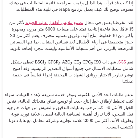
إذا كنت قد قرأت هذا الدليل وقمت بمراجعة قائمة المتطلبات في ذهنك،
فسوف نوضح لك كيف يعمل برنامج Hapa في تلبية هذه المتطلبات.
لقد انخرطنا بعمق في مجال
تصنيع ملابس أطفال عالية الجودة
لأكثر من
15 عامًا. لدينا قاعدة إنتاجية تمتد على مساحة 6000 متر مربع، ومجهزة
بأكثر من 10 خطوط إنتاج آلية، وفريق تصميم محترف يضم أكثر من 20
خبيرًا متخصصًا في أزياء الأطفال. تُعد فساتين الفتيات، بما فيها الفساتين
المرصعة بالترتر، من أهم منتجاتنا الأساسية وليست مجرد إضافة ثانوية.
نعم
SGS
, شهادات ISO وCPC وCE وAZO وGPSR وBSCI تغطي بشكل
شامل متطلبات الامتثال في جميع أسواق التصدير الرئيسية. وقد أصبح
توفير تقارير الاختبار ووثائق الشهادات المحدثة إجراءً قياسياً في خدمة
عملائنا.
ندعم طلبات الحد الأدنى للكمية، ونوفر خدمة سريعة لإعداد العينات، سواء
كنت تخطط لإطلاق خط إنتاج جديد أو توسيع نطاق منتجاتك الحالية، فنحن
الخيار الأمثل لك. كما نرحب بعمليات التدقيق والتفتيش من جهات خارجية
قبل الشحن، لأننا ندرك أهمية الشفافية العالية لضمان علاقة توريد قوية
وطويلة الأمد. أكثر من 2000 علامة تجارية وشركة تتعامل مع هابا. دعونا
نكتشف السبب.