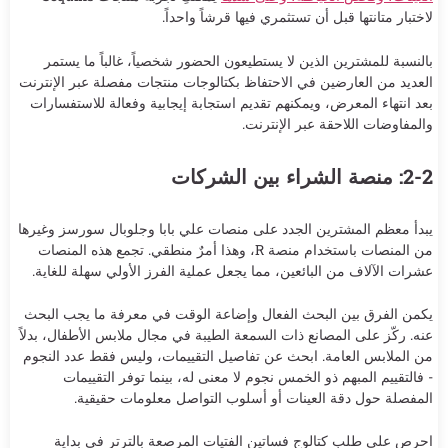
لاختبار متانتها قبل أن تستثمري فيها قرشاً واحداً.
بالنسبة للمشترين الذين لا يستطيعون الحضور شخصياً، غالباً ما يستمر
العديد من العارضين في الاحتفاظ بكتالوجات منتجات مفصلة عبر الإنترنت
بعد انتهاء المعرض، ويمكنهم تقديم استجابة إيجابية وفعالة للاستفسارات
والمفاوضات اللاحقة عبر الإنترنت.
2-2: منصة الشراء بين الشركات
يبدأ معظم المشترين الجدد على منصات علي بابا وجلوبال سورسز وغيرها
من المنصات باستخدام منصة R، وهذا أمرٌ منطقي. تجمع هذه المنصات
عشرات الآلاف من البائعين، مما يجعل عملية الفرز الأولي سهلة للغاية.
يكمن الفرق بين البحث الفعال وإضاعة الوقت في معرفة ما يجب البحث
عنه. ركّز على المصانع ذات السمعة الطيبة في مجال ملابس الأطفال، بدلاً
من الملابس العامة. ابحث عن تفاصيل التقييمات، وليس فقط عدد النجوم
- فالتقييم المبهم ذو الخمس نجوم لا معنى له، بينما توفر التقييمات
المفصلة حول دقة العينات أو أسلوب التواصل معلومات حقيقية.
احرص على طلب كتالوج فساتين الفتيات المرصعة بالترتر في بداية