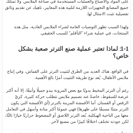
على المواد والأصباغ والعمليات المستخدمة في صناعة الملابس. ولا تمتلك
جميع المصانع التجهيزات اللازمة لتلبية هذه المعايير، ناهيك عن تقديم وثائق
تفصيلية تثبت الامتثال لها.
ولهذا السبب تظهر التوصيات العامة لشراء الملابس العادية، مثل هذه
المنتجات، في عملية شراء "التأقلم" للسبب الحقيقي.
1-1: لماذا تعتبر عملية صنع الترتر صعبة بشكل
خاص؟
في الواقع، هناك العديد من الطرق لتثبيت الترتر على القماش، وفي إنتاج
ملابس الأطفال، يُعد نوع طريقة التثبيت أمرًا بالغ الأهمية.
رغم أن الترتر المخيط يدويًا مع بعض المرونة يبدو جميلًا وأنيقًا، إلا أنه أكثر
عرضة للسقوط، خاصةً عند تصميم ملابس تتطلب حركة كثيرة، كزيّ
الرقص أو الفستان. أما الأقمشة المزينة بالترتر (أي الأقمشة التي يكون
الترتر مثبتًا مسبقًا على ظهرها) فهي عمومًا أكثر متانة وأسهل في التعامل
معها من الناحية الهيكلية. يُعد الترتر اللاصق أو المضغوط حراريًا خيارًا ثالثًا،
لكن جودته تختلف اختلافًا كبيرًا من مصنع لآخر.