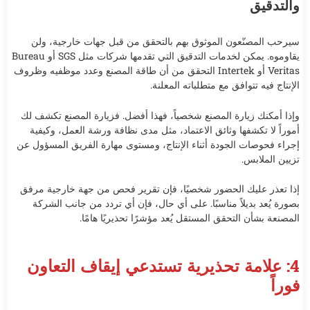
والتدقيق
سيرحب المصنّعون الموثوق بهم بالتحقق من قبل جهات خارجية، ولن
يقاوموه. يمكن لخدمات التدقيق التي تقدمها شركات مثل SGS أو Bureau
Veritas أو Intertek التحقق من أن طاقة المصنع وعدد موظفيه وظروف
الإنتاج فيه تتوافق مع متطلباته المعلنة.
وإذا أمكنك زيارة المصنع شخصياً، فهذا أفضل. فزيارة المصنع تكشف لك
أموراً لا تكشفها وثائق الاعتماد، مثل مدى نظافة ورشة العمل، وكيفية
إجراء فحوصات الجودة أثناء الإنتاج، ومستوى مهارة الفريق المسؤول عن
تزيين الملابس.
إذا تعذر عليك الحضور شخصيًا، فإن تقرير فحص من جهة خارجية مرفق
بصورة يُعد بديلاً مناسبًا. على أي حال، فإن أي تردد من جانب الشركة
المصنعة بشأن التحقق المستقل يُعد مؤشرًا تحذيريًا هامًا.
4: علامة تحذيرية تستدعي إيقاف التعاون
فوراً