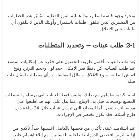
بمجرد وجود قائمة انتظار، تبدأ عملية الفرز الفعلية. ستُميّز هذه الخطوات
بين المشترين الذين يتلقون طلبات باستمرار وأولئك الذين لا يتلقون أي
طلبات على الإطلاق.
3-1: طلب عينات — وتحديد المتطلبات
يُعد طلب العينات أفضل طريقة للحصول على فكرة عن إمكانيات المصنع.
عند طلب العينات، كن دقيقًا قدر الإمكان: حدد لون وحجم الترتر، ونوع
قماش البطانة، ونوع الإغلاق، ونطاق المقاسات، وأي متطلبات امتثال ذات
صلة.
انتبه لكيفية تعاملهم مع طلبك، وليس فقط للعينات التي يرسلونها. سيطلب
المصنع توضيحات قبل بدء الإنتاج، مما يدل على أنهم قد اطلعوا على
مواصفاتك بالفعل. أما المصانع التي ترسل عينات خلال 24 ساعة دون
طرح أسئلة، فقد تكون تختصر في الإجراءات.
عند استلامك عينة، تأكدي من فحصها بالكامل. اغسليها جيداً. تأكدي من
إزالة الترتر. افحصي الدرزات الداخلية للفساتين، مع إيلاء اهتمام خاص