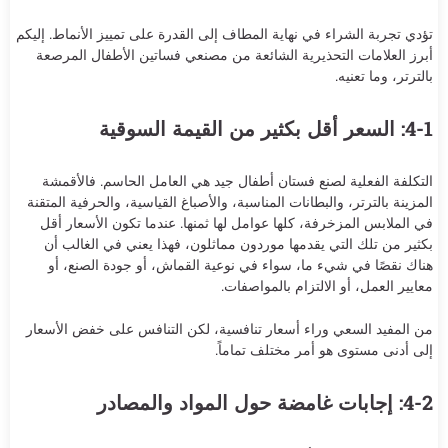
تؤدي تجربة الشراء في نهاية المطاف إلى القدرة على تمييز الأنماط. إليكم
أبرز العلامات التحذيرية الشائعة من مصنعي فساتين الأطفال المرصعة
بالترتر، وما تعنيه.
4-1: السعر أقل بكثير من القيمة السوقية
التكلفة الفعلية لصنع فستان أطفال جيد هي العامل الحاسم. فالأقمشة
المزينة بالترتر، والبطانات المناسبة، والأصباغ القياسية، والحرفية المتقنة
في الملابس المزخرفة، كلها عوامل لها ثمنها. عندما تكون الأسعار أقل
بكثير من تلك التي يقدمها موردون مماثلون، فهذا يعني في الغالب أن
هناك نقصًا في شيء ما، سواء في نوعية القماش، أو جودة الصنع، أو
معايير العمل، أو الالتزام بالمواصفات.
من المفيد السعي وراء أسعار تنافسية، لكن التنافس على خفض الأسعار
إلى أدنى مستوى هو أمر مختلف تماماً.
4-2: إجابات غامضة حول المواد والمصادر