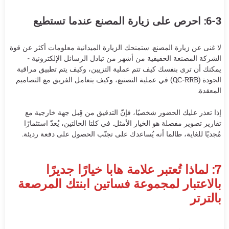
6-3: احرص على زيارة المصنع عندما تستطيع
لا غنى عن زيارة المصنع. ستمنحك الزيارة الميدانية معلومات أكثر عن قوة
الشركة المصنعة الحقيقية من أشهر من تبادل الرسائل الإلكترونية -
يمكنك أن ترى بنفسك كيف تتم عملية التزيين، وكيف يتم تطبيق مراقبة
الجودة (QC-RRB) في عملية التصنيع، وكيف يتعامل الفريق مع التصاميم
المعقدة.
إذا تعذر عليك الحضور شخصيًا، فإنّ التدقيق من قِبل جهة خارجية مع
تقارير تصوير مفصلة هو الخيار الأمثل. في كلتا الحالتين، يُعدّ استثمارًا
مُجديًا للغاية، طالما أنه يُساعدك على تجنّب الحصول على دفعة رديئة.
7: لماذا تُعتبر علامة هابا خيارًا جديرًا
بالاعتبار لمجموعة فساتين ابنتك المرصعة
بالترتر