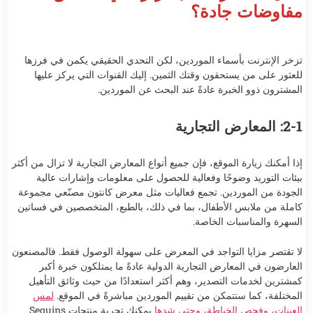
مفاوضات جادة؟
تزخر الإنترنت بأسماء الموردين، لكن التحدي الحقيقي يكمن في فرزها
للعثور على من يستحقون وقتك الثمين. إليك القنوات التي يركز عليها
المشترون ذوو الخبرة عادةً عند البحث عن الموردين.
2-1: المعارض التجارية
إذا أمكنك زيارة الموقع، فإن جميع أنواع المعارض التجارية لا تزال من أكثر
بيئات التوريد وضوحًا وفعالية للحصول على معلومات وإشارات عالية
الجودة من الموردين. تجمع فعاليات مثل معرض كانتون مصنّعي مجموعة
كاملة من ملابس الأطفال، بما في ذلك، بالطبع، المتخصصين في فساتين
السهرة والمناسبات الخاصة.
لا تقتصر مزايا التواجد في المعرض على سهولة الوصول فقط. فالمصنعون
العارضون في المعارض التجارية الدولية عادةً ما يمتلكون خبرة أكبر
كمشترين لخدمات التصدير، وهم أكثر استعدادًا من حيث وثائق التأهيل
المختلفة، كما ستتمكن من تقييم الموردين مباشرةً في الموقع.
لمس
العينات، وفحص الخياطة، وحتى شدها
يمكنكِ تجربة منتجات Sequins