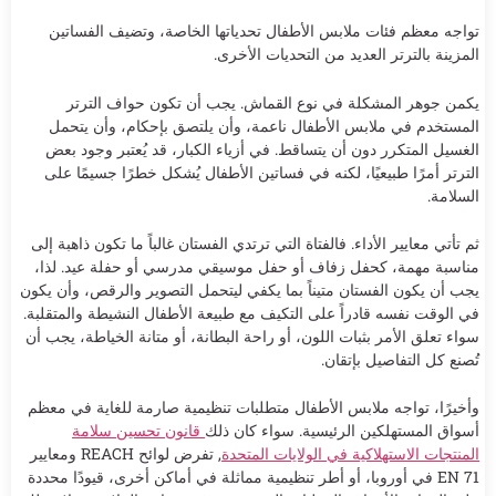
تواجه معظم فئات ملابس الأطفال تحدياتها الخاصة، وتضيف الفساتين
المزينة بالترتر العديد من التحديات الأخرى.
يكمن جوهر المشكلة في نوع القماش. يجب أن تكون حواف الترتر
المستخدم في ملابس الأطفال ناعمة، وأن يلتصق بإحكام، وأن يتحمل
الغسيل المتكرر دون أن يتساقط. في أزياء الكبار، قد يُعتبر وجود بعض
الترتر أمرًا طبيعيًا، لكنه في فساتين الأطفال يُشكل خطرًا جسيمًا على
السلامة.
ثم تأتي معايير الأداء. فالفتاة التي ترتدي الفستان غالباً ما تكون ذاهبة إلى
مناسبة مهمة، كحفل زفاف أو حفل موسيقي مدرسي أو حفلة عيد. لذا،
يجب أن يكون الفستان متيناً بما يكفي ليتحمل التصوير والرقص، وأن يكون
في الوقت نفسه قادراً على التكيف مع طبيعة الأطفال النشيطة والمتقلبة.
سواء تعلق الأمر بثبات اللون، أو راحة البطانة، أو متانة الخياطة، يجب أن
تُصنع كل التفاصيل بإتقان.
وأخيرًا، تواجه ملابس الأطفال متطلبات تنظيمية صارمة للغاية في معظم
أسواق المستهلكين الرئيسية. سواء كان ذلك
قانون تحسين سلامة
المنتجات الاستهلاكية في الولايات المتحدة
, تفرض لوائح REACH ومعايير
EN 71 في أوروبا، أو أطر تنظيمية مماثلة في أماكن أخرى، قيودًا محددة