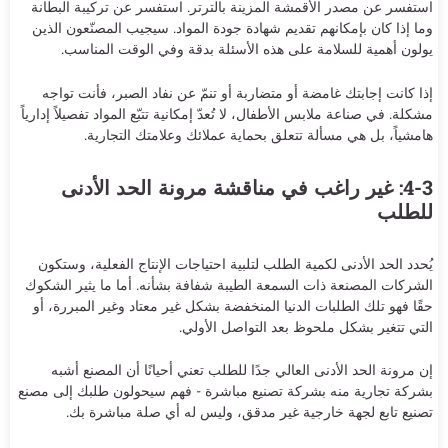
استفسر عن مصدر الأقمشة المزينة بالترتر. استفسر عن تركيبة البطانة
وما إذا كان بإمكانهم تقديم شهادة جودة المواد. سيجيب المصنّعون الذين
يولون أهمية للسلامة على هذه الأسئلة بدقة وفي الوقت المناسب.
إذا كانت إجابتك غامضة أو متضاربة أو تنمّ عن نفاد الصبر، فأنت تواجه
مشكلة. في صناعة ملابس الأطفال، لا تُعدّ إمكانية تتبّع المواد تفصيلاً إدارياً
هامشياً، بل هي مسألة تتعلق بحماية عملائك وعلامتك التجارية.
4-3: غير راغب في مناقشة مرونة الحد الأدنى
للطلب
يُحدد الحد الأدنى لكمية الطلب لتلبية احتياجات الإنتاج الفعلية، وستكون
الشركات المصنعة ذات السمعة الطيبة شفافة بشأنه. أما ما يثير الشكوك
حقًا فهو تلك الطلبات الدنيا المنخفضة بشكل غير معتاد وغير المبررة، أو
التي تتغير بشكل ملحوظ بعد التواصل الأولي.
إن مرونة الحد الأدنى العالي جدًا للطلب تعني أحيانًا أن المصنع أشبه
بشركة تجارية منه بشركة تصنيع مباشرة - فهم سيحولون طلبك إلى مصنع
تصنيع تابع لجهة خارجية غير مدقق، وليس له أي صلة مباشرة بك.