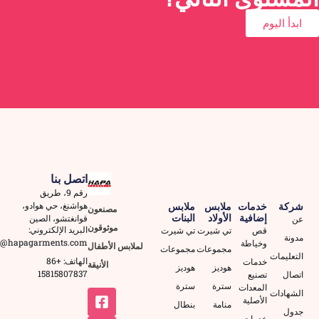
ابدأ اليوم
اتصل بنا
رقم 9، طريق
هواشنغ، حي هوادو،
شركة
خدمات
ملابس
ملابس
مصنعون
إضافية
الأولاد
البنات
قوانغتشو، الصين
عن
موثوقون
البريد الإلكتروني:
قص
تي شيرت
تي شيرت
مدونة
2@hapagarments.com
وخياطة
لملابس الأطفال
مجموعات
مجموعات
التعليمات
الهاتف: +86
خدمات
الأنيقة
هوديز
هوديز
15815807837
اتصال
تصنيع
سترة
سترة
المعدات
الشهادات
الأصلية
منامة
بنطال
جدول
خدمات