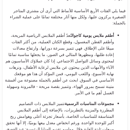
فيما يلي الفئات الأربع الأساسية للأنماط التي أرى أن مشتري المتاجر
الصغيرة يركزون عليها، ولكل منها آثار مختلفة تمامًا على عملية الشراء
بالجملة:
أطقم ملابس يومية كاجوال
تُعدّ أطقم الملابس الرياضية المريحة،
وأطقم القطن المغسول، وقطع الكتان العملية، من أكثر الفئات
مبيعًا على الإطلاق. فهي تتميز بسرعة دورانها، وارتفاع معدلات
إعادة طلبها، ومظهرها المثالي في الصور، ما يجعلها مناسبة تمامًا
لمحتوى وسائل التواصل الاجتماعي. إذا كان عملاؤك الأساسيون هم
الآباء والأمهات الذين يبحثون عن ملابس لرعاية الأطفال، ونزهات
نهاية الأسبوع، واللعب اليومي، فمن المؤكد أن هذا هو موقعك
الأساسي في السوق. ابحث عن أطقم بالجملة مصنوعة من أقمشة
متينة تسمح بمرور الهواء، وتتميز بقصة مريحة - فالمرونة وسهولة
الغسل أهم ما في الأمر.
مجموعات المناسبات الرسمية
تتميز الملابس ذات التصاميم
المطرزة والمزينة بالتطريزات، بالإضافة إلى أطقم الملابس
المتناسقة للمناسبات الخاصة، بأسعار تجزئة أعلى وهوامش ربح
أكبر للوحدة الواحدة. ورغم انخفاض معدل بيعها يوميًا، إلا أنها تحقق
مبيعات ثابتة للغاية خلال مواسم تقديم الهدايا الرئيسية: عيد الفصح،