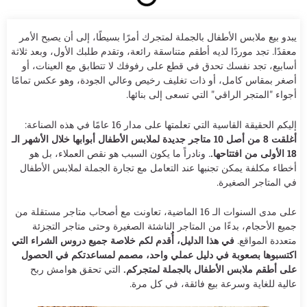
يبدو بيع ملابس الأطفال بالجملة لمتجرك أمرًا بسيطًا، إلى أن يصبح الأمر
معقدًا. تجد موردًا لديه أطقم متناسقة رائعة، وتقدم طلبك الأول، وبعد ثلاثة
أسابيع، تجد نفسك تحدق في قطع على رفوفك لا تتطابق مع العينات، أو
أصغر بمقاس كامل، أو ذات تغليف رخيص وعالي الجودة، وهو عكس تمامًا
أجواء "المتجر الراقي" التي تسعى إلى بنائها.
إليكم الحقيقة القاسية التي تعلمتها على مدار 16 عامًا في هذه الصناعة:
أغلقت 8 من أصل 10 متاجر جديدة لملابس الأطفال أبوابها خلال الأشهر الـ
18 الأولى من افتتاحها.
. ونادراً ما يكون السبب هو نقص العملاء، بل هو
أخطاء مكلفة يمكن تجنبها عند التعامل مع تجارة الجملة لملابس الأطفال
في المتاجر الصغيرة.
على مدى السنوات الـ 16 الماضية، تعاونت مع أصحاب متاجر مستقلة من
جميع الأحجام، بدءًا من المتاجر الناشئة الصغيرة وحتى متاجر التجزئة
متعددة المواقع.
في هذا الدليل، أُقدم لكم خلاصة جميع دروس الشراء التي
اكتسبوها بصعوبة في دليل عملي واحد، مصمم لمساعدتكم في الحصول
على أطقم ملابس الأطفال بالجملة لمتجركم.
التي تحقق هوامش ربح
عالية للغاية وسرعة بيع فائقة، في كل مرة.