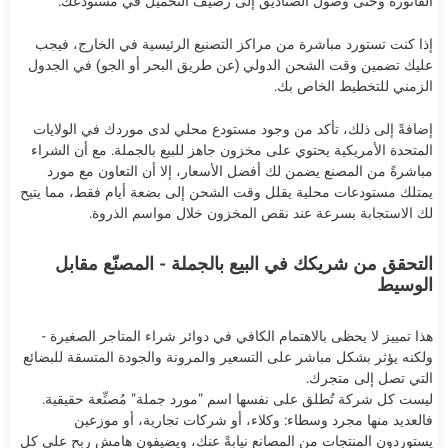
الفاتورة وحتى وصول الصناديق إلى رصيف التحميل في مستودعك.
إذا كنت تستورد مباشرة من مراكز التصنيع الرئيسية في الخارج، فيجب
عليك تضمين وقت الشحن الدولي (عن طريق البحر أو الجو) في الجدول
الزمني للتخطيط الخاص بك.
إضافةً إلى ذلك، تأكد من وجود مستودع محلي لدى موردك في الولايات
المتحدة الأمريكية يحتوي على مخزون جاهز للبيع بالجملة. مع أن الشراء
مباشرةً من المصنع يضمن لك أفضل الأسعار، إلا أن التعاون مع مورد
يمتلك مستودعات محلية يقلل وقت الشحن إلى بضعة أيام فقط، مما يتيح
لك الاستجابة بسرعة عند نقص المخزون خلال مواسم الذروة.
التحقق من شريكك في البيع بالجملة - المصنّع مقابل
الوسيط
هذا تمييز لا يحظى بالاهتمام الكافي في دوائر شراء المتاجر الصغيرة -
ولكنه يؤثر بشكل مباشر على التسعير والمرونة والجودة المتسقة للبضائع
التي تصل إلى متجرك.
ليست كل شركة تُطلق على نفسها اسم "مورد جملة" مُصنِّعة حقيقية.
فالعديد منها مجرد وسطاء: وكلاء، أو شركات تجارية، أو موزعين
يستوردون المنتجات من المصانع نيابةً عنك، ويضيفون هامش ربح على كل