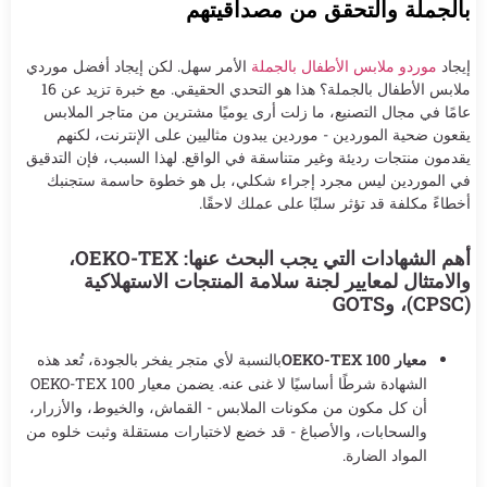
بالجملة والتحقق من مصداقيتهم
إيجاد
موردو ملابس الأطفال بالجملة
الأمر سهل. لكن إيجاد أفضل موردي
ملابس الأطفال بالجملة؟ هذا هو التحدي الحقيقي. مع خبرة تزيد عن 16
عامًا في مجال التصنيع، ما زلت أرى يوميًا مشترين من متاجر الملابس
يقعون ضحية الموردين - موردين يبدون مثاليين على الإنترنت، لكنهم
يقدمون منتجات رديئة وغير متناسقة في الواقع. لهذا السبب، فإن التدقيق
في الموردين ليس مجرد إجراء شكلي، بل هو خطوة حاسمة ستجنبك
أخطاءً مكلفة قد تؤثر سلبًا على عملك لاحقًا.
أهم الشهادات التي يجب البحث عنها: OEKO-TEX،
والامتثال لمعايير لجنة سلامة المنتجات الاستهلاكية
(CPSC)، وGOTS
معيار OEKO-TEX 100
بالنسبة لأي متجر يفخر بالجودة، تُعد هذه
الشهادة شرطًا أساسيًا لا غنى عنه. يضمن معيار OEKO-TEX 100
أن كل مكون من مكونات الملابس - القماش، والخيوط، والأزرار،
والسحابات، والأصباغ - قد خضع لاختبارات مستقلة وثبت خلوه من
المواد الضارة.