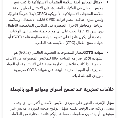
الامتثال لمعايير لجنة سلامة المنتجات الاستهلاكية
إذا كنت تبيع
ملابس أطفال في الولايات المتحدة، فإن الامتثال لمعايير لجنة
سلامة المنتجات الاستهلاكية الأمريكية (CPSC) يُعدّ شرطًا قانونيًا،
وليس ميزة إضافية. تنظم قواعد CPSC قابلية الاشتعال، وسلامة
الرباط، ومخاطر الأجزاء الصغيرة في الملابس المخصصة للأطفال
دون سن 12 عامًا. يجب على أي مورد جملة يشحن إلى الولايات
المتحدة أن يكون قادرًا على تقديم شهادة مطابقة عامة (GCC) أو
شهادة منتج أطفال (CPC) لملابسه عند الطلب.
شهادة GOTS
معيار المنسوجات العضوية العالمي (GOTS) هو
الشهادة الأكثر صرامة المتاحة حاليًا للملابس المصنوعة من الألياف
العضوية. إذا كانت علامتك التجارية مبنية على الاستدامة، أو المواد
الطبيعية، أو القيم الصديقة للبيئة، فإن شهادة GOTS ضرورية
لموردي الجملة لديك.
علامات تحذيرية عند تصفح أسواق ومواقع البيع بالجملة
سهّل الإنترنت العثور على موردي ملابس الأطفال أكثر من أي وقت
مضى، ولكنه في الوقت نفسه سهّل الوقوع ضحية لموردي ملابس غير
موثوقين أو يقدمون معلومات مضللة. إليكم قائمة مختارة من العلامات