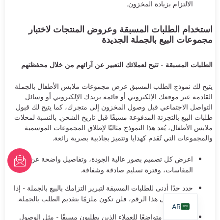
الالتزام بزيادة المخزون.
استخدام الطلبات المسبقة وعروض المنتجات لاختبار
مجموعات البيع بالجملة الجديدة
الطلبات المسبقة - تتيح لعملائك التعبير عن آرائهم من خلال محفظتهم
يتيح لك نموذج الطلب المسبق عرض مجموعات ملابس الأطفال بالجملة
القادمة عبر موقعك الإلكتروني أو قائمة بريدك الإلكتروني أو وسائل
التواصل الاجتماعي قبل وصول المخزون إلى متجرك، كما يتيح لك قبول
طلبات البيع بالتجزئة المدفوعة مسبقًا قبل تاريخ الشحن. بالنسبة لمحلات
ملابس الأطفال، يُعد هذا النموذج مثاليًا لإطلاق المجموعات الموسمية
والمجموعات التي تُقدم كهدايا وتتميز بجاذبية بصرية رائعة.
FR
اعرض كل تصميم بصور عالية الجودة، وتفاصيل واضحة عن
المقاسات، وفترة تسليم صادقة وشفافة.
PT
حدد حدًا أدنى للطلبات المسبقة لتبرير التزامك بالبيع بالجملة - إذا
EN
لم تصل إلى هذا الرقم، فلن تكون ملزمًا بتقديم الطلب بالجملة.
AR
قدّم حافزًا متواضعًا للعملاء الذين يطلبون مسبقًا - مثل الوصول