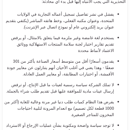
التحذيرية التي يجب الانتباه إليها قبل بدء أي محادثة:
يفشل في نشر تفاصيل تسجيل أعماله التجارية في الولايات
المتحدة، وعنوان مكتبه الفعلي، وخط هاتفه المباشر (يكتفي بتقديم
عنوان بريد إلكتروني عام أو نموذج اتصال عبر الإنترنت).
يستخدم لغة غامضة وغير ملزمة فيما يتعلق بالامتثال، أو يرفض
تقديم تقارير اختبار لجنة سلامة المنتجات الاستهلاكية ووثائق
الاعتماد لأنماط محددة
يقدمون أسعارًا أقل من متوسط أسعار الصناعة بأكثر من 301
ضعفًا - وهذا يعني في أغلب الأحيان أنهم يتنازلون عن معايير جودة
الأقمشة، أو اختبارات المطابقة، أو معايير العمل العادلة.
لا تملك الشركة سياسة رسمية لعينات ما قبل الإنتاج، أو ترفض
إرسال عينات مادية للموافقة عليها قبل تقديم طلب شراء بالجملة.
يفرض هذا النظام كميات طلب دنيا غير مرنة وعالية للغاية (أكثر من
1000 قطعة لكل تصميم) مع انعدام المرونة لتلبية احتياجات
المخزون للمتاجر الصغيرة.
لا توجد سياسة واضحة ومكتوبة بشأن عمليات الإرجاع أو الاسترداد