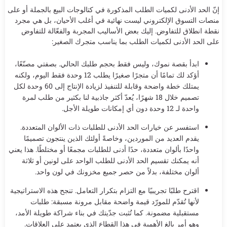
إنّ الحد الأدنى لكميات الطلب المذكورة في كتالوجات البيع بالجملة أو على
منصات التسوق الإلكتروني ليست نهائية في أغلب الأحيان، بل هي مجرد
نقطة انطلاق للتفاوض. إليك بعض الأساليب المجربة والفعّالة للتفاوض
على الحد الأدنى لكميات الطلب بما يناسب متجرك الصغير:
ابدأ بقصة نموك، وليس فقط بحجم طلبك الحالي. بصفتي مصنّعًا،
أؤكد لك تمامًا أن متجرًا صغيرًا يطلب 12 وحدة فقط اليوم، ولكنه
يمتلك خطة واضحة وقابلة للتنفيذ لزيادة الإنتاج إلى 60 وحدة لكل
تصميم خلال 18 شهرًا، يُعدّ أكثر جاذبية لنا بكثير من طلب لمرة
واحدة لـ 12 وحدة دون أي إمكانات طويلة الأجل.
استفسر عن خيارات الحد الأدنى للطلبات ذات الألوان المتعددة.
يقدم العديد من الموردين، وخاصةً أولئك الذين ينتجون تصميمًا
واحدًا بألوان متعددة، حدًا أدنى للطلبات مجمعًا أو مختلطًا. هذا يعني
أنه يمكنك تقسيم الحد الأدنى للطلب الواحد على لونين أو ثلاثة
ألوان مختلفة، بدلاً من حصر جميع مخزونك في لون واحد.
اقترح طلبًا تجريبيًا مع التزام بتكرار التعامل. تنجح هذه الاستراتيجية
لأنها تُقدّم للمورّد قيمة واضحة مقابل مرونة مسبقة: طلبات
مستقبلية مضمونة. كما تُثبت جدّيتك في بناء شراكة طويلة الأمد،
وهو أمر بالغ الأهمية في هذا القطاع الذي يعتمد على العلاقات.