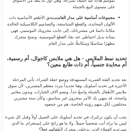
بموسم هدايا عيد الميلاد بسرعة، وهي أول ما ينفد من الأسواق
على مستوى البيع بالجملة.
مجموعات أساسية على مدار العام
تستحق الأطقم الأساسية ذات
الألوان المحايدة، والقطع المتناسقة، والتصاميم الكلاسيكية الخالدة
مكانةً دائمةً في مشترياتك، إلى جانب مخزونك الموسمي. فهي
بمثابة بديل احتياطي عند نفاد القطع الموسمية، وتمنح متجرك
مظهرًا متناسقًا ومتكاملًا على مدار العام.
تحديد نمط الملابس - هل هي ملابس كاجوال، أم رسمية،
أم محايدة جنسياً، أم ذات طابع معين؟
بعد تحديد الفئة العمرية المستهدفة ووضع خطة الشراء، تأتي المرحلة
الأخيرة في تحديد أسلوبك. وهنا تحديداً يتردد معظم المشترين، لأن سوق
ملابس الأطفال بالجملة واسعٌ جداً، ويضم آلاف الخيارات. وبدون معايير
واضحة، قد ينتهي بك الأمر بمخزون غير متناسق، وكأن ستة مشترين
مختلفين، لكل منهم رؤيته الخاصة، هم من جمعوه.
يجب أن يكون تركيزك في تحديد أسلوبك على العميل أولاً وقبل كل شيء.
ليس ما تراه أنت شخصياً جميلاً، ولا ما هو رائج على إنستغرام. ما الذي
سيرتديه العملاء الذين يدخلون متجرك لأطفالهم فعلاً؟