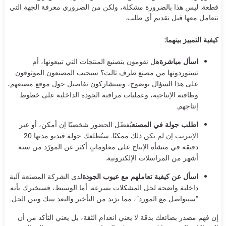
قطعة. ليس هذا بالضرورة مشكلة، ولكن من الضروري معرفة الجهة التي
تتعامل معها قبل تقديم أي طلب.
كيفية التمييز بينهما:
اسأل مباشرة
هل تقومون بتصنيع المنتجات التي تبيعونها، أم
تستوردونها من مصنع طرف ثالث؟ سيجيب المصنعون الموثوقون
على هذا السؤال بوضوح، وسيشاركون تفاصيل حول موقع مصنعهم،
وطاقته الإنتاجية، وعمليات مراقبة الجودة الداخلية على خطوط
إنتاجهم.
اطلب جولة في المصنع
يُفضّل الحضور شخصيًا إن أمكن، أو عبر
الإنترنت إن لم يكن ذلك ممكنًا. ستُطلعك جولة فيديو مدتها 20
دقيقة في منشأة الإنتاج على معلوماتٍ أكثر عن المورّد من ستة
أشهر من المراسلات الإلكترونية.
اسأل عن كيفية تعاملهم مع عيوب الجودة
لدى الشركة المصنعة آلية
داخلية واضحة لحل المشكلات بسرعة. أما الوسيط، فسيخبرك بأنه
"سيتواصل مع المورد"، مما يزيد من التأخير والبعد بينك وبين الحل.
إن فهم مصدر بضائعك بدقة لا يعني انعدام الثقة، بل يعني التأكد من أن