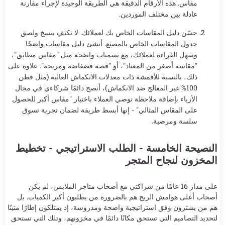
مقاس. هذه الأرقام الدقيقة هي الطريقة الوحيدة لإجراء مقارنة
عادلة بين مختلف الموردين.
حسّن دليل المقاسات الخاص بك لعملائك. لا تكتفِ بنسخ ولصق
جدول المقاسات الخاص بالمصنع. أنشئ دليل مقاسات واضحًا
وسهل القراءة لعملائك، مع تسميات واضحة مثل "مقاس مطابق"،
"مقاسه أصغر من المعتاد"، أو "قصة فضفاضة ومريحة". علاوة على
ذلك، بالنسبة للأقمشة ذات معدلات الانكماش العالية (مثل قطن
100% غير المعالج ضد الانكماش)، أنصح دائمًا شركاءي في مجال
الأزياء بإضافة ملاحظة توصي العملاء باختيار "مقاس أكبر للحصول
على المقاس المثالي" - إنها أبسط طريقة لضمان تجربة تسوق
سلسة ومرضية.
النصيحة الخامسة - الطلب الاستراتيجي - تخطيط
المخزون لنجاح المتجر
على مدار 16 عامًا من شراكتي مع أصحاب متاجر الملابس، لم يكن
أصحاب أعلى هوامش الربح هم بالضرورة من يطلبون أكبر الكميات. بل
هم من يشترون وفق استراتيجية واضحة ومدروسة، إذ يمتلكون إطارًا متينًا
لتحديد التصاميم التي تستحق مكانًا دائمًا في مخزونهم، وتلك التي تستحق