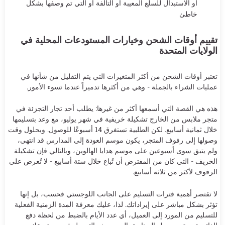
أو الاستبدال للسلع المعيبة أو التالفة أو التي تم وصفها بشكل
خاطئ
تقييم أوقات الشحن وخيارات المستودعات المحلية في
الولايات المتحدة
تعتبر أوقات الشحن من أكثر المتغيرات التي يتم التقليل من شأنها في
عمليات الشراء بالجملة - وهي من أكثرها تدميراً عندما تسوء الأمور.
هذه هي القصة التي أسمعها أكثر من غيرها: يطلب أحد تجار التجزئة في
متجر ملابس من الخارج تشكيلة خريفية في شهر يوليو، مع وعد بتسليمها
خلال ثمانية أسابيع. لكن الطلبية تستغرق 14 أسبوعًا للوصول. وبحلول وقت
وصولها إلى رفوف المتجر، يكون موسم العودة إلى المدارس قد انتهى،
ولم يتبق سوى أسبوعين على موسم هدايا الهالوين، وبالتالي فإن تشكيلة
الخريف - التي كان من المفترض أن تُباع خلال ستة أسابيع - لا تُعرض على
الرفوف لأكثر من ثلاثة أسابيع.
لا تقتصر أهمية فترات التسليم على الجانب اللوجستي فحسب، بل إنها
تؤثر بشكل مباشر على إيراداتك. لذا، عليك معرفة المدة الزمنية الفعلية
للتسليم من المورد إلى العميل، أي عدد الأيام بالضبط من لحظة دفع