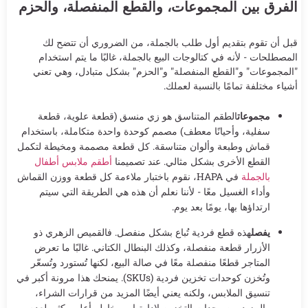
الفرق بين المجموعات، والقطع المنفصلة، والحزم
قبل أن تقوم بتقديم أول طلب بالجملة، من الضروري أن تتضح لك
المصطلحات - لأنه في كتالوجات البيع بالجملة، غالبًا ما يتم استخدام
"المجموعات" و"القطع المنفصلة" و"الحزم" بشكل متبادل، وهي تعني
أشياء مختلفة تمامًا بالنسبة لعملك.
مجموعات
الطقم المتناسق هو زي منسق (قطعة علوية، قطعة
سفلية، وأحيانًا معطف) مصمم كوحدة واحدة متكاملة، باستخدام
قماش وطبعة وألوان متناسقة. كل قطعة مصممة ومخيطة لتكمل
القطع الأخرى بشكل مثالي. عند تصميمنا
أطقم ملابس أطفال
بالجملة
في HAPA، نقوم باختبار ملاءمة كل قطعة ووزن القماش
وأداء الغسيل معًا - لأننا نعلم أن هذه هي الطريقة التي سيتم
ارتداؤها بها، يومًا بعد يوم.
يفصل
هذه قطع فردية تُباع بشكل منفصل. فالقميص الزهري ذو
الأزرار قطعة منفصلة، وكذلك البنطال الكتاني. غالبًا ما تعرض
المتاجر قطعًا منفصلة معًا في صالة البيع، لكنها تُستورد وتُسعّر
وتُخزن كوحدات تخزين فردية (SKUs). يمنحك هذا مرونة أكبر في
تنسيق الملابس، ولكنه يعني أيضًا المزيد من قرارات الشراء،
والمزيد من وحدات التخزين لإدارتها، ومخاطر أعلى بكثير لعدم