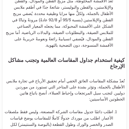
تُعدّ الأقمشة المخلوطة، مثل مزيج القطن والمودال، والقطن
والإيلاستين، والقطن والبوليستر، شائعةً جدًا في أطقم ملابس
الأطفال بالجملة، ولكلٍّ منها مزايا وظيفية محددة. يُضفي مزيج
القطن والإيلاستين (بنسبة 95/5 أو 92/8 عادةً) مرونةً وثباتًا في
الشكل على الأقمشة المحبوكة، مما يجعله المعيار الصناعي
للملابس الضيقة، والبنطلونات الضيقة، والبدلات الرياضية. أما مزيج
القطن والمودال، فيُضفي انسيابيةً رائعةً ونعومةً حريريةً على
الأقمشة المنسوجة، دون التضحية بالتهوية.
كيفية استخدام جداول المقاسات العالمية وتجنب مشاكل
الإرجاع
تُعدّ مشكلة المقاسات العائق الخفي أمام تحقيق الأرباح في تجارة ملابس
الأطفال بالجملة، وتؤثر بشدة على المتاجر التي تستورد من موردين
دوليين. لتجنب سيل المرتجعات وإحباط العملاء، أنصح باتباع هاتين
الخطوتين الأساسيتين:
اطلب دائمًا جدول مقاسات الشركة المصنعة، وليس فقط ملصقات
الأعمار. اطلب من موردك جدولًا كاملًا للمقاسات يوضح قياسات
الصدر والخصر والورك وطول القطعة (بالبوصة والسنتيمتر) لكل