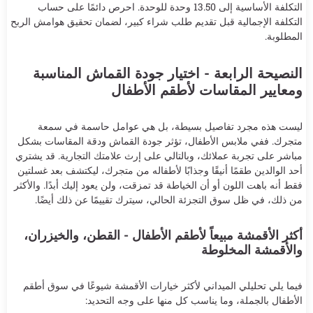
التكلفة الأساسية إلى 13.50 وحدة للوحدة. احرص دائمًا على حساب
التكلفة الإجمالية قبل تقديم طلب شراء كبير، لضمان تحقيق هوامش الربح
المطلوبة.
النصيحة الرابعة - اختيار جودة القماش المناسبة
ومعايير المقاسات لأطقم الأطفال
ليست هذه مجرد تفاصيل بسيطة، بل هي عوامل حاسمة في سمعة
متجرك. ففي ملابس الأطفال، تؤثر جودة القماش ودقة المقاسات بشكل
مباشر على تجربة عملائك، وبالتالي على إرث علامتك التجارية. قد يشتري
أحد الوالدين طقمًا أنيقًا وجذابًا لأطفاله من متجرك، ليكتشف بعد غسلتين
فقط أنه باهت اللون أو أن الخياطة قد تمزقت، ولن يعود إليك أبدًا. والأكثر
من ذلك، في ظل سوق التجزئة الحالي، سيترك تقييمًا عن ذلك أيضًا.
أكثر الأقمشة مبيعاً لأطقم الأطفال - القطن، والخيزران،
والأقمشة المخلوطة
فيما يلي تحليلي الميداني لأكثر خيارات الأقمشة شيوعًا في سوق أطقم
الأطفال بالجملة، وما يناسب كل منها على وجه التحديد: