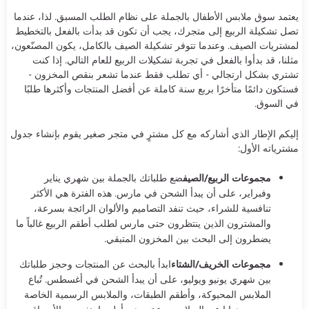
يعتمد سوق ملابس الأطفال بالجملة على نظام الطلب المسبق. لذا، عندما
تصل تشكيلة الربيع إلى متجرك، يجب أن تكون قد بدأت بالفعل بالتخطيط
لمشتريات الصيف. وعندما تتوفر تشكيلة الصيف بالكامل، يكون المصنّعون،
مثلنا، قد بدأوا بالفعل في تجربة تشكيلات الربيع للعام التالي. إذا كنت
تشتري بشكل ارتجالي - أي تطلب فقط عندما تشعر بنقص المخزون -
فستكون دائمًا متأخرًا بربع سنة كاملة عن أفضل المنتجات وأكثرها طلبًا
في السوق.
إليكم الإطار الذي أشاركه مع كل مشترٍ في متجر صغير يقوم بإنشاء جدول
مشترياته الأول:
مجموعات الربيع/الصيف
ضع طلباتك بالجملة بين شهري يناير
وفبراير، على أن يبدأ الشحن في مارس. هذه الفترة هي الأكثر
تنافسية للشراء، حيث تنفد التصاميم والألوان الرائجة بسرعة،
والمشترون الذين ينتظرون حتى مارس لطلب أطقم الربيع غالباً ما
يضطرون إلى البحث بين المخزون المتبقي.
مجموعات الخريف/الشتاء
ابدأ بالبحث عن المنتجات وحجز طلباتك
بين شهري يونيو ويوليو، على أن يبدأ الشحن في أغسطس. تُباع
الملابس المحبوكة، وأطقم الطبقات، والملابس الرسمية الخاصة