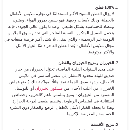
100% قطن
لا يزال القطن النسيج الأكثر استخدامًا في تجارة ملابس الأطفال
بالجملة، وذلك لأسباب وجيهة. فهو يسمح بمرور الهواء، ومتين،
ومضاد للحساسية بشكل طبيعي، وعندما يكون عالي الجودة، فإنه
يتحمل الغسيل المتكرر. بالنسبة للمتاجر التي تخدم سوق الملابس
اليومية غير الرسمية - والذي يمثل، بلا شك، أكبر فرصة مبيعات في
مجال ملابس الأطفال - يُعد القطن الفاخر دائمًا الخيار الأمثل
والأكثر موثوقية.
الخيزران ومزيج الخيزران والقطن
على مدى السنوات القليلة الماضية، تحوّل الخيزران من خيار
صديق للبيئة محدود الانتشار إلى عنصر أساسي في ملابس
الأطفال، وشهد سوق الجملة نموًا هائلًا لمواكبة ذلك. يُصنع قماش
الخيزران في أغلب الأحيان من
فسكوز الخيزران
أو الليوسيل
المصنوع من الخيزران - يتميز بملمس ناعم كالحرير، وخصائص
استثنائية في امتصاص الرطوبة، وتنظيم طبيعي لدرجة الحرارة.
وهذا ما يجعله الخيار الأمثل للأطفال الرضع والصغار ذوي البشرة
الحساسة والمعرضة للإكزيما.
مزيج الأقمشة