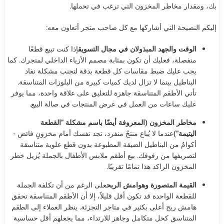
بك، ومقدار مخاطر المخزون التي ترغب في تحملها.
إليكم النصيحة التي أشاركها مع كل صاحب متجر أتعاون معه:
الوقت والجهد المبذولان في مجال التسويق
إذا كنت تبيع قطعًا
منفصلة، فعليك أن تكون بمثابة مصمم الأزياء الداخلي لمتجرك. كما
يجب عليك ضبط مقاسات كل قطعة بدقة لتجنب مشكلة نفاد
البناطيل بينما لا تزال لديك كميات كبيرة من البلوزات المتناسقة.
تأتي الأطقم المتناسقة جاهزة للتعليق على علاقة واحدة، مما يوفر
عليك ساعات من العمل في عرض المنتجات في صالة البيع.
مخاطر المخزون (المعروفة أيضًا باسم مشكلة "القطعة
اليتيمة")
عندما لا يُباع منتجٌ منفرد، تجد نفسك أمام مخزونٍ فائض -
أكوامٌ من البناطيل الضيقة المطبوعة بدون قطع علوية متناسقة
لتصريفها من رفوفك. بيع أطقم ملابس الأطفال بالجملة يُزيل خطر
المخزون الراكد هذا تمامًا تقريبًا.
القيمة المتصورة وهوامش الربح
على الرغم من أن تكلفة الجملة
للقطعة الواحدة قد تكون أقل قليلاً، إلا أن الأطقم المتناسقة تحقق
هامش ربح أعلى بكثير في متاجر التجزئة. ينظر العملاء إلى الطقم
المتناسق كحل متكامل وجاهز للارتداء، مما يجعلهم أقل حساسية