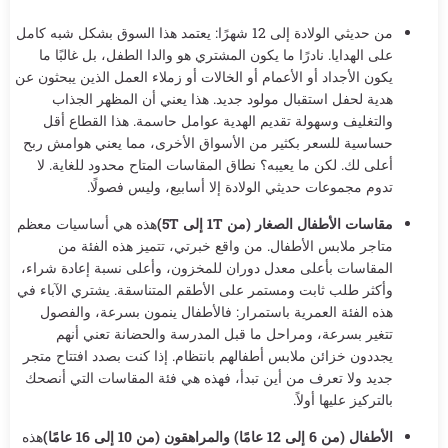
من حديثي الولادة إلى 12 شهرًا: يعتمد هذا السوق بشكل شبه كامل
على الهدايا. نادرًا ما يكون المشتري هو والدا الطفل، بل غالبًا ما
يكون الأجداد أو الأعمام أو الخالات أو زملاء العمل الذين يبحثون عن
هدية لحفل استقبال مولود جديد. هذا يعني أن المظهر الجذاب
والتغليف وسهولة تقديم الهدية عوامل حاسمة. هذا القطاع أقل
حساسية للسعر بكثير من الأسواق الأخرى، مما يعني هوامش ربح
أعلى لك. لكن ما يعيبه؟ نطاق المقاسات المتاح محدود للغاية. لا
تدوم مجموعات حديثي الولادة إلا أسابيع، وليس فصولًا.
مقاسات الأطفال الصغار (من 1T إلى 5T)
هذه هي أساسيات معظم
متاجر ملابس الأطفال. من واقع خبرتي، تتميز هذه الفئة من
المقاسات بأعلى معدل دوران للمخزون، وأعلى نسبة إعادة شراء،
وأكثر طلب ثابت ومستمر على الأطقم المتناسقة. يشتري الآباء في
هذه الفئة العمرية باستمرار: فالأطفال ينمون بسرعة، والفصول
تتغير بسرعة، ومراحل ما قبل المدرسة والحضانة تعني أنهم
يجددون خزائن ملابس أطفالهم بانتظام. إذا كنت بصدد افتتاح متجر
جديد ولا تعرف من أين تبدأ، فهذه هي فئة المقاسات التي أنصحك
بالتركيز عليها أولاً.
الأطفال (من 6 إلى 12 عامًا) والمراهقون (من 10 إلى 16 عامًا)
هذه