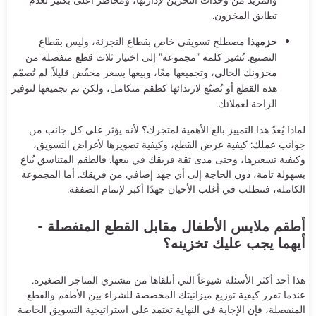
تطابق المخزون.
حزم
هذا مصطلح تسويقي خاص بقطاع التجزئة، وليس بقطاع
التصنيع. تُشير كلمة "مجموعة" إلى اختيار ثلاث قطع منفصلة من
مخزونك الحالي، وتجميعها معًا، وبيعها بسعر مخفّض قليلاً. لم تُصمّم
هذه القطع أو تُصنّع لارتدائها كطقم متكامل، ولكن تم تجميعها لتوفير
الراحة لعملائك.
لماذا يُعدّ هذا التمييز بالغ الأهمية لمتجرك؟ لأنه يؤثر على كل جانب من
جوانب عملك: كيفية عرض القطع، وكيفية تصويرها لأغراض التسويق،
وكيفية تسعيرها، وحتى مدى ثقة فريقك في بيعها. فالطقم المتناسق يُباع
بسهولة تامة، دون الحاجة إلى أي جهد إضافي من فريقك. أما المجموعة
الكاملة، فتتطلب في أغلب الأحيان جهدًا أكبر لإتمام الصفقة.
أطقم ملابس الأطفال مقابل القطع المنفصلة -
أيهما يجب عليك تخزينه؟
هذا أحد أكثر الأسئلة شيوعاً التي أتلقاها من مشتري المتاجر الصغيرة.
عندما تقرر كيفية توزيع ميزانيتك المخصصة للشراء بين الأطقم والقطع
المنفصلة، فإن الإجابة في النهاية تعتمد على استراتيجية التسويق الخاصة