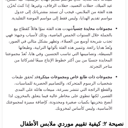
عيد الميلاد، حفلات التعميد، حفلات الزفاف، وغيرها. إذا كنتَ تُخزّن
هذه الفئة من الملابس، فيجب أن تستند مشترياتك إلى جدول
مواسم تقديم الهدايا، وليس فقط إلى مواسم الموضة التقليدية.
مجموعات محايدة جنسياً
شهدت هذه الفئة نموًا هائلاً كقطاع بيع
بالجملة خلال السنوات الخمس الماضية، وذلك لأسباب وجيهة: فهي
تجذب شريحة أوسع من العملاء، وتظهر بشكل مثالي في الصور،
وتُعدّ هدايا رائعة. وتتميز هذه الفئة بألوانها الترابية، وطبعاتها
البسيطة، وتصاميمها التي تناسب الجنسين. وفي هابا، تُعدّ مجموعتنا
المحايدة جنسيًا من بين أكثر خطوط الإنتاج مبيعًا لشركائنا من
متاجر التجزئة.
مجموعات ذات طابع خاص ومجموعات مبتكرة
قد تُحقق طبعات
شخصيات الرسوم المتحركة، والتصاميم الحصرية للمناسبات،
والقطع الرائجة التي تنتشر بسرعة، مبيعات هائلة على المدى
القصير، لكنها تنطوي على مخاطر عالية فيما يتعلق بالمخزون. لذا
أنصح بتخزينها بكميات صغيرة ومحدودة، كإضافة مميزة لمجموعتك
الأساسية، وليس كأساس لمخزونك.
نصيحة ٢: كيفية تقييم موردي ملابس الأطفال