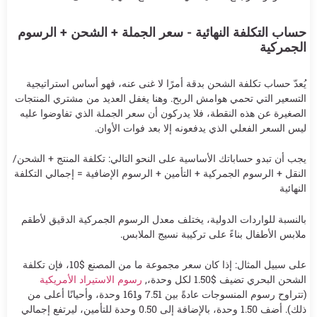
حساب التكلفة النهائية - سعر الجملة + الشحن + الرسوم
الجمركية
يُعدّ حساب تكلفة الشحن بدقة أمرًا لا غنى عنه، فهو أساس استراتيجية
التسعير التي تحمي هوامش الربح. وهنا يغفل العديد من مشتري المنتجات
الصغيرة عن هذه النقطة، فلا يدركون أن سعر الجملة الذي تفاوضوا عليه
ليس السعر الفعلي الذي يدفعونه إلا بعد فوات الأوان.
يجب أن تبدو حساباتك الأساسية على النحو التالي: تكلفة المنتج + الشحن/
النقل + الرسوم الجمركية + التأمين + الرسوم الإضافية = إجمالي التكلفة
النهائية
بالنسبة للواردات الدولية، يختلف معدل الرسوم الجمركية الدقيق لأطقم
ملابس الأطفال بناءً على تركيبة نسيج الملابس.
على سبيل المثال: إذا كان سعر مجموعة ما من المصنع $10، فإن تكلفة
الشحن البحري تضيف $1.50 لكل وحدة،,
رسوم الاستيراد الأمريكية
(تتراوح رسوم المنسوجات عادةً بين 7.51 و161 وحدة، وأحيانًا أعلى من
ذلك). أضف 1.50 وحدة، بالإضافة إلى 0.50 وحدة للتأمين، ليرتفع إجمالي