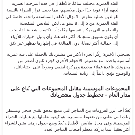
الفئة العمرية مختلفة تمامًا. فالأطفال في هذه المرحلة العمرية
لديهم آراء قوية جدًا حول ملابسهم، مما يجعل قرار الشراء بالنسبة
للوالدين عملية تفاوض. لا تزال الأطقم المتناسقة رائجة، خاصةً في
الفئة العمرية من 6 إلى 8 سنوات، لكن الملابس المنفصلة
والتصاميم التي يمكن تنسيقها معًا بدأت تكتسب شعبية. لذا، يجب
أن يكون تسويق منتجاتك أكثر دقة هنا، وأن يميل اختيارك للأزياء
إلى جمالية أكثر نضجًا، دون المبالغة في إظهارها بمظهر غير لائق.
نصيحتي الأخيرة: ركّز الجزء الأكبر من مشترياتك بالجملة على فئة عمرية
أساسية واحدة، مع تخصيص الأحجام الأخرى كجزء ثانوي أصغر من
مخزونك. قاعدة عملاء محددة ومركزة تُضفي وضوحاً على احتياجاتك،
والوضوح يؤدي دائماً إلى زيادة المبيعات.
المجموعات الموسمية مقابل المجموعات التي تُباع على
مدار العام - تخطيط جدول مشترياتك
يُعدّ أحد أبرز الفروقات بين المتاجر التي تتمتع بتدفق نقدي صحي ومستقر
وتلك التي تعاني من ضغوط مستمرة، هو كيفية تعاملها مع عمليات الشراء
الموسمية. وفي مجال ملابس الأطفال، يُعدّ وضع جدول زمني متين للشراء
أكثر تعقيدًا مما يدركه معظم أصحاب المتاجر الجدد.