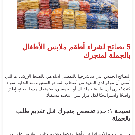
5 نصائح لشراء أطقم ملابس الأطفال
بالجملة لمتجرك
النصائح الخمس التي سأشرحها بالتفصيل أدناه هي بالضبط الإرشادات التي
أتمنى أن تتوفر لدى المزيد من أصحاب المتاجر الصغيرة منذ البداية. سواء
كنتَ تُجري أول طلبية جملة لك أو الخمسين، ستمنحك هذه النصائح إطارًا
واضحًا واستراتيجيًا لكل قرار شراء تتخذه مستقبلًا.
نصيحة ١: حدد تخصص متجرك قبل تقديم طلب
بالجملة
من بين جميع الأخطاء التي رأيتها يرتكبها مشترو متاجر الملابس على مر