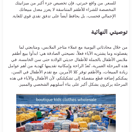
للسعر. من واقع خبرتي، فإن تخصيص جزء أكبر من ميزانيتك
المخصصة للشراء للأطقم المتناسقة لا يعزز معدل مبيعاتك
الإجمالي فحسب، بل يحافظ أيضاً على تدفق نقدي قوي للغاية.
توصيتي النهائية
من خلال محادثاتي اليومية مع عملاء متاجر الملابس، ومتابعتي لما
يفضلونه وما يشتريه الآباء فعلاً، نصيحتي الصادقة هي: ابدأوا ببيع أطقم
ملابس الأطفال بالجملة للأطفال حديثي الولادة حتى سن الخامسة. في
هذه المرحلة العمرية، تُعدّ الراحة وإمكانية تقديمها كهدية من أهم عوامل
زيادة المبيعات، والأطقم توفر كلا الأمرين. مع تقدم الأطفال في السن،
يمكنكم إضافة قطع منفصلة إلى تشكيلتكم، لأن الأطفال والآباء في هذه
المرحلة يركزون بشكل أكبر على بناء أسلوبهم الشخصي والمميز.