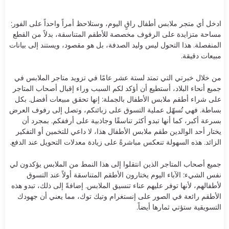
ادخل أي متجر ملابس أطفال راقٍ اليوم، وستلاحظ أمراً واحداً على الفور:
مساحة متزايدة على الرفوف مخصصة للأطقم المتناسقة، بدلاً من القطع
المنفصلة. هذا التحول ليس وليد الصدفة، بل هو مقصود، ويستند إلى بيانات
مبيعات دقيقة.
من خلال خبرتي التي تمتد لستة عشر عامًا في تزويد متاجر الملابس في
جميع أنحاء البلاد، أستطيع أن أؤكد لكم السبب وراء إقبال أصحاب المتاجر
على شراء أطقم ملابس الأطفال بالجملة: إنها تحقق مبيعات أفضل. بكل
بساطة. فهي تُسهّل عملية التسوق على زبائنكم، وتصل إلى رفوف العرض
بسرعة أكبر، كما أنها تبدو أكثر تناسقًا وجاذبية على أرففكم. بمجرد أن
يختار أحد الوالدين طقم ملابس الأطفال هذا، لا داعي للتخمين أو التفكير
الزائد. هذه السهولة تنعكس مباشرةً على زيادة معدلات التحويل عند الدفع.
جميع أصحاب المتاجر الذين انتقلوا إلى هذا النمط من الملابس يؤكدون لي
نفس الشيء: الآباء اليوم يختارون الأطقم المتناسقة أولاً عند التسوق
لأطفالهم، لأنها توفر عليهم عناء تنسيق الملابس. إضافةً إلى ذلك، تبدو هذه
الأطقم رائعة في الصور على إنستغرام وتيك توك، مما يعني أن جهودك
التسويقية ستؤتي ثمارها أيضاً.