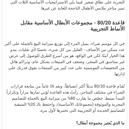
التجربة على نطاق صغير. فيما يلي الاستراتيجيات الأساسية الثلاث التي
تميز متاجر ملابس الأطفال الناجحة للغاية عن غيرها.
قاعدة 80/20 - مجموعات الأبطال الأساسية مقابل
الأنماط التجريبية
في كل موسم شراء، يميل المرء إلى توزيع ميزانية البيع بالجملة على أكبر
عدد ممكن من الأصناف - القليل من كل شيء، تحسبًا لأي تقلبات. يبدو
هذا الخيار آمنًا. لكن في الواقع، هو من أسرع الطرق للوصول إلى عرض
غير متناسق في المتجر، وضعف في المبيعات بشكل عام، وتراكم هائل
من التخفيضات الموسمية على عدد كبير من المنتجات يفوق قدرتك على
إدارتها.
تُقدّم قاعدة 80/20 بديلاً أكثر انضباطاً، وبعد 16 عاماً من متابعة قرارات
الشراء في مختلف المتاجر، رأيتُ هذه القاعدة تُؤتي ثمارها مراراً وتكراراً.
المبدأ بسيط: خصّص ما يقارب 80% من ميزانية البيع بالجملة للتصاميم
المجربة والموثوقة (مجموعاتك الأساسية)، واحتفظ بالـ 20% المتبقية
للتصاميم الجديدة أو التجريبية التي تختبرها لأول مرة.
ما الذي يُعتبر مجموعة أبطال؟