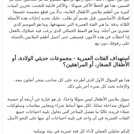
السنين، هذا هو الخطأ الأكثر شيوعًا - والأكثر قابلية للتجنب: تخزين كميات
كبيرة من أطقم ملابس الأطفال العامة، بدلًا من قطع مصممة خصيصًا
لعملائك الأساسيين. قبل تقديم أي طلب، عليك تحديد إجابات هذه الأسئلة
الثلاثة بدقة: ما هي الفئة العمرية التي تستهدفها، وما هو الموسم الذي
تشتري من أجله، وما هو النمط الجمالي الذي يرغب فيه عملاؤك بالفعل.
إذا أخطأت في هذه الأمور، فستبقى حتى أجمل أطقم الملابس بالجملة
على رفوفك دون بيع.
استهداف الفئات العمرية - مجموعات حديثي الولادة، أو
الأطفال الصغار، أو المراهقين؟
هذا هو السؤال الأول الذي أطرحه على كل صاحب متجر أتعاون معه -
والإجابة تحدد كل شيء آخر يلي ذلك.
سوق ملابس الأطفال ليس سوقًا واحدًا، بل هو عبارة عن أربعة أو خمسة
أسواق متداخلة تمامًا، لكل منها أنماط شراء ومعايير مقاسات وسلوكيات
عملاء فريدة. غالبًا ما تفشل المتاجر التي تحاول تلبية احتياجات جميع
الفئات العمرية في آن واحد في تلبية احتياجات أي منها على النحو الأمثل.
إليكم تحليلي العملي لأداء كل فئة عمرية في بيئة بوتيكية: