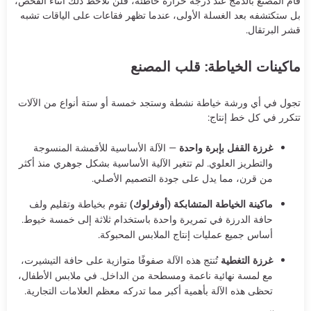
قام المصنع بالدمج عند درجة حرارة خاطئة، فلن تلاحظ ذلك أثناء الفحص،
بل ستكتشفه بعد الغسلة الأولى، عندما تظهر فقاعات على الياقات تشبه
قشر البرتقال.
ماكينات الخياطة: قلب المصنع
تجول في أي ورشة خياطة نشطة وستجد خمسة أو ستة أنواع من الآلات
تتكرر في كل خط إنتاج:
غرزة القفل بإبرة واحدة
— الآلة الأساسية للأقمشة المنسوجة
والتطريز العلوي. لم تتغير الآلية الأساسية بشكل جوهري منذ أكثر
من قرن، مما يدل على جودة التصميم الأصلي.
ماكينة الخياطة المتشابكة (أوفرلوك)
تقوم بخياطة وتقليم ولف
حافة الدرزة في تمريرة واحدة باستخدام ثلاثة إلى خمسة خيوط.
أساس جميع عمليات إنتاج الملابس المحبوكة.
غرزة التغطية
تُنتج هذه الآلة صفوفًا متوازية على حافة التيشيرت،
مع لمسة نهائية ناعمة ومسطحة من الداخل. في ملابس الأطفال،
تحظى هذه الآلة بأهمية أكبر مما تدركه معظم العلامات التجارية.