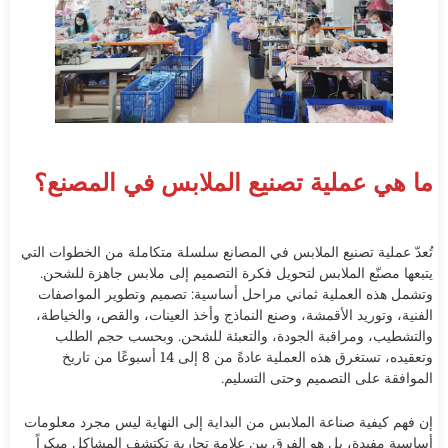
ما هي عملية تصنيع الملابس في المصنع؟
تُعدّ عملية تصنيع الملابس في المصانع سلسلة متكاملة من الخطوات التي
يتبعها مصنّع الملابس لتحويل فكرة التصميم إلى ملابس جاهزة للشحن.
وتشمل هذه العملية ثماني مراحل أساسية: تصميم وتطوير المواصفات
الفنية، وتوريد الأقمشة، وصنع النماذج وأخذ العينات، والقص، والخياطة،
والتشطيب، ومراقبة الجودة، والتعبئة للشحن. وبحسب حجم الطلب
وتعقيده، تستغرق هذه العملية عادةً من 8 إلى 14 أسبوعًا من تاريخ
الموافقة على التصميم وحتى التسليم.
إن فهم كيفية صناعة الملابس من البداية إلى النهاية ليس مجرد معلومات
أساسية مفيدة، بل هو الفرق بين علامة تجارية تكتشف المشاكل مبكراً