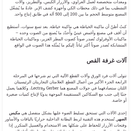
ومعدات متخصصة لعمل العراوي، والأزرار الكبس، والتطريز، وآلات
التشطيب بما في ذلك محطات الكي وأجهزة كشف الإبر. عادةً ما يُشغّل
المصنع متوسط الحجم ما بين 200 إلى 500 آلة في طابق إنتاج واحد.
كنتُ أظنّ أن ماكينة الخياطة هي ماكينة خياطة. بعد تسع سنوات، أستطيع
أن أقف في مصنع وأغمض عينيّ وأُحدّد ما يُصنع من الصوت وحده –
ماكينات الأوفرلوك تُصدر صوتاً كصوت المطر الغزير، وماكينات الخياطة
المتشابكة تُصدر صوتاً أكثر ثباتاً. إليكم ما يُمثّله هذا الصوت في الواقع.
آلات غرفة القص
تتولى آلات فرد الورق وآلات القطع الآلية التي تم شرحها في المرحلة
الرابعة الجزء الأكبر من أعمال القطع. العلامتان التجاريتان الرئيسيتان
اللتان ستصادفهما في جولات المصنع هما Gerber وLectra، وكلاهما يعمل
جنبًا إلى جنب مع السكاكين المستقيمة الموجهة يدويًا لإنتاج كميات صغيرة
أو خاصة.
إحدى الآلات التي تستحق تسليط الضوء عليها بشكل منفصل هي
مكبس
الصهر
, تُستخدم هذه التقنية لربط البطانة الداخلية حراريًا بالياقات والأساور
وفتحات الأزرار للحفاظ على شكلها بعد الاستخدام والغسيل المتكرر. إذا