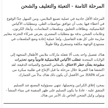
المرحلة الثامنة - التعبئة والتغليف والشحن
المرحلة الأقل جاذبية في عملية تصنيع الملابس، ومن السهل جدًا الوقوع
في أخطاء فيها. يجب أن تتوافق مواصفات الطي، ومتطلبات الأكياس
البلاستيكية، وبطاقات التعليق، وملصقات المقاسات، وأبعاد الكرتون،
وعلامات الشحن بدقة مع متطلبات المشتري. يفرض شركاء التجزئة معايير
صارمة على كل هذه التفاصيل، وتُعدّ عملية إعادة وضع الملصقات في
مستودع الوجهة مكلفة وتستغرق وقتًا طويلاً.
هناك تفصيل واحد يجب ألا تغفله ماركات ملابس الأطفال المتجهة إلى
الولايات المتحدة:
تتطلب الأكياس البلاستيكية قانونياً وجود تحذيرات
مطبوعة بشأن خطر الاختناق.
بالمقاس الصحيح والصياغة الدقيقة. لقد
اكتشفنا هذا الشرط خلال مرحلة ما قبل الإنتاج في طلبية مبكرة من
شركة HAPA. من الأفضل أن يكون ذلك هناك بدلاً من الجمارك.
بمجرد إغلاق الكراتين وتحميلها، تنتهي مسؤولية المصنع عند التسليم
المتفق عليه - عادةً ما يكون التسليم على ظهر السفينة في ميناء المنشأ -
ويتولى وكيل الشحن الخاص بك الأمر من هناك.