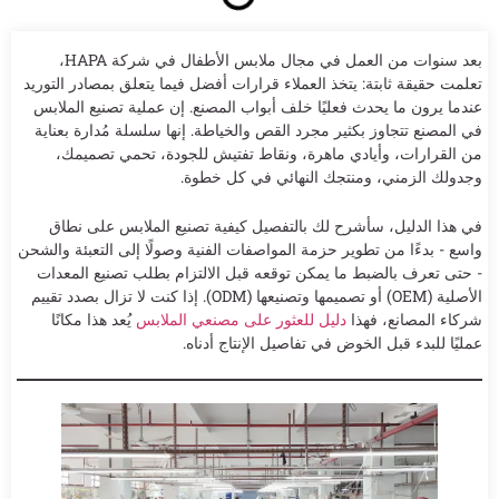
بعد سنوات من العمل في مجال ملابس الأطفال في شركة HAPA،
تعلمت حقيقة ثابتة: يتخذ العملاء قرارات أفضل فيما يتعلق بمصادر التوريد
عندما يرون ما يحدث فعليًا خلف أبواب المصنع. إن عملية تصنيع الملابس
في المصنع تتجاوز بكثير مجرد القص والخياطة. إنها سلسلة مُدارة بعناية
من القرارات، وأيادي ماهرة، ونقاط تفتيش للجودة، تحمي تصميمك،
وجدولك الزمني، ومنتجك النهائي في كل خطوة.
في هذا الدليل، سأشرح لك بالتفصيل كيفية تصنيع الملابس على نطاق
واسع - بدءًا من تطوير حزمة المواصفات الفنية وصولًا إلى التعبئة والشحن
- حتى تعرف بالضبط ما يمكن توقعه قبل الالتزام بطلب تصنيع المعدات
الأصلية (OEM) أو تصميمها وتصنيعها (ODM). إذا كنت لا تزال بصدد تقييم
شركاء المصانع، فهذا
دليل للعثور على مصنعي الملابس
يُعد هذا مكانًا
عمليًا للبدء قبل الخوض في تفاصيل الإنتاج أدناه.