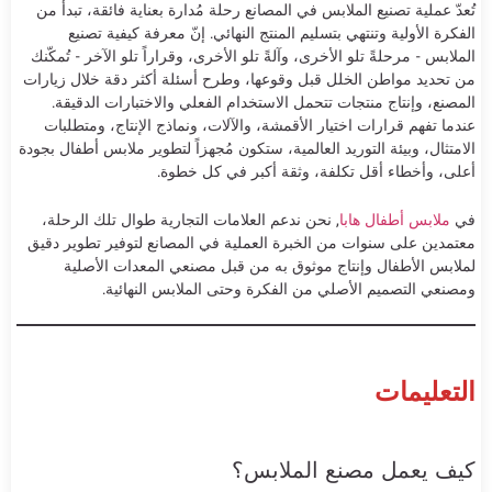
تُعدّ عملية تصنيع الملابس في المصانع رحلة مُدارة بعناية فائقة، تبدأ من
الفكرة الأولية وتنتهي بتسليم المنتج النهائي. إنّ معرفة كيفية تصنيع
الملابس - مرحلةً تلو الأخرى، وآلةً تلو الأخرى، وقراراً تلو الآخر - تُمكّنك
من تحديد مواطن الخلل قبل وقوعها، وطرح أسئلة أكثر دقة خلال زيارات
المصنع، وإنتاج منتجات تتحمل الاستخدام الفعلي والاختبارات الدقيقة.
عندما تفهم قرارات اختيار الأقمشة، والآلات، ونماذج الإنتاج، ومتطلبات
الامتثال، وبيئة التوريد العالمية، ستكون مُجهزاً لتطوير ملابس أطفال بجودة
أعلى، وأخطاء أقل تكلفة، وثقة أكبر في كل خطوة.
في
ملابس أطفال هابا
, نحن ندعم العلامات التجارية طوال تلك الرحلة،
معتمدين على سنوات من الخبرة العملية في المصانع لتوفير تطوير دقيق
لملابس الأطفال وإنتاج موثوق به من قبل مصنعي المعدات الأصلية
ومصنعي التصميم الأصلي من الفكرة وحتى الملابس النهائية.
التعليمات
كيف يعمل مصنع الملابس؟