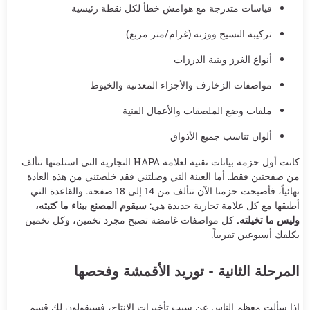
قياسات متدرجة مع هوامش خطأ لكل نقطة رئيسية
تركيبة النسيج ووزنه (غرام/متر مربع)
أنواع الغرز وبنية الدرزات
مواصفات الزخارف والأجزاء المعدنية والخيوط
ملفات وضع الملصقات والأعمال الفنية
ألوان تناسب جميع الأذواق
كانت أول حزمة بيانات تقنية لعلامة HAPA التجارية التي استلمتها تتألف
من صفحتين فقط. أما العينة التي وصلتني فقد خلصتني من هذه العادة
نهائياً، فأصبحت حزمنا الآن تتألف من 14 إلى 18 صفحة. والقاعدة التي
أطبقها مع كل علامة تجارية جديدة هي:
سيقوم المصنع ببناء ما كتبته،
وليس ما تخيلته.
كل مواصفات غامضة تصبح مجرد تخمين، وكل تخمين
يكلفك أسبوعين تقريباً.
المرحلة الثانية - توريد الأقمشة وفحصها
إذا سألت معظم الناس عن سبب تأخيرات الإنتاج، فسيقولون لك قسم