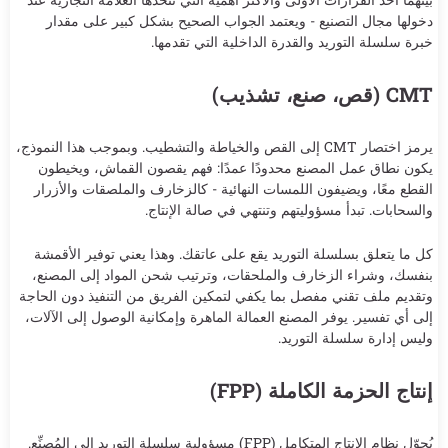
دخولها مجال التصنيع - ويعتمد الجواب الصحيح بشكل كبير على مقدار
خبرة سلسلة التوريد والقدرة الداخلية التي تقدمها.
CMT (قص، صنع، تشذيب)
يرمز اختصار CMT إلى القص والخياطة والتشطيب. وبموجب هذا النموذج،
يكون نطاق عمل المصنع محدودًا عمدًا: فهم يقصون القماش، ويخيطون
القطع معًا، ويضيفون اللمسات النهائية - كالزخارف والملصقات والأزرار
والسحابات. تبدأ مسؤوليتهم وتنتهي في صالة الإنتاج.
كل ما يتعلق بسلسلة التوريد يقع على عاتقك. وهذا يعني توفير الأقمشة
بنفسك، وشراء الزخارف والملحقات، وترتيب شحن المواد إلى المصنع،
وتقديم ملف تقني مفصل بما يكفي لتمكين الفريق من التنفيذ دون الحاجة
إلى أي تفسير. يوفر المصنع العمالة الماهرة وإمكانية الوصول إلى الآلات،
وليس إدارة سلسلة التوريد.
إنتاج الحزمة الكاملة (FPP)
يُحوّل نظام الإنتاج المتكامل (FPP) مسؤولية سلسلة التوريد إلى المُصنِّع.