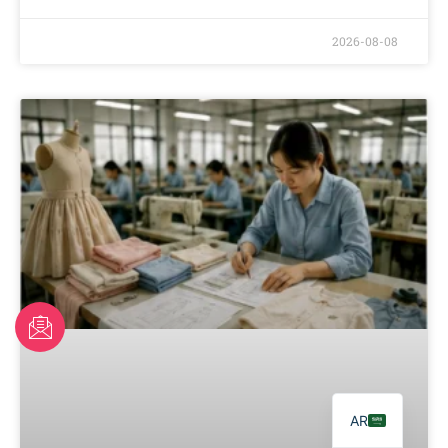
2026-08-08
FR
PT
EN
AR