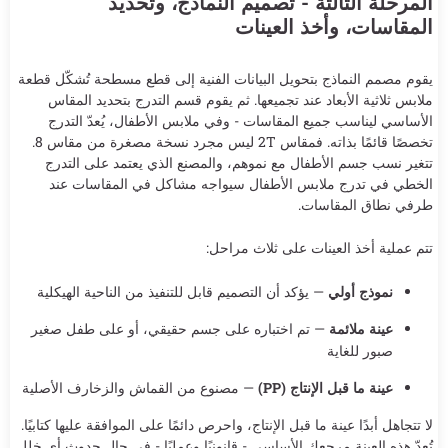
المرحلة الثالثة - تصميم النماذج، وتحديد
المقاسات، وأخذ العينات
يقوم مصمم النماذج بتحويل البيانات الفنية إلى قطع مسطحة تُشكّل قطعة
ملابس ثلاثية الأبعاد عند تجميعها. ثم يقوم قسم التدرج بتحديد المقاس
الأساسي ليناسب جميع المقاسات - وفي ملابس الأطفال، يُعدّ التدرج
تخصصًا قائمًا بذاته. فمقاس 2T ليس مجرد نسخة مصغرة من مقاس 8.
تتغير نسب جسم الأطفال مع نموهم، والمصنع الذي يعتمد على التدرج
الخطي في تدرج ملابس الأطفال سيواجه مشاكل في المقاسات عند
طرفي نطاق المقاسات.
تتم عملية أخذ العينات على ثلاث مراحل:
نموذج أولي
— يؤكد أن التصميم قابل للتنفيذ من الناحية الهيكلية
عينة ملائمة
— تم اختباره على جسم حقيقي، أو على طفل صغير
صبور للغاية
عينة ما قبل الإنتاج (PP)
— مصنوع من القماش والزخارف الأصلية
لا تتجاهل أبدًا عينة ما قبل الإنتاج، واحرص دائمًا على الموافقة عليها كتابيًا.
تُعدّ هذه العينة مرجعك الأساسي - قانونيًا وعمليًا - في حال حدوث أي خلل