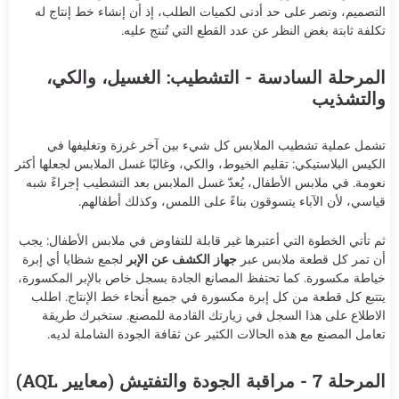
التصميم، وتصر على حد أدنى لكميات الطلب، إذ أن إنشاء خط إنتاج له
تكلفة ثابتة بغض النظر عن عدد القطع التي تُنتج عليه.
المرحلة السادسة - التشطيب: الغسيل، والكي،
والتشذيب
تشمل عملية تشطيب الملابس كل شيء بين آخر غرزة وتغليفها في
الكيس البلاستيكي: تقليم الخيوط، والكي، وغالبًا غسل الملابس لجعلها أكثر
نعومة. في ملابس الأطفال، يُعدّ غسل الملابس بعد التشطيب إجراءً شبه
قياسي، لأن الآباء يتسوقون بناءً على اللمس، وكذلك أطفالهم.
ثم تأتي الخطوة التي أعتبرها غير قابلة للتفاوض في ملابس الأطفال: يجب
أن تمر كل قطعة ملابس عبر
جهاز الكشف عن الإبر
لجمع شظايا أي إبرة
خياطة مكسورة. كما تحتفظ المصانع الجادة بسجل خاص بالإبر المكسورة،
يتتبع كل قطعة من كل إبرة مكسورة في جميع أنحاء خط الإنتاج. اطلب
الاطلاع على هذا السجل في زيارتك القادمة للمصنع. ستخبرك طريقة
تعامل المصنع مع هذه الحالات الكثير عن ثقافة الجودة الشاملة لديه.
المرحلة 7 - مراقبة الجودة والتفتيش (معايير AQL)