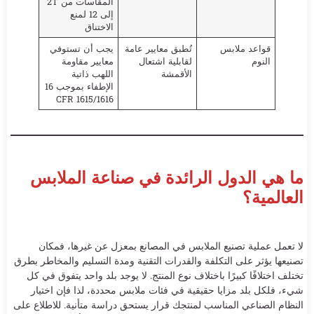
المقاسات من 2T
إلى 12 لمنع
الاختناق
قواعد ملابس
تُطبق معايير عامة
يجب أن تستوفي
النوم
لقابلية اشتعال
معايير مقاومة
الأقمشة
اللهب ذاتية
الإطفاء بموجب 16
CFR 1615/1616
ما هي الدول الرائدة في صناعة الملابس
العالمية؟
لا تعمل عملية تصنيع الملابس في المصانع بمعزل عن غيرها، فمكان
تصنيعها يؤثر على التكلفة والقدرات التقنية ومدة التسليم والمخاطر بطرق
تختلف اختلافًا كبيرًا باختلاف نوع المنتج. لا يوجد بلد واحد يتفوق في كل
شيء، فلكل بلد مزايا حقيقية في فئات ملابس محددة، لذا فإن اختيار
النظام الصناعي المناسب لمنتجك قرار يستحق دراسة متأنية. للاطلاع على