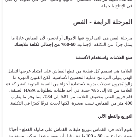
في الإنتاج بالجملة.
المرحلة الرابعة - القص
مرحلة القص هي التي تُربح فيها الأموال أو تُخسر، لأن القماش عادةً ما
يمثل جزءًا من التكلفة الإجمالية.
50-60% من إجمالي تكلفة ملابسك
.
صنع العلامات واستخدام الأقمشة
العلامة هي تصميم كل قطعة من قطع القماش على امتداد عرضها لتقليل
الهدر. يتولى البرنامج عملية التحسين الأساسية، لكن الفنيين المهرة ما
زالوا يُجرون تعديلات يدوية لاستعادة أجزاء من النسبة المئوية. تُعتبر كفاءة
العلامة من 80 إلى 85% جيدة. في أحد طلبات بنطلونات HAPA الضيقة،
قام فريق القص بتخفيض العلامة من 81% إلى 84%، مما وفر ما يقارب
400 متر من القماش. نسب صغيرة، لكنها تُحدث فرقًا كبيرًا في التكلفة.
التوزيع والقطع الآلي
تقوم آلات فرد القماش بتوزيع طبقات القماش على طاولة القطع - أحيانًا
بعمق يتراوح بين 80 و 100 طبقة - قبل أن يقوم مشغل سكين مستقيمة