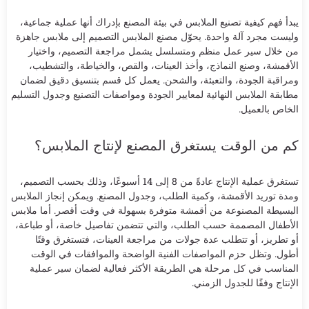
يبدأ فهم كيفية تصنيع الملابس في بيئة المصنع بإدراك أنها عملية جماعية،
وليست مجرد آلة واحدة. يحوّل مصنع الملابس التصميم إلى ملابس جاهزة
من خلال سير عمل منظم ومتسلسل يشمل مراجعة التصميم، واختيار
الأقمشة، وصنع النماذج، وأخذ العينات، والقص، والخياطة، والتشطيب،
ومراقبة الجودة، والتعبئة، والشحن. يعمل كل قسم بتنسيق دقيق لضمان
مطابقة الملابس النهائية لمعايير الجودة ومواصفات التصنيع وجدول التسليم
الخاص بالعميل.
كم من الوقت يستغرق المصنع لإنتاج الملابس؟
تستغرق عملية الإنتاج عادةً من 8 إلى 14 أسبوعًا، وذلك بحسب التصميم،
ومدة توريد الأقمشة، وكمية الطلب، وجدول المصنع. ويمكن إنجاز الملابس
البسيطة المصنوعة من أقمشة متوفرة بسهولة في وقت أقصر. أما ملابس
الأطفال المصممة حسب الطلب، والتي تتضمن تفاصيل خاصة، أو طباعة،
أو تطريز، أو تتطلب عدة جولات من مراجعة العينات، فتستغرق وقتًا
أطول. وتظل حزم المواصفات الفنية الواضحة والموافقات في الوقت
المناسب في كل مرحلة هي الطريقة الأكثر فعالية لضمان سير عملية
الإنتاج وفقًا للجدول الزمني.