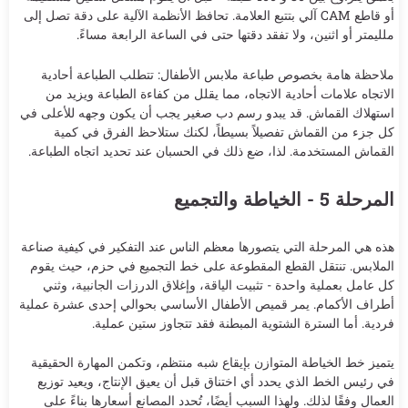
أو قاطع CAM آلي بتتبع العلامة. تحافظ الأنظمة الآلية على دقة تصل إلى
ملليمتر أو اثنين، ولا تفقد دقتها حتى في الساعة الرابعة مساءً.
ملاحظة هامة بخصوص طباعة ملابس الأطفال: تتطلب الطباعة أحادية
الاتجاه علامات أحادية الاتجاه، مما يقلل من كفاءة الطباعة ويزيد من
استهلاك القماش. قد يبدو رسم دب صغير يجب أن يكون وجهه للأعلى في
كل جزء من القماش تفصيلاً بسيطاً، لكنك ستلاحظ الفرق في كمية
القماش المستخدمة. لذا، ضع ذلك في الحسبان عند تحديد اتجاه الطباعة.
المرحلة 5 - الخياطة والتجميع
هذه هي المرحلة التي يتصورها معظم الناس عند التفكير في كيفية صناعة
الملابس. تنتقل القطع المقطوعة على خط التجميع في حزم، حيث يقوم
كل عامل بعملية واحدة - تثبيت الياقة، وإغلاق الدرزات الجانبية، وثني
أطراف الأكمام. يمر قميص الأطفال الأساسي بحوالي إحدى عشرة عملية
فردية. أما السترة الشتوية المبطنة فقد تتجاوز ستين عملية.
يتميز خط الخياطة المتوازن بإيقاع شبه منتظم، وتكمن المهارة الحقيقية
في رئيس الخط الذي يحدد أي اختناق قبل أن يعيق الإنتاج، ويعيد توزيع
العمال وفقًا لذلك. ولهذا السبب أيضًا، تُحدد المصانع أسعارها بناءً على