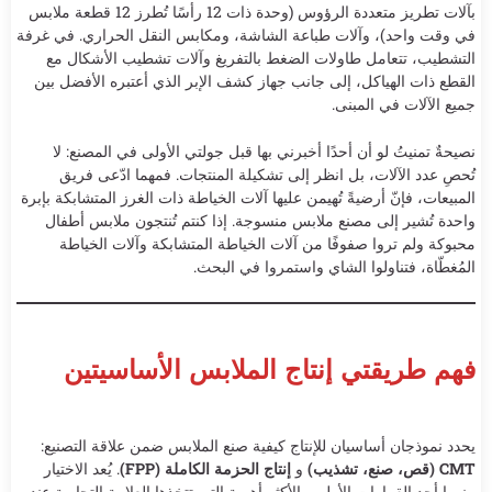
بآلات تطريز متعددة الرؤوس (وحدة ذات 12 رأسًا تُطرز 12 قطعة ملابس
في وقت واحد)، وآلات طباعة الشاشة، ومكابس النقل الحراري. في غرفة
التشطيب، تتعامل طاولات الضغط بالتفريغ وآلات تشطيب الأشكال مع
القطع ذات الهياكل، إلى جانب جهاز كشف الإبر الذي أعتبره الأفضل بين
جميع الآلات في المبنى.
نصيحةٌ تمنيتُ لو أن أحدًا أخبرني بها قبل جولتي الأولى في المصنع: لا
تُحصِ عدد الآلات، بل انظر إلى تشكيلة المنتجات. فمهما ادّعى فريق
المبيعات، فإنّ أرضيةً تُهيمن عليها آلات الخياطة ذات الغرز المتشابكة بإبرة
واحدة تُشير إلى مصنع ملابس منسوجة. إذا كنتم تُنتجون ملابس أطفال
محبوكة ولم تروا صفوفًا من آلات الخياطة المتشابكة وآلات الخياطة
المُغطّاة، فتناولوا الشاي واستمروا في البحث.
فهم طريقتي إنتاج الملابس الأساسيتين
يحدد نموذجان أساسيان للإنتاج كيفية صنع الملابس ضمن علاقة التصنيع:
CMT (قص، صنع، تشذيب)
و
إنتاج الحزمة الكاملة (FPP)
. يُعد الاختيار
بينهما أحد القرارات الأولى والأكثر أهمية التي تتخذها العلامة التجارية عند