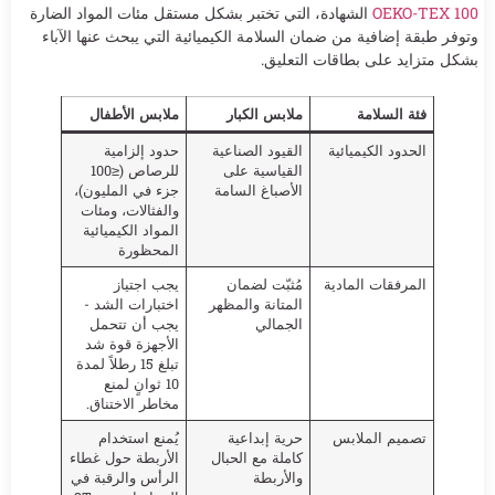
OEKO-TEX 100
الشهادة، التي تختبر بشكل مستقل مئات المواد الضارة
وتوفر طبقة إضافية من ضمان السلامة الكيميائية التي يبحث عنها الآباء
بشكل متزايد على بطاقات التعليق.
فئة السلامة
ملابس الكبار
ملابس الأطفال
الحدود الكيميائية
القيود الصناعية
حدود إلزامية
القياسية على
للرصاص (≤100
الأصباغ السامة
جزء في المليون)،
والفثالات، ومئات
المواد الكيميائية
المحظورة
المرفقات المادية
مُثبّت لضمان
يجب اجتياز
المتانة والمظهر
اختبارات الشد -
الجمالي
يجب أن تتحمل
الأجهزة قوة شد
تبلغ 15 رطلاً لمدة
10 ثوانٍ لمنع
مخاطر الاختناق.
تصميم الملابس
حرية إبداعية
يُمنع استخدام
كاملة مع الحبال
الأربطة حول غطاء
والأربطة
الرأس والرقبة في