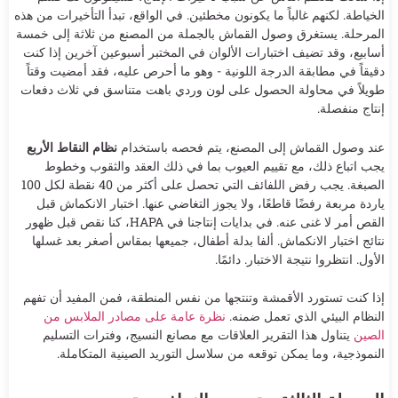
الخياطة. لكنهم غالباً ما يكونون مخطئين. في الواقع، تبدأ التأخيرات من هذه
المرحلة. يستغرق وصول القماش بالجملة من المصنع من ثلاثة إلى خمسة
أسابيع، وقد تضيف اختبارات الألوان في المختبر أسبوعين آخرين إذا كنت
دقيقاً في مطابقة الدرجة اللونية - وهو ما أحرص عليه، فقد أمضيت وقتاً
طويلاً في محاولة الحصول على لون وردي باهت متناسق في ثلاث دفعات
إنتاج منفصلة.
عند وصول القماش إلى المصنع، يتم فحصه باستخدام
نظام النقاط الأربع
يجب اتباع ذلك، مع تقييم العيوب بما في ذلك العقد والثقوب وخطوط
الصبغة. يجب رفض اللفائف التي تحصل على أكثر من 40 نقطة لكل 100
ياردة مربعة رفضًا قاطعًا، ولا يجوز التغاضي عنها. اختبار الانكماش قبل
القص أمر لا غنى عنه. في بدايات إنتاجنا في HAPA، كنا نقص قبل ظهور
نتائج اختبار الانكماش. ألفا بدلة أطفال، جميعها بمقاس أصغر بعد غسلها
الأول. انتظروا نتيجة الاختبار. دائمًا.
إذا كنت تستورد الأقمشة وتنتجها من نفس المنطقة، فمن المفيد أن تفهم
النظام البيئي الذي تعمل ضمنه.
نظرة عامة على مصادر الملابس من
الصين
يتناول هذا التقرير العلاقات مع مصانع النسيج، وفترات التسليم
النموذجية، وما يمكن توقعه من سلاسل التوريد الصينية المتكاملة.