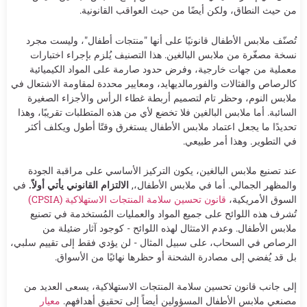
من حيث النطاق، ولكن أيضًا من حيث العواقب القانونية.
تُصنّف ملابس الأطفال قانونيًا على أنها "منتجات أطفال"، وليست مجرد
نسخة مصغّرة من ملابس البالغين. هذا التصنيف يُلزم بإجراء اختبارات
معملية من جهات خارجية، وفرض حدود صارمة على المواد الكيميائية
كالرصاص والفثالات والفورمالديهايد، ومعايير محددة لمقاومة الاشتعال في
ملابس النوم، وحظر تام لتصميم أربطة غطاء الرأس والأجزاء الصغيرة
السائبة. أما ملابس البالغين فلا تخضع لأي من هذه المتطلبات تقريبًا، وهذا
تحديدًا ما يجعل اعتماد ملابس الأطفال يستغرق وقتًا أطول ويكلف أكثر
في التطوير. وهذا أمر طبيعي.
عند تصنيع ملابس البالغين، يكون التركيز الأساسي على مراقبة الجودة
والمظهر الجمالي. أما في ملابس الأطفال،,
الالتزام القانوني يأتي أولاً.
في
السوق الأمريكية،
قانون تحسين سلامة المنتجات الاستهلاكية (CPSIA)
تُشرف هذه اللوائح على جميع المواد والعمليات المُستخدمة في تصنيع
ملابس الأطفال. وعدم الامتثال لهذه اللوائح - كوجود آثار ضئيلة من
الرصاص في السحاب، على سبيل المثال - لن يؤدي فقط إلى تقييم سلبي،
بل قد يُفضي إلى مصادرة الشحنة أو حظرها نهائيًا من الأسواق.
إلى جانب قانون تحسين سلامة المنتجات الاستهلاكية، يسعى العديد من
مصنعي ملابس الأطفال المسؤولين أيضاً إلى تحقيق أهدافهم.
معيار