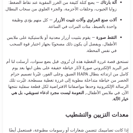
آلة بارتاك
— يضع كتلة كثيفة من الغرز المقوية عند نقاط الضغط:
زوايا الجيوب، وحلقات الأحزمة، والجزء العلوي من سحاب البنطال.
آلات صنع العراوي وآلات تثبيت الأزرار
— كل منهم يؤدي وظيفة
واحدة بالضبط، مئات المرات في الساعة.
التقط صورة
— يقوم بتثبيت أزرار معدنية أو بلاستيكية على ملابس
الأطفال، ويفضل أن يكون ذلك مصحوبًا بجهاز اختبار قوة السحب
في نفس المحطة.
تستحق قصة غرزة التغطية هذه أن تُروى. قبل بضع سنوات، أرسلت لنا أم
عبر البريد الإلكتروني صورةً لآثار خياطة خفيفة على بطن ابنها بعد يوم
كامل من ارتدائه بنطال HAPA الضيق. وعلى الفور، غيّرنا تصميم حزام
الخصر من خياطة متداخلة مطوية إلى غرزة تغطية مسطحة. غيّرت تلك
الرسالة الإلكترونية وحدها مواصفاتنا الافتراضية لكل قطعة سفلية ننتجها
الآن. في ملابس الأطفال،,
النعومة ليست مجرد ادعاء تسويقي، بل هي
خيار الآلة.
معدات التزيين والتشطيب
إذا كانت تصاميمك تتضمن شعارات أو رسومات مطبوعة، فستعمل أيضًا