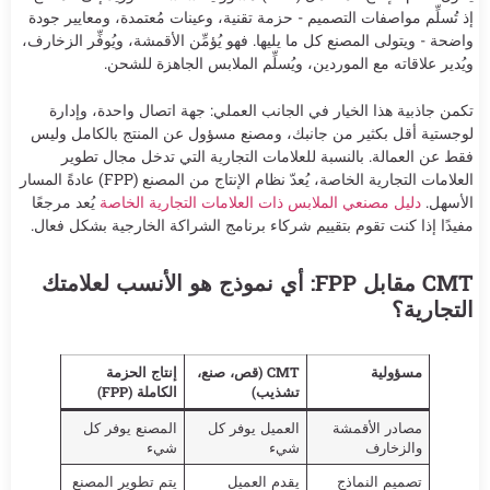
إذ تُسلِّم مواصفات التصميم - حزمة تقنية، وعينات مُعتمدة، ومعايير جودة
واضحة - ويتولى المصنع كل ما يليها. فهو يُؤمِّن الأقمشة، ويُوفِّر الزخارف،
ويُدير علاقاته مع الموردين، ويُسلِّم الملابس الجاهزة للشحن.
تكمن جاذبية هذا الخيار في الجانب العملي: جهة اتصال واحدة، وإدارة
لوجستية أقل بكثير من جانبك، ومصنع مسؤول عن المنتج بالكامل وليس
فقط عن العمالة. بالنسبة للعلامات التجارية التي تدخل مجال تطوير
العلامات التجارية الخاصة، يُعدّ نظام الإنتاج من المصنع (FPP) عادةً المسار
الأسهل.
دليل مصنعي الملابس ذات العلامات التجارية الخاصة
يُعد مرجعًا
مفيدًا إذا كنت تقوم بتقييم شركاء برنامج الشراكة الخارجية بشكل فعال.
CMT مقابل FPP: أي نموذج هو الأنسب لعلامتك
التجارية؟
مسؤولية
CMT (قص، صنع،
إنتاج الحزمة
تشذيب)
الكاملة (FPP)
مصادر الأقمشة
العميل يوفر كل
المصنع يوفر كل
والزخارف
شيء
شيء
تصميم النماذج
يقدم العميل
يتم تطوير المصنع