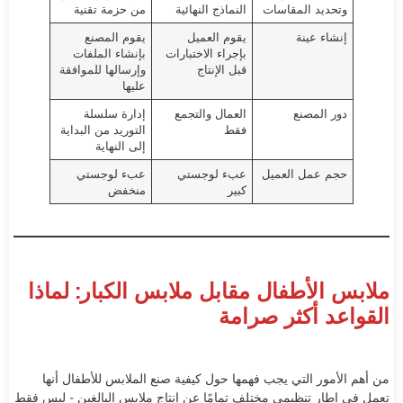
وتحديد المقاسات
النماذج النهائية
من حزمة تقنية
إنشاء عينة
يقوم العميل
يقوم المصنع
بإجراء الاختبارات
بإنشاء الملفات
قبل الإنتاج
وإرسالها للموافقة
عليها
دور المصنع
العمال والتجمع
إدارة سلسلة
فقط
التوريد من البداية
إلى النهاية
حجم عمل العميل
عبء لوجستي
عبء لوجستي
كبير
منخفض
ملابس الأطفال مقابل ملابس الكبار: لماذا
القواعد أكثر صرامة
من أهم الأمور التي يجب فهمها حول كيفية صنع الملابس للأطفال أنها
تعمل في إطار تنظيمي مختلف تمامًا عن إنتاج ملابس البالغين - ليس فقط