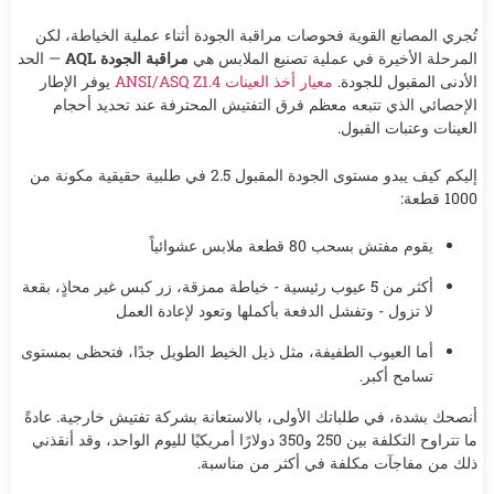
تُجري المصانع القوية فحوصات مراقبة الجودة أثناء عملية الخياطة، لكن
المرحلة الأخيرة في عملية تصنيع الملابس هي
مراقبة الجودة AQL
— الحد
الأدنى المقبول للجودة.
معيار أخذ العينات ANSI/ASQ Z1.4
يوفر الإطار
الإحصائي الذي تتبعه معظم فرق التفتيش المحترفة عند تحديد أحجام
العينات وعتبات القبول.
إليكم كيف يبدو مستوى الجودة المقبول 2.5 في طلبية حقيقية مكونة من
1000 قطعة:
يقوم مفتش بسحب 80 قطعة ملابس عشوائياً
أكثر من 5 عيوب رئيسية - خياطة ممزقة، زر كبس غير محاذٍ، بقعة
لا تزول - وتفشل الدفعة بأكملها وتعود لإعادة العمل
أما العيوب الطفيفة، مثل ذيل الخيط الطويل جدًا، فتحظى بمستوى
تسامح أكبر.
أنصحك بشدة، في طلباتك الأولى، بالاستعانة بشركة تفتيش خارجية. عادةً
ما تتراوح التكلفة بين 250 و350 دولارًا أمريكيًا لليوم الواحد، وقد أنقذني
ذلك من مفاجآت مكلفة في أكثر من مناسبة.