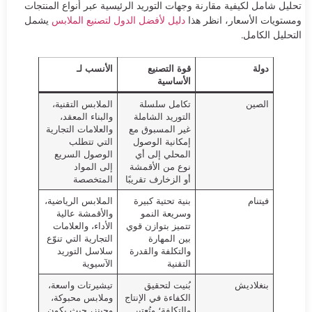
تحليل شامل لكيفية مقارنة وجهات التوريد الرئيسية عبر أنواع المنتجات
ومستويات الأسعار، انظر هذا
دليل لأفضل الدول لتصنيع الملابس
يشمل
التحليل الكامل.
دولة
قوة التصنيع
الأنسب لـ
الأساسية
الصين
تكامل سلسلة
الملابس التقنية،
التوريد الشاملة
والبناء المعقد،
غير المسبوق مع
والعلامات التجارية
إمكانية الوصول
التي تتطلب
المحلي إلى أي
الوصول السريع
نوع من الأقمشة
إلى المواد
أو الزخارف تقريبًا
المتخصصة
فيتنام
بنية تحتية كبيرة
الملابس الرياضية،
وسريعة النمو
والأقمشة عالية
تتميز بتوازن قوي
الأداء، والعلامات
بين المهارة
التجارية التي تنوّع
والتكلفة والقدرة
سلاسل التوريد
التقنية
الآسيوية
بنغلاديش
بُنيت لتحقيق
تيشيرتات واسعة،
الكفاءة في الإنتاج
وملابس محبوكة،
والتكلفة؛ وتُعتبر
وجينز، حيث يكون