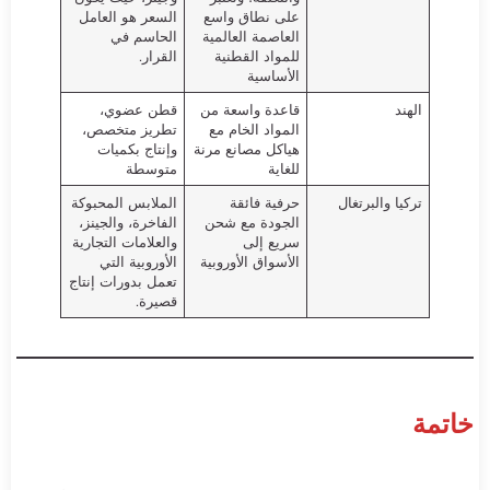
على نطاق واسع
السعر هو العامل
العاصمة العالمية
الحاسم في
للمواد القطنية
القرار.
الأساسية
الهند
قاعدة واسعة من
قطن عضوي،
المواد الخام مع
تطريز متخصص،
هياكل مصانع مرنة
وإنتاج بكميات
للغاية
متوسطة
تركيا والبرتغال
حرفية فائقة
الملابس المحبوكة
الجودة مع شحن
الفاخرة، والجينز،
سريع إلى
والعلامات التجارية
الأسواق الأوروبية
الأوروبية التي
تعمل بدورات إنتاج
قصيرة.
خاتمة