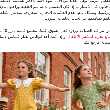
يم التربية، يولي العديد من الآباء اليوم اهتمامًا أكبر لسلامة الأقمشة
يأخذون في الاعتبار ما إذا كان التصميم يدعم نمو الطفلة وراحتها، بالإ
وثوقيتها. وبشكل عام، تقدم العلامات التجارية المعروفة لملابس الأطفا
تساهم تصاميمها في تحديد اتجاهات السوق.
استنادًا إلى
بائع تجزئة لملابس الأطفال
أو إذا كنت أحد الوالدين تختار فساتين لابنت
ثابة مرجع قيّم.