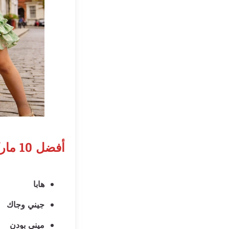
أفضل 10 ماركات لفساتين البنات
هابا
جيني وجاك
ميني بودن