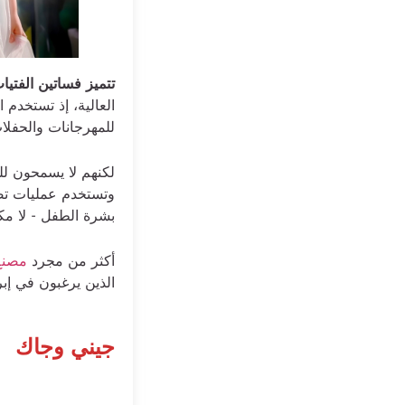
تتميز فساتين الفتيات من HAPA بمزجها بين بريق الموضة الراقي
العالية، إذ تستخدم ا
للمهرجانات والحفلات
لكنهم لا يسمحون للم
وتستخدم عمليات تص
بشرة الطفل - لا مكا
أكثر من مجرد
مصنع 
الذين يرغبون في إب
جيني وجاك