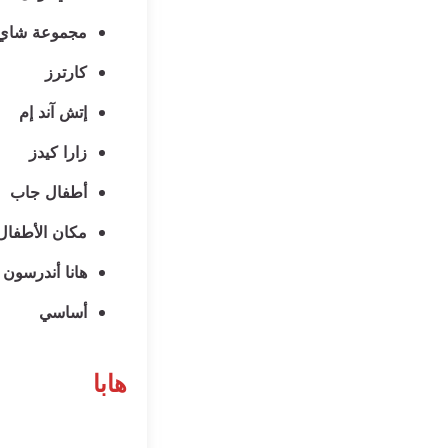
مجموعة شاي
كارترز
إتش آند إم
زارا كيدز
أطفال جاب
مكان الأطفال
هانا أندرسون
أساسي
هابا