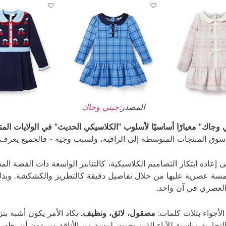
المصدر:
جيني وجاك
وجاك" معيارًا أساسيًا لأسلوب "الكلاسيكي الحديث" في الولايات الم
ي سوق المنتجات المتوسطة إلى الراقية، ولسبب وجيه - فالجميع يعرف 
 إعادة ابتكار التصاميم الكلاسيكية، كالتنانير الواسعة ذات القصة ال
مسة عصرية عليها من خلال تفاصيل دقيقة كالتطريز والكشكشة. وبذل
العصري في آن واحد.
لأجواء بثلاث كلمات:
مصقول، لائق، ونظيف.
يكاد الأمر يكون أشبه بت
 التجارية مناسبة للآباء الذين يحبون لمسة من الأناقة ويريدون أن يظه