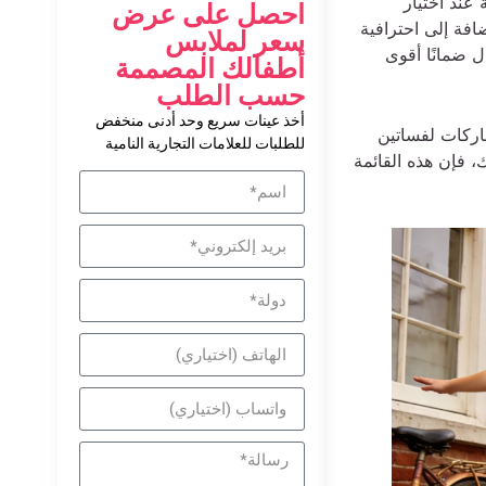
 عند اختيار
احصل على عرض
ضافة إلى احترافية
سعر لملابس
ل ضمانًا أقوى
أطفالك المصممة
حسب الطلب
أخذ عينات سريع وحد أدنى منخفض
 سنوات من مراقبة الصناعة وردود فعل السوق، قمتُ بتجميع قائمة بأبرز 10 ماركات لفساتين
للطلبات للعلامات التجارية النامية
ك، فإن هذه القائمة