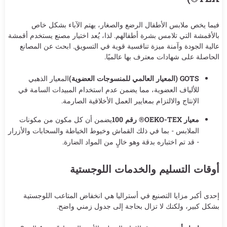
فيما يخص ملابس الأطفال الرضع والصغار، يهتم الآباء بشكل خاص
بالأقمشة التي تلامس بشرة أطفالهم. لذا، يُعد اختيار مصنع يستخدم أقمشة
عالية الجودة وآمنة ميزة تنافسية قوية في التسويق. ابحث عن المصانع
الحاصلة على شهادات معترف بها عالميًا.
GOTS (المعيار العالمي للمنسوجات العضوية)
المعيار الذهبي
للألياف العضوية، مما يضمن عدم استخدام المبيدات السامة في
الإنتاج والالتزام بمعايير العمل الأخلاقية الصارمة.
معيار OEKO-TEX® رقم 100
يضمن أن كل مكون من مكونات
الملابس - بما في ذلك القماش وخيوط الخياطة والسحابات والأزرار
- قد تم اختباره بدقة وهو خالٍ من المواد الضارة.
أوقات التسليم والخدمات اللوجستية
إحدى أكبر مزايا التصنيع في أستراليا هي انخفاض المتاعب اللوجستية
بشكل كبير، ولكنك لا تزال بحاجة إلى جدول زمني واضح.