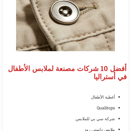
أفضل 10 شركات مصنعة لملابس الأطفال
في أستراليا
أغطية الأطفال
Qualitops
شركة سي بي للملابس.
ملابس داستي رود