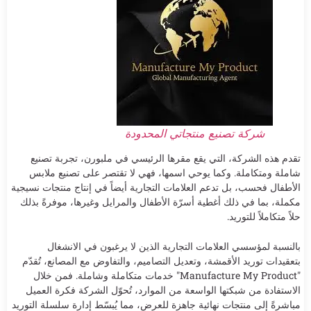
شركة تصنيع منتجاتي المحدودة
تقدم هذه الشركة، التي يقع مقرها الرئيسي في ملبورن، تجربة تصنيع
شاملة ومتكاملة. وكما يوحي اسمها، فهي لا تقتصر على تصنيع ملابس
الأطفال فحسب، بل تدعم العلامات التجارية أيضاً في إنتاج منتجات نسيجية
مكملة، بما في ذلك أغطية أسرّة الأطفال والمرايل وغيرها، موفرةً بذلك
حلاً متكاملاً للتوريد.
بالنسبة لمؤسسي العلامات التجارية الذين لا يرغبون في الانشغال
بتعقيدات توريد الأقمشة، وتعديل التصاميم، والتفاوض مع المصانع، تُقدّم
"Manufacture My Product" خدمات متكاملة وشاملة. فمن خلال
الاستفادة من شبكتها الواسعة من الموارد، تُحوّل الشركة فكرة العميل
مباشرةً إلى منتجات نهائية جاهزة للعرض، مما يُبسّط إدارة سلسلة التوريد