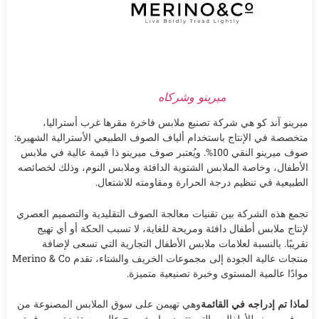
ميرينو وشركاه
ميرينو آند كو هي شركة تصنيع ملابس فاخرة مقرها غرب أستراليا،
متخصصة في الإنتاج باستخدام ألياف الصوف الطبيعي الأسترالية الشهيرة:
صوف ميرينو النقي 100%. ويُعتبر صوف ميرينو ذا قيمة عالية في ملابس
الأطفال، وخاصة الملابس الشتوية الدافئة وملابس النوم، وذلك لخصائصه
الطبيعية في تنظيم درجة الحرارة ومقاومته للاشتعال.
تجمع هذه الشركة بين تقنيات معالجة الصوف التقليدية والتصميم العصري
لإنتاج ملابس أطفال دافئة ومريحة للغاية، لا تسبب الحكة أو أي تهيج
تقريبًا. بالنسبة لعلامات ملابس الأطفال التجارية التي تسعى لإضافة
منتجات عالية الجودة إلى مجموعات الخريف والشتاء، تقدم Merino & Co
موادًا عالمية المستوى وخبرة تصنيعية متميزة.
لماذا تم إدراجه في القائمة
وهي تهيمن على سوق الملابس المصنوعة من
صوف ميرينو للأطفال، والتي تتميز بهامش ربح عالٍ، مستفيدة من وفرة