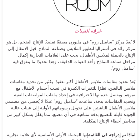
غرفة العينات
لا يُعدّ مركز "سامبل روم" في ملبورن مصنعًا تقليديًا للإنتاج الضخم، بل هو
مركز رائد في أستراليا لتطوير الملابس وصناعة النماذج. قبل الانتقال إلى
الإنتاج بالجملة لملابس الأطفال، يجب على العلامات التجارية إكمال
مراحل صناعة النماذج وأخذ العينات الدقيقة، وهذا تحديدًا ما يتفوق فيه
"سامبل روم".
يُعدّ تحديد مقاسات ملابس الأطفال أكثر تعقيدًا بكثير من تحديد مقاسات
ملابس البالغين، نظرًا للتغيرات الكبيرة في نسب أجسام الأطفال مع
نموهم. وبفضل خدماتها الاحترافية في إعداد ملفات المواصفات الفنية
وتحديد المقاسات بدقة، ساعدت "سامبل روم" عددًا لا يُحصى من مصممي
ملابس الأطفال الناشئين على تحويل رسوماتهم الأولية إلى عينات عالية
الجودة قابلة للتصنيع بدقة متناهية في أي مصنع، مما يقلل بشكل كبير من
مخاطر أخطاء الإنتاج المكلفة.
لماذا تم إدراجه في القائمة
إنها المحطة الأولى الأساسية لأي علامة تجارية