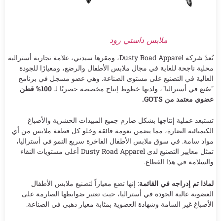
ملابس داستي رود
تُعدّ شركة Dusty Road Apparel، ومقرها سيدني، علامة تجارية أسترالية
محلية ناجحة للغاية في مجال ملابس الأطفال والرضع، ومعيارًا للجودة
العالية في التصنيع على مستوى الصناعة. وهي عضو مسجل في برنامج
"صُنع في أستراليا"، ولديها خطوط إنتاج مخصصة حصريًا لـ
100% قطن
عضوي معتمد من GOTS.
تستبعد عملية إنتاجها بشكل صارم جميع المبيدات الحشرية والأصباغ
الكيميائية الضارة، مما يضمن نعومة فائقة وخلو كل قطعة ملابس من أي
مواد سامة. في سوق ملابس الأطفال الفاخرة سريع النمو في أستراليا،
تمثل معايير التصنيع لدى Dusty Road Apparel أعلى مستويات النقاء
والسلامة في هذا القطاع.
لماذا تم إدراجه في القائمة
: إنها تضع معياراً لتصنيع ملابس الأطفال
العضوية عالية الجودة في أستراليا، حيث تعتبر ضوابطها الصارمة على
الأصباغ غير السامة وشهادة العضوية بمثابة معيار ذهبي في الصناعة.