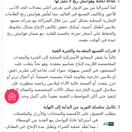
كفاءة تكلفة وهوامش ربح لا مثيل لها
تُعدّ أستراليا من بين الدول التي تفرض أعلى معدلات الحد الأدنى
للأجور وتكاليف التصنيع في العالم، مما يُقلّص هوامش ربح العلامات
التجارية المحلية بشكل كبير. من خلال الشراكة مع شركة تصنيع
ملابس أطفال أجنبية، يُمكنك خفض تكاليف الإنتاج بشكل ملحوظ،
والحفاظ على أسعار تجزئة تنافسية للغاية، مع ضمان هوامش ربح
جيدة في الوقت نفسه.
قدرات التصنيع المتقدمة والخبرة الفنية
غالباً ما تفتقر المصانع الأسترالية المحلية إلى الخبرة والمعدات
المتخصصة اللازمة لإنتاج تصاميم معقدة، وهو تحدٍّ يتغلب عليه
المصنعون في الصين بسهولة. سواء كنت بحاجة إلى تطريز دقيق،
أو ملابس خارجية مقاومة للماء مصممة خصيصاً، أو أعمال ترتر أو
خرز متقنة، أو أقمشة عالية الأداء لملابس رياضية متطورة، فإن
سلاسل التوريد الخارجية تمتلك الآلات المتخصصة والعمالة الماهرة
FR
لتنفيذ حتى أكثر المواصفات التقنية تعقيداً على أكمل وجه.
PT
تكامل سلسلة التوريد من البداية إلى النهاية
يتطلب الحصول على الأقمشة والسحابات والأزرار والملصقات
EN
المخصصة في أستراليا عادةً التواصل مع العديد من الوسطاء
AR
المنفصلين، مما يُعقّد عملية الشراء ويُطيل مدة الإنتاج. في المقابل،