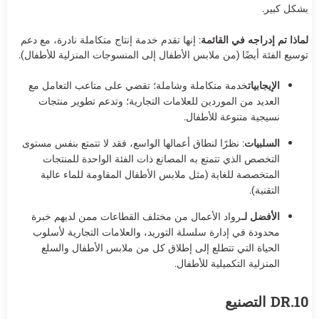
بشكل كبير.
لماذا تم إدراجه في القائمة
: إنها تقدم خدمة إنتاج متكاملة نادرة، مع دعم
توسيع الفئة أيضًا (من ملابس الأطفال إلى المنسوجات المنزلية للأطفال).
الإيجابيات
خدمة متكاملة وشاملة؛ تقضي على متاعب التعامل مع
العديد من الموردين للعلامات التجارية؛ وتدعم تطوير منتجات
نسيجية متنوعة للأطفال.
السلبيات
: نظرًا لنطاق أعمالها الواسع، فقد لا تتمتع بنفس مستوى
التخصص الذي تتمتع به المصانع ذات الفئة الواحدة للمنتجات
المتخصصة للغاية (مثل ملابس الأطفال المقاومة للماء عالية
التقنية).
الأفضل لـ
رواد الأعمال من مختلف القطاعات ممن لديهم خبرة
محدودة في إدارة سلسلة التوريد، والعلامات التجارية لأسلوب
الحياة التي تتطلع إلى إطلاق كل من ملابس الأطفال والسلع
المنزلية التكميلية للأطفال.
10.DR التصنيع