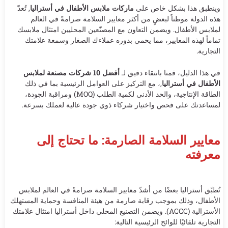
وينطبق هذا بشكل خاص على
ماركات ملابس الأطفال في أستراليا
, تُعدّ
هذه الدولة موطناً لبعضٍ من أكثر معايير السلامة صرامةً في العالم
لملابس الأطفال. ويضمن التعاون مع المصنّعين المحليين امتثال ملابسك
تماماً لهذه المعايير، مما يحمي بدوره عملاءك الصغار وسمعة علامتك
التجارية.
في هذا الدليل، قمنا بانتقاء دقيق لـ
أفضل 10 شركات مصنعة لملابس
الأطفال في أستراليا
,، مع التركيز على العوامل الرئيسية بما في ذلك
الطاقة الإنتاجية، والحد الأدنى لكمية الطلب (MOQ) ومراقبة الجودة،
لمساعدتك على فحص واختيار شركاء ذوي جودة عالية لعملك بسرعة.
معايير السلامة الصارمة: ما تحتاج إلى
معرفته
تُطبّق أستراليا بعضًا من أشدّ معايير السلامة صرامةً في العالم لملابس
الأطفال، وذلك بموجب رقابة صارمة من هيئة المنافسة وحماية المستهلك
الأسترالية (ACCC). ويضمن التصنيع المحلي داخل أستراليا امتثال علامتك
التجارية تلقائيًا للوائح الرئيسية التالية: