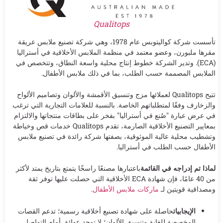
Qualitops
تأسست شركة كواليتوبس عام 1978، وهي شركة تصنيع ملابس عريقة
مقرها ملبورن، وعضو معتمد في منظمة الملابس الأخلاقية في أستراليا
(ECA). وتدير الشركة خطوط إنتاج محلية واسعة النطاق، وتتخصص في
الملابس المصممة حسب الطلب، بما في ذلك ملابس الأطفال.
تتيح Qualitops لعملائها مزج وتنسيق الأقمشة والألوان وتصاميم الألواح
والزخارف وفقًا لمتطلباتهم الخاصة. بالنسبة للعلامات التجارية التي ترغب
في عرض عبارة "صُنع في أستراليا" بفخر على بطاقات منتجاتها والالتزام
بمعايير التصنيع الأخلاقية الصارمة، تقدم Qualitops خدمات قص وخياطة
وتشطيب محلية عالية الموثوقية، بصفتها شركة رائدة في تصنيع ملابس
الأطفال حسب الطلب في أستراليا.
لماذا تم إدراجه في القائمة
باعتبارها مصنعًا راسخًا يتمتع بتاريخ يمتد لأكثر
من 40 عامًا، فإن شهادة ECA الأخلاقية التي حصلت عليها توفر ثقة
ومصداقية قويتين لـ
ماركات ملابس الأطفال
.
الإيجابيات
حاصلة على شهادة تصنيع أخلاقية رسمية؛ تدعم القصات
المخصصة للغاية وتنسيق الألوان؛ لا توجد عوائق أمام التواصل