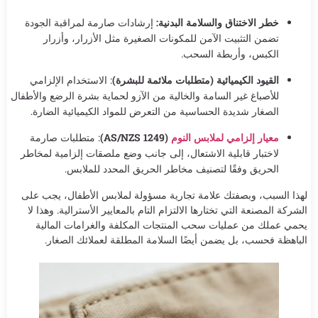
خطر الاختناق والسلامة البدنية:
إرشادات صارمة لمراقبة الجودة
تضمن التثبيت الآمن للمكونات الصغيرة مثل الأزرار، وأزرار
الكبس، وأربطة السحب.
القيود الكيميائية (متطلبات ملائمة للبشرة)
: الاستخدام الإلزامي
للأصباغ غير السامة والخالية من الآزو لحماية بشرة الرضع والأطفال
الصغار شديدة الحساسية من التعرض للمواد الكيميائية الضارة.
معيار إلزامي لملابس النوم
(AS/NZS 1249)
: متطلبات صارمة
لاختبار قابلية الاشتعال، إلى جانب وضع ملصقات إلزامية لمخاطر
الحريق وفقًا لتصنيف مخاطر الحريق المحدد للملابس.
لهذا السبب، وبصفتك علامة تجارية مسؤولة لملابس الأطفال، يجب على
الشركة المصنعة التي تختارها الالتزام التام بالمعايير الأسترالية. وهذا لا
يحمي عملك من عمليات سحب المنتجات المكلفة والغرامات المالية
الباهظة فحسب، بل يضمن أيضًا السلامة المطلقة لعملائك الصغار.