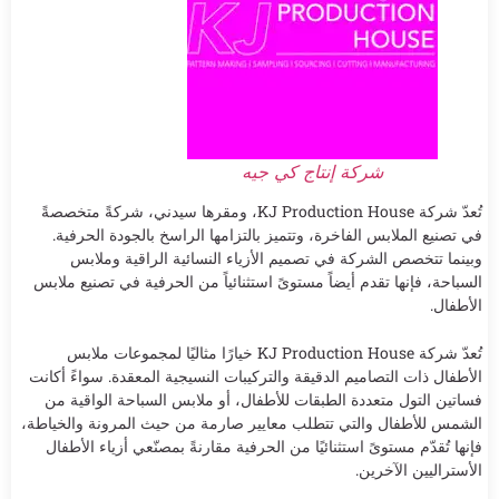
شركة إنتاج كي جيه
تُعدّ شركة KJ Production House، ومقرها سيدني، شركةً متخصصةً
في تصنيع الملابس الفاخرة، وتتميز بالتزامها الراسخ بالجودة الحرفية.
وبينما تتخصص الشركة في تصميم الأزياء النسائية الراقية وملابس
السباحة، فإنها تقدم أيضاً مستوىً استثنائياً من الحرفية في تصنيع ملابس
الأطفال.
تُعدّ شركة KJ Production House خيارًا مثاليًا لمجموعات ملابس
الأطفال ذات التصاميم الدقيقة والتركيبات النسيجية المعقدة. سواءً أكانت
فساتين التول متعددة الطبقات للأطفال، أو ملابس السباحة الواقية من
الشمس للأطفال والتي تتطلب معايير صارمة من حيث المرونة والخياطة،
فإنها تُقدّم مستوىً استثنائيًا من الحرفية مقارنةً بمصنّعي أزياء الأطفال
الأستراليين الآخرين.