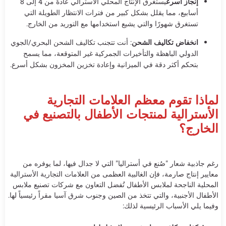
إنجاز أسرع
يستغرق الإنتاج المحلي الأسترالي عادةً من 4 إلى 8
أسابيع، مما يقلل بشكل كبير من فترات الانتظار الطويلة التي
تستغرق شهورًا والتي يشيع استخدامها مع التوريد من الخارج.
انخفاض تكاليف الشحن
: أنت تتجنب تكاليف الشحن البحري/الجوي
الدولي الباهظة والتأخيرات الجمركية غير المتوقعة، مما يسمح
بتحكم أكثر دقة في الميزانية وإعادة تخزين المخزون بشكل أسرع.
لماذا تقوم معظم العلامات التجارية
الأسترالية لمنتجات الأطفال بالتصنيع في
الخارج؟
رغم جاذبية شعار "صُنع في أستراليا" التي لا جدال فيها، لما يوفره من
معايير إنتاج صارمة، فإن الغالبية العظمى من العلامات التجارية الأسترالية
المحلية الناجحة لملابس الأطفال تُفضل التعاون مع شركات تصنيع ملابس
الأطفال الأجنبية، والتي تتخذ من الصين وجنوب شرق آسيا مقراً رئيسياً لها.
وفيما يلي الأسباب الرئيسية لذلك: