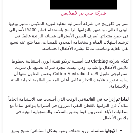
شركة سي بي للملابس
سي بي كلوزينج هي شركة أسترالية محلية لتوريد الملابس، تتميز بوعيها
البيئي العالي، وتشتهر بالتزامها الراسخ باستخدام قطن 100% الأسترالي
في جميع منتجاتها. يُعرف القطن الأسترالي بتقنياته الرائدة عالميًا في
ترشيد استهلاك المياه واستخدامه المحدود للمبيدات، مما ينتج عنه نسيج
نقي للغاية ومناسب تمامًا لبشرة الأطفال الحساسة.
تُقدّم شركة CB Clothing أقمشة تريكو ثقيلة الوزن استثنائية لخطوط
ملابس الأطفال والشباب. وهي ليست مجرد شركة تصنيع، بل شريك
استراتيجي طويل الأمد لـ Cotton Australia. يضمن التعاون معها أن
سلسلة توريد علامتك التجارية تُلبي أعلى المعايير العالمية لحماية البيئة
والاستدامة.
لماذا تم إدراجه في القائمة
في الوقت الذي أصبحت فيه الاستدامة اتجاهاً
سائداً، فإن التزامها بالقطن النقي المزروع في أستراليا يتوافق تماماً مع
متطلبات الآباء العصريين فيما يتعلق بالسلامة والمسؤولية البيئية في
ملابس الأطفال.
الإيجابيات
سلسلة توريد شفافة ونقية بشكل استثنائي؛ نسيج يتميز