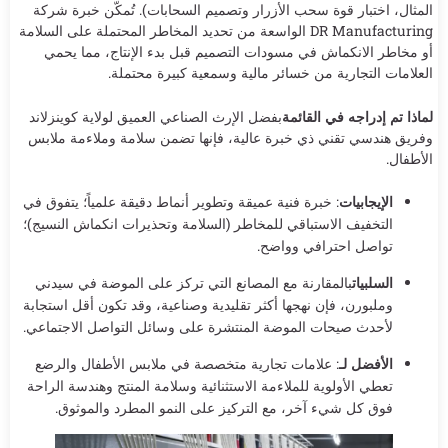
المثال، اختبار قوة سحب الأزرار وتصميم السحابات). تُمكّن خبرة شركة
DR Manufacturing الواسعة من تحديد المخاطر المحتملة على السلامة
أو مخاطر الانكماش في مسودات التصميم قبل بدء الإنتاج، مما يحمي
العلامات التجارية من خسائر مالية وسمعية كبيرة محتملة.
لماذا تم إدراجه في القائمة
بفضل الإرث الصناعي العميق لولاية كوينزلاند
وفريق هندسي تقني ذي خبرة عالية، فإنها تضمن سلامة وملاءمة ملابس
الأطفال.
الإيجابيات
: خبرة فنية عميقة وتطوير أنماط دقيقة علمياً؛ يتفوق في
التخفيف الاستباقي للمخاطر (السلامة وتحذيرات انكماش النسيج)؛
تواصل احترافي وواضح.
السلبيات
بالمقارنة مع المصانع التي تركز على الموضة في سيدني
وملبورن، فإن نهجها أكثر تقليدية وصناعية، وقد تكون أقل استجابة
لأحدث صيحات الموضة المنتشرة على وسائل التواصل الاجتماعي.
الأفضل لـ
: علامات تجارية متخصصة في ملابس الأطفال والرضع
تعطي الأولوية للملاءمة الاستثنائية وسلامة المنتج وهندسة الراحة
فوق كل شيء آخر، مع التركيز على النمو المطرد والموثوق.