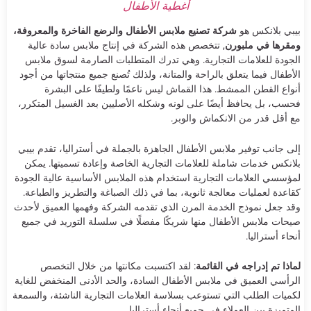
أغطية الأطفال
بيبي بلانكس هو
شركة تصنيع ملابس الأطفال والرضع الفاخرة والمعروفة،
ومقرها في ملبورن
, تتخصص هذه الشركة في إنتاج ملابس سادة عالية
الجودة للعلامات التجارية. وهي تدرك المتطلبات الصارمة لسوق ملابس
الأطفال فيما يتعلق بالراحة والمتانة، ولذلك تُصنع جميع منتجاتها من أجود
أنواع القطن الممشط. هذا القماش ليس ناعمًا ولطيفًا على البشرة
فحسب، بل يحافظ أيضًا على لونه وشكله الأصليين بعد الغسيل المتكرر،
مع أقل قدر من الانكماش والوبر.
إلى جانب توفير ملابس الأطفال الجاهزة بالجملة في أستراليا، تقدم بيبي
بلانكس خدمات شاملة للعلامات التجارية الخاصة وإعادة تسميتها. يمكن
لمؤسسي العلامات التجارية استخدام هذه الملابس الأساسية عالية الجودة
كقاعدة لعمليات معالجة ثانوية، بما في ذلك الصباغة والتطريز والطباعة.
وقد جعل نموذج الخدمة المرن الذي تقدمه الشركة وفهمها العميق لأحدث
صيحات ملابس الأطفال منها شريكًا مفضلًا في سلسلة التوريد في جميع
أنحاء أستراليا.
لماذا تم إدراجه في القائمة
: لقد اكتسبت مكانتها من خلال التخصص
الرأسي العميق في ملابس الأطفال السادة، والحد الأدنى المنخفض للغاية
لكميات الطلب التي تستوعب بسلاسة العلامات التجارية الناشئة، والسمعة
المتميزة بين العملاء في جميع أنحاء أستراليا.