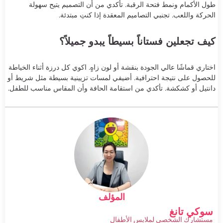
طول الأكمام ونمط فتحة الرقبة. تأكدي من أن التصميم يتيح سهولة
الحركة واللعب. تجنبي التصاميم المعقدة إذا كنتِ مبتدئة.
كيف تجعلين فستاناً بسيطاً يبدو جميلاً؟
اختاري قماشًا عالي الجودة بنقشة أو لون زاهٍ. اكوي كل درزة أثناء الخياطة
للحصول على نتيجة احترافية. أضيفي لمسات تزيينية بسيطة مثل شريط أو
دانتيل أو كشكشة. تأكدي من استقامة الحافة وأن المقاس مناسب للطفل.
المؤلف
سوكي تانغ
مستشارك الشخصي لملابس الأطفال