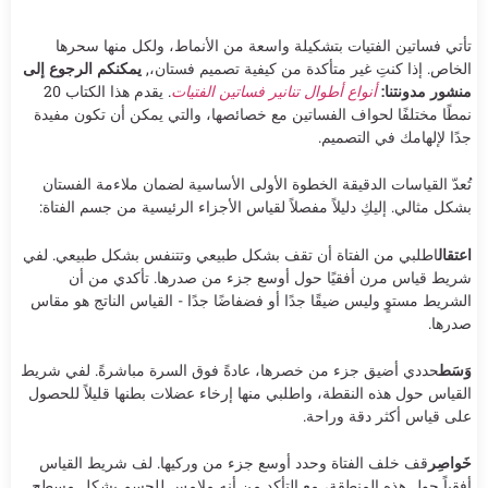
تأتي فساتين الفتيات بتشكيلة واسعة من الأنماط، ولكل منها سحرها
الخاص. إذا كنتِ غير متأكدة من كيفية تصميم فستان،,
يمكنكم الرجوع إلى
منشور مدونتنا:
أنواع أطوال تنانير فساتين الفتيات
. يقدم هذا الكتاب 20
نمطًا مختلفًا لحواف الفساتين مع خصائصها، والتي يمكن أن تكون مفيدة
جدًا لإلهامك في التصميم.
تُعدّ القياسات الدقيقة الخطوة الأولى الأساسية لضمان ملاءمة الفستان
بشكل مثالي. إليكِ دليلاً مفصلاً لقياس الأجزاء الرئيسية من جسم الفتاة:
اعتقال
اطلبي من الفتاة أن تقف بشكل طبيعي وتتنفس بشكل طبيعي. لفي
شريط قياس مرن أفقيًا حول أوسع جزء من صدرها. تأكدي من أن
الشريط مستوٍ وليس ضيقًا جدًا أو فضفاضًا جدًا - القياس الناتج هو مقاس
صدرها.
وَسَط
حددي أضيق جزء من خصرها، عادةً فوق السرة مباشرةً. لفي شريط
القياس حول هذه النقطة، واطلبي منها إرخاء عضلات بطنها قليلاً للحصول
على قياس أكثر دقة وراحة.
خَواصِر
قف خلف الفتاة وحدد أوسع جزء من وركيها. لف شريط القياس
أفقياً حول هذه المنطقة، مع التأكد من أنه ملامس للجسم بشكل مسطح