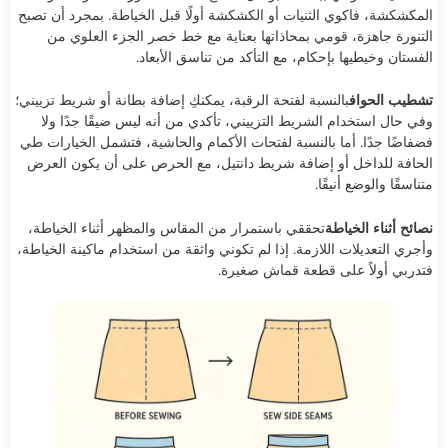
المكشكشة، فاكوي الثنيات أو الكشكشة أولًا قبل الخياطة. بمجرد أن تصبح
التنورة جاهزة، قومي بمحاذاتها بعناية مع خط خصر الجزء العلوي من
الفستان وخيطيها بإحكام، مع التأكد من تناسق الأبعاد.
تشطيب الحواف
بالنسبة لفتحة الرقبة، يمكنكِ إضافة بطانة أو شريط تزييني؛
وفي حال استخدام الشريط التزييني، تأكدي من أنه ليس ضيقًا جدًا ولا
فضفاضًا جدًا. أما بالنسبة لفتحات الأكمام والحاشية، فتشمل الخيارات طي
الحافة للداخل أو إضافة شريط دانتيل، مع الحرص على أن يكون العرض
متناسقًا والوضع أنيقًا.
نصائح أثناء الخياطة
تحققي باستمرار من المقاس والمظهر أثناء الخياطة،
وأجري التعديلات اللازمة. إذا لم تكوني واثقة من استخدام ماكينة الخياطة،
فتدربي أولاً على قطعة قماش صغيرة.