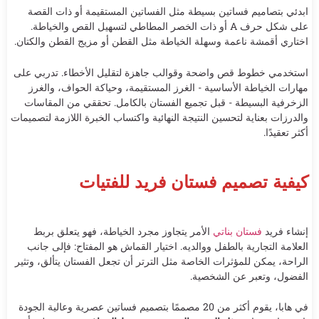
ابدئي بتصاميم فساتين بسيطة مثل الفساتين المستقيمة أو ذات القصة
على شكل حرف A أو ذات الخصر المطاطي لتسهيل القص والخياطة.
اختاري أقمشة ناعمة وسهلة الخياطة مثل القطن أو مزيج القطن والكتان.
استخدمي خطوط قص واضحة وقوالب جاهزة لتقليل الأخطاء. تدربي على
مهارات الخياطة الأساسية - الغرز المستقيمة، وحياكة الحواف، والغرز
الزخرفية البسيطة - قبل تجميع الفستان بالكامل. تحققي من المقاسات
والدرزات بعناية لتحسين النتيجة النهائية واكتساب الخبرة اللازمة لتصميمات
أكثر تعقيدًا.
كيفية تصميم فستان فريد للفتيات
إنشاء فريد
فستان بناتي
الأمر يتجاوز مجرد الخياطة، فهو يتعلق بربط
العلامة التجارية بالطفل ووالديه. اختيار القماش هو المفتاح: فإلى جانب
الراحة، يمكن للمؤثرات الخاصة مثل الترتر أن تجعل الفستان يتألق، وتثير
الفضول، وتعبر عن الشخصية.
في هابا، يقوم أكثر من 20 مصممًا بتصميم فساتين عصرية وعالية الجودة