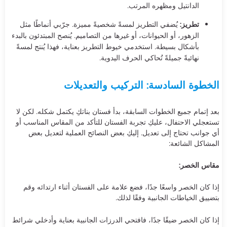
الدانتيل ومظهره المرتب.
تطريز:
يُضفي التطريز لمسةً شخصيةً مميزة. جرّبي أنماطًا مثل
الزهور، أو الحيوانات، أو غيرها من التصاميم. يُنصح المبتدئون بالبدء
بأشكال بسيطة. استخدمي خيوط التطريز بعناية، فهذا يُنتج لمسةً
نهائيةً جميلةً تُحاكي الحرف اليدوية.
الخطوة السادسة: التركيب والتعديلات
بعد إتمام جميع الخطوات السابقة، بدأ فستان بناتكِ يكتمل شكله. لكن لا
تستعجلي الاحتفال، عليكِ تجربة الفستان للتأكد من المقاس المناسب أو
أي جوانب تحتاج إلى تعديل. إليكِ بعض النصائح العملية لتعديل بعض
المشاكل الشائعة:
مقاس الخصر:
إذا كان الخصر واسعًا جدًا، فضع علامة على الفستان أثناء ارتدائه وقم
بتضييق الخياطات الجانبية وفقًا لذلك.
إذا كان الخصر ضيقًا جدًا، فافتحي الدرزات الجانبية بعناية وأدخلي شرائط