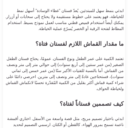
ابدئي بنمط سهل للمبتدئين. يُعدّ فستان "غطاء الوسادة" أسهل نمط
للخياطة، فهو يعتمد على خطوط مستقيمة ولا يحتاج إلى سحابات أو أزرار.
يمكنكِ أيضاً استخدام قميص قطني مناسب لعمل نموذج بسيط. استخدام
المطاط لفتحة الرقبة أو الخصر يُسرّع عملية الخياطة.
ما مقدار القماش اللازم لفستان فتاة؟
تعتمد الكمية على عمر الطفل ونوع الفستان. عمومًا، يحتاج فستان الطفل
الصغير (من عمر سنتين إلى أربع سنوات) إلى حوالي متر إلى متر ونصف
من القماش. أما بالنسبة للفتيات الأكبر سنًا (من عمر خمس إلى ثماني
سنوات)، فستحتاجين عادةً إلى متر ونصف إلى مترين. احرصي دائمًا على
شراء كمية قماش أكثر بقليل من الكمية المُقدّرة تحسبًا لانكماش القماش
ولخياطة الحواف.
كيف تصممين فستاناً لفتاة؟
ابدئي باختيار تصميم مريح، مثل قصة واسعة من الأسفل. اختاري أقمشة
ناعمة تسمح بمرور الهواء، كالقطن أو الكتان. ارسمي التصميم لتحديد