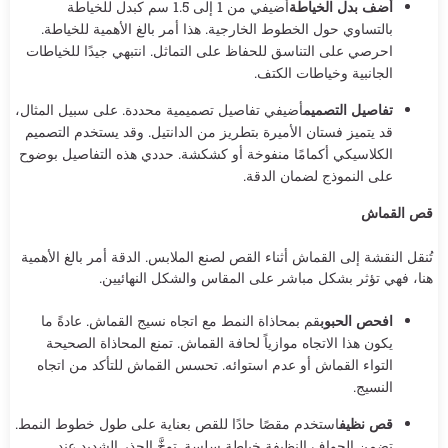
أضف بدل الخياطة
أضيفي من 1 إلى 1.5 سم كبدل للخياطة
بالتساوي حول الخطوط الخارجية. هذا أمر بالغ الأهمية للخياطة.
احرصي على التناسق للحفاظ على التماثل. انتبهي جيدًا للخياطات
الجانبية وخياطات الكتف.
تفاصيل التصميم
أضيفي تفاصيل تصميمية محددة. على سبيل المثال،
قد يتميز فستان الأميرة بتطريز من الدانتيل. وقد يستخدم التصميم
الكلاسيكي أكمامًا منفوخة أو كشكشة. حددي هذه التفاصيل بوضوح
على النموذج لضمان الدقة.
قص القماش
تُنقل النقشة إلى القماش أثناء القص لصنع الملابس. الدقة أمر بالغ الأهمية
هنا، فهي تؤثر بشكل مباشر على المقاس والشكل النهائيين.
افحص الحبوب
قم بمحاذاة النمط مع اتجاه نسيج القماش. عادةً ما
يكون هذا الاتجاه موازياً لحافة القماش. تمنع المحاذاة الصحيحة
التواء القماش أو عدم استوائه. تحسس القماش للتأكد من اتجاه
النسيج.
قص نظيف
استخدم مقصًا حادًا للقص بعناية على طول خطوط النمط.
تضمن الحواف النظيفة خياطة سلسة. توخَّ الحذر الشديد عند