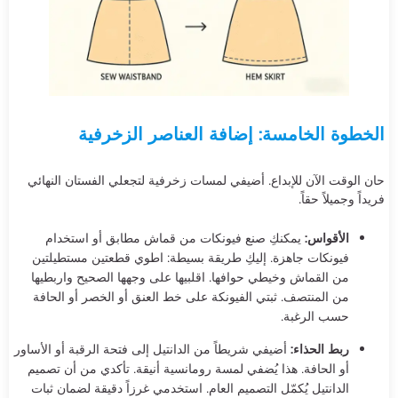
الخطوة الخامسة: إضافة العناصر الزخرفية
حان الوقت الآن للإبداع. أضيفي لمسات زخرفية لتجعلي الفستان النهائي
فريداً وجميلاً حقاً.
الأقواس:
يمكنكِ صنع فيونكات من قماش مطابق أو استخدام
فيونكات جاهزة. إليكِ طريقة بسيطة: اطوي قطعتين مستطيلتين
من القماش وخيطي حوافها. اقلبيها على وجهها الصحيح واربطيها
من المنتصف. ثبتي الفيونكة على خط العنق أو الخصر أو الحافة
حسب الرغبة.
ربط الحذاء:
أضيفي شريطاً من الدانتيل إلى فتحة الرقبة أو الأساور
أو الحافة. هذا يُضفي لمسة رومانسية أنيقة. تأكدي من أن تصميم
الدانتيل يُكمّل التصميم العام. استخدمي غرزاً دقيقة لضمان ثبات