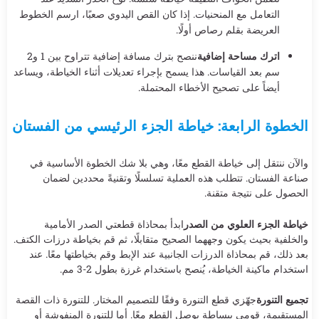
التعامل مع المنحنيات. إذا كان القص اليدوي صعبًا، ارسم الخطوط
العريضة بقلم رصاص أولًا.
اترك مساحة إضافية
ننصح بترك مسافة إضافية تتراوح بين 1 و2
سم بعد القياسات. هذا يسمح بإجراء تعديلات أثناء الخياطة، ويساعد
أيضاً على تصحيح الأخطاء المحتملة.
الخطوة الرابعة: خياطة الجزء الرئيسي من الفستان
والآن ننتقل إلى خياطة القطع معًا، وهي بلا شك الخطوة الأساسية في
صناعة الفستان. تتطلب هذه العملية تسلسلًا وتقنيةً محددين لضمان
الحصول على نتيجة متقنة.
خياطة الجزء العلوي من الصدر
ابدأ بمحاذاة قطعتي الصدر الأمامية
والخلفية بحيث يكون وجههما الصحيح متقابلًا، ثم قم بخياطة درزات الكتف.
بعد ذلك، قم بمحاذاة الدرزات الجانبية عند الإبط وقم بخياطتها معًا. عند
استخدام ماكينة الخياطة، يُنصح باستخدام غرزة بطول 2-3 مم.
تجميع التنورة
جهّزي قطع التنورة وفقًا للتصميم المختار. للتنورة ذات القصة
المستقيمة، قومي ببساطة بوصل القطع معًا. أما للتنورة المنفوشة أو