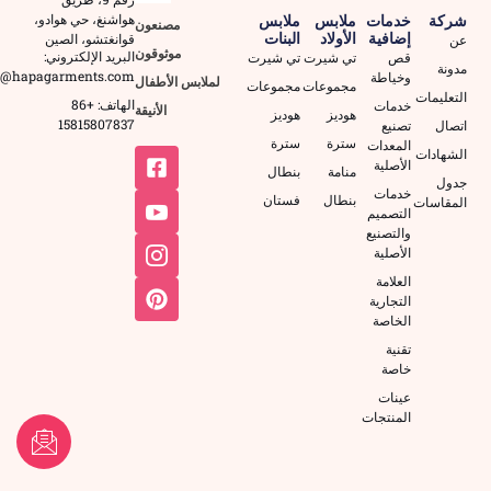
هواشنغ، حي هوادو،
شركة
خدمات
ملابس
ملابس
مصنعون
إضافية
الأولاد
البنات
قوانغتشو، الصين
عن
موثوقون
البريد الإلكتروني:
قص
تي شيرت
تي شيرت
مدونة
2@hapagarments.com
وخياطة
لملابس الأطفال
مجموعات
مجموعات
التعليمات
الهاتف: +86
خدمات
الأنيقة
هوديز
هوديز
15815807837
اتصال
تصنيع
سترة
سترة
المعدات
الشهادات
الأصلية
منامة
بنطال
جدول
خدمات
بنطال
فستان
المقاسات
التصميم
والتصنيع
الأصلية
العلامة
التجارية
الخاصة
تقنية
خاصة
عينات
المنتجات
FR
PT